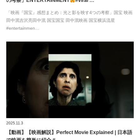
の考察」ENTERTAINMENT
#viral …
「映画『国宝』感想まとめ：光と影を映す4つの考察」国宝 映画
田中泯吉沢亮田中泯 国宝国宝 田中泯映画 国宝横浜流星
#entertainmen…
2025.11.3
【動画】【映画解説】Perfect Movie Explained | 日本語