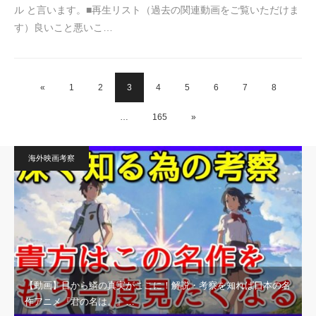
ル と言います。■再生リスト（過去の関連動画をご覧いただけま
す）良いこと悪いこ…
«
1
2
3
4
5
6
7
8
…
165
»
海外映画考察
【動画】目から鱗の真実がここに！解説・考察を知れば日本の名
作アニメ『君の名は。』…