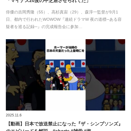
「マイナス20度の中芝居させられてた」
俳優の吉岡秀隆（55）、高杉真宙（29）、森淳一監督が9月1
日、都内で行われたWOWOW『連続ドラマW 夜の道標─ある容
疑者を巡る記録─』の完成報告会に参加…
2025.11.6
【動画】日本で放送禁止になった『ザ・シンプソンズ』