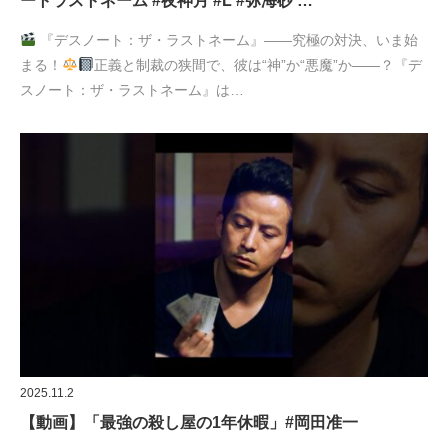
ートラストネーム #夜神月 #L #弥海砂 …
『デスノート：ザ・ラストネーム』――究極の対決、いま始
まる！
正義と制裁の狭間で、彼は“神”か“悪魔”か――？『デ
スノート：ザ・ラストネーム』は…
2025.11.2
【動画】「最強の殺し屋の1年休暇」#岡田准一