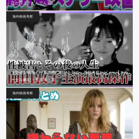
説が浮上？どんでん返し…
海外映画考察
【動画】映画「一月の声に歓びを刻め」感想考察レビュー【カル
ーセル麻紀・哀川翔・前…
海外映画考察