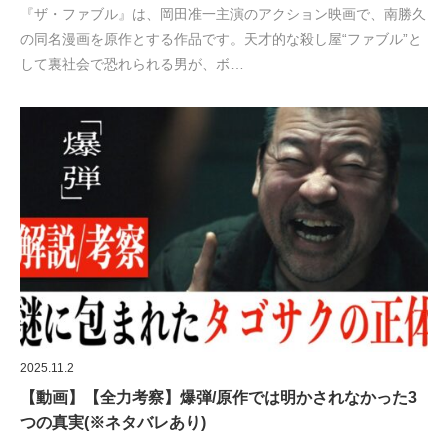
『ザ・ファブル』は、岡田准一主演のアクション映画で、南勝久
の同名漫画を原作とする作品です。天才的な殺し屋“ファブル”と
して裏社会で恐れられる男が、ボ…
2025.11.2
【動画】【全力考察】爆弾/原作では明かされなかった3
つの真実(※ネタバレあり)