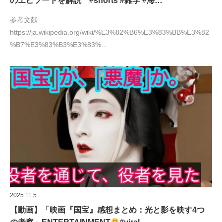
のエピソードを解説 #shorts #雑学 #海…
参考文献
https://ja.wikipedia.org/wiki/%E3%82%B6%E3%83%BB%E3%82
%B7%E3%83%B3%E3%83%…
2025.11.5
【動画】「映画『国宝』感想まとめ：光と影を映す4つ