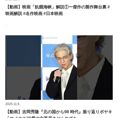
【動画】映画「飢餓海峡」解説①ー傑作の製作舞台裏 #
映画解説 #名作映画 #日本映画
…
2025.11.6
【動画】吉岡秀隆『北の国から98 時代』振り返りボヤキ