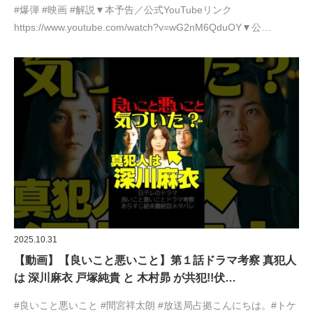
#爆弾 #映画 #解説▼本予告／公式YouTubeリンク
https://www.youtube.com/watch?v=wG2nM6QduOY▼公…
2025.10.31
【動画】【良いこと悪いこと】第１話ドラマ考察 真犯人
は 深川麻衣 戸塚純貴 と 木村昴 が共犯!!伏…
#良いこと悪いこと #間宮祥太朗 #放送局占拠こんにちは。#トケ