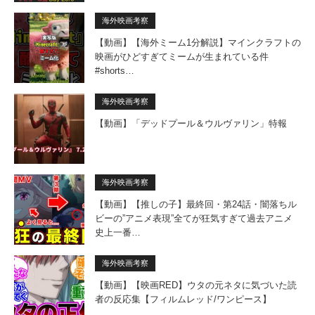
海外映画考察
【動画】【海外ミーム1分解説】マインクラフトの
映画がひどすぎてミームが生まれている件
#shorts…
海外映画考察
【動画】「デッドプール＆ウルヴァリン」特報
海外映画考察
【動画】【推しの子】最終回・第24話・闇落ちル
ビーの”アニメ表現”全てが狂気すぎて過去アニメ
史上一番…
海外映画考察
【動画】【映画RED】ウタの元ネタに気づいた読
者の反応集【フィルムレッド/ワンピース】