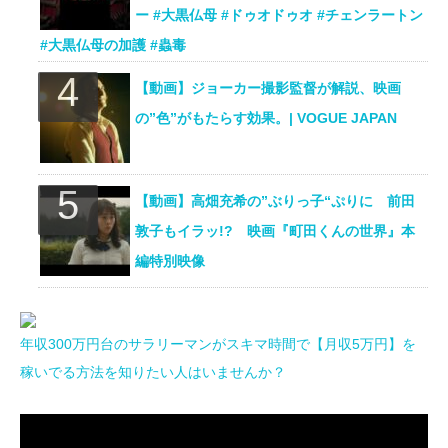
ー #大黒仏母 #ドゥオドゥオ #チェンラートン
#大黒仏母の加護 #蟲毒
【動画】ジョーカー撮影監督が解説、映画
の”色”がもたらす効果。| VOGUE JAPAN
【動画】高畑充希の”ぶりっ子“ぷりに 前田
敦子もイラッ!? 映画『町田くんの世界』本
編特別映像
年収300万円台のサラリーマンがスキマ時間で【月収5万円】を
稼いでる方法を知りたい人はいませんか？