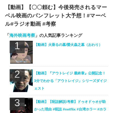
【動画】【〇〇頼む】今後発売されるマー
ベル映画のパンフレット大予想！#マーベ
ル#ラジオ動画 #考察
「
海外映画考察
」の人気記事ランキング
【動画】火垂るの墓/螢火蟲之墓（おわり）
【動画】『アウトレイジ 最終章』公開記念！
3分でわかる「アウトレイジ」シリーズダイジ
ェスト
【動画】【呪詛解説/考察】ドゥオドゥオが助
かった理由 #呪詛 #netflix #台湾ホラー #ホラ