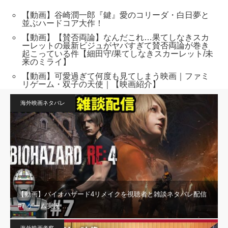
【動画】谷崎潤一郎『鍵』愛のコリーダ・白日夢と
並ぶハードコア大作！
【動画】【賛否両論】なんだこれ…果てしなきスカ
ーレットの最新ビジュがヤバすぎて賛否両論が巻き
起こっている件【細田守/果てしなきスカーレット/未
来のミライ】
【動画】可愛過ぎて何度も見てしまう映画｜ファミ
リゲーム・双子の天使｜【映画紹介】
海外映画ネタバレ
【動画】バイオハザード4リメイクを視聴者と雑談ネタバレ配信
#7 ゲーム実況 …