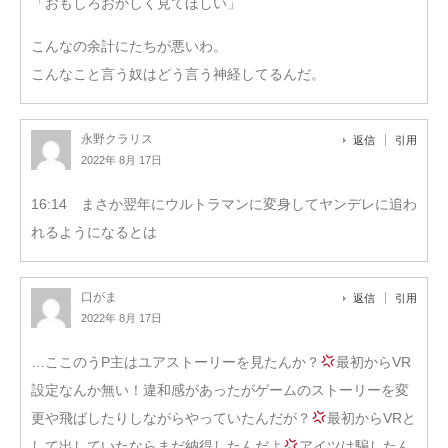
「おもしろおかしく見てほしい」
こんなの余計にたちが悪いわ。
こんなこと言う奴はどう言う神経してるんだ。
永野クラリス
返信
引用
2022年 8月 17日
16:14 まさか翌年にウルトラマンに変身してヤンデレに追わ
れるようになるとは
口がま
返信
引用
2022年 8月 17日
…ここのうP主はユアストーリーを見たんか？
最初からVR
設定なんか無い！違和感があったがゲームのストーリーを変
更や飛ばしたりしながらやっていたんだが？
最初からVRと
して出していたならまだ納得したんだよ
アイツは騙したん