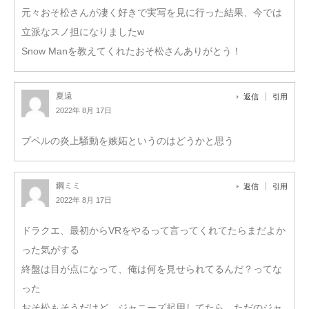
元々おそ松さんが凄く好きで実写を見に行った結果、今では
立派なスノ担になりましたw
Snow Manを教えてくれたおそ松さんありがとう！
夏遠
返信
引用
2022年 8月 17日
プペルの炎上騒動を嫉妬というのはどうかと思う
鋼ミミ
返信
引用
2022年 8月 17日
ドラクエ、最初からVRをやるって言ってくれてたらまだよか
った気がする
終盤は目が点になって、俺は何を見せられてるんだ？ってな
った
おそ松もそうだけど、ジャニーズ起用してたら、ただのジャ