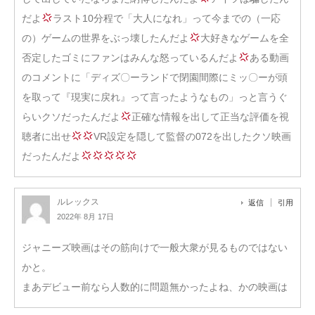
だよ
ラスト10分程で「大人になれ」って今までの（一応
の）ゲームの世界をぶっ壊したんだよ
大好きなゲームを全
否定したゴミにファンはみんな怒っているんだよ
ある動画
のコメントに「ディズ〇ーランドで閉園間際にミッ〇ーが頭
を取って『現実に戻れ』って言ったようなもの」っと言うぐ
らいクソだったんだよ
正確な情報を出して正当な評価を視
聴者に出せ
VR設定を隠して監督の072を出したクソ映画
だったんだよ
ルレックス
返信
引用
2022年 8月 17日
ジャニーズ映画はその筋向けで一般大衆が見るものではない
かと。
まあデビュー前なら人数的に問題無かったよね、かの映画は