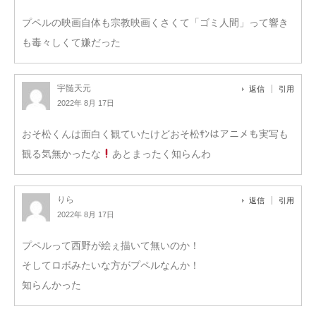
プペルの映画自体も宗教映画くさくて「ゴミ人間」って響き
も毒々しくて嫌だった
宇髄天元
返信
引用
2022年 8月 17日
おそ松くんは面白く観ていたけどおそ松ｻﾝはアニメも実写も
観る気無かったな
あとまったく知らんわ
りら
返信
引用
2022年 8月 17日
プペルって西野が絵ぇ描いて無いのか！
そしてロボみたいな方がプペルなんか！
知らんかった