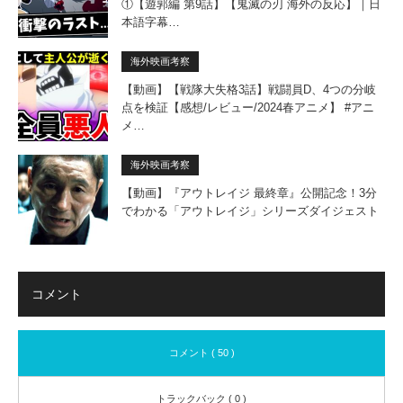
①【遊郭編 第9話】【鬼滅の刃 海外の反応】｜日
本語字幕…
海外映画考察
【動画】【戦隊大失格3話】戦闘員D、4つの分岐
点を検証【感想/レビュー/2024春アニメ】 #アニ
メ…
海外映画考察
【動画】『アウトレイジ 最終章』公開記念！3分
でわかる「アウトレイジ」シリーズダイジェスト
コメント
コメント ( 50 )
トラックバック ( 0 )