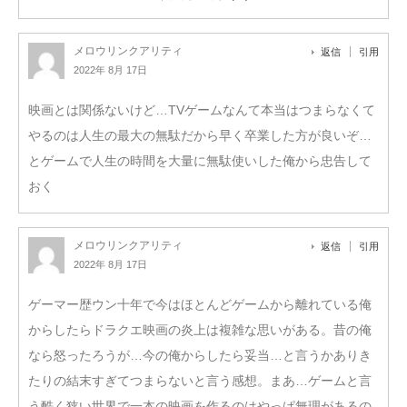
メロウリンクアリティ
返信
引用
2022年 8月 17日
映画とは関係ないけど…TVゲームなんて本当はつまらなくて
やるのは人生の最大の無駄だから早く卒業した方が良いぞ…
とゲームで人生の時間を大量に無駄使いした俺から忠告して
おく
メロウリンクアリティ
返信
引用
2022年 8月 17日
ゲーマー歴ウン十年で今はほとんどゲームから離れている俺
からしたらドラクエ映画の炎上は複雑な思いがある。昔の俺
なら怒ったろうが…今の俺からしたら妥当…と言うかありき
たりの結末すぎてつまらないと言う感想。まあ…ゲームと言
う酷く狭い世界で一本の映画を作るのはやっぱ無理があるの