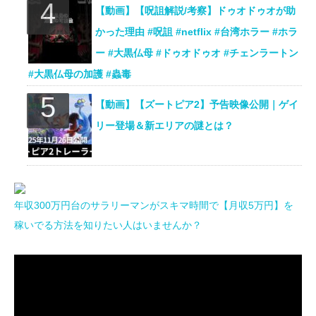
【動画】【呪詛解説/考察】ドゥオドゥオが助
かった理由 #呪詛 #netflix #台湾ホラー #ホラ
ー #大黒仏母 #ドゥオドゥオ #チェンラートン
#大黒仏母の加護 #蟲毒
【動画】【ズートピア2】予告映像公開｜ゲイ
リー登場＆新エリアの謎とは？
年収300万円台のサラリーマンがスキマ時間で【月収5万円】を
稼いでる方法を知りたい人はいませんか？