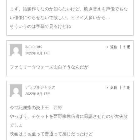
まず、話題作りなのか知らないけど、吹き替えを声優でもな
い俳優にやらせないで欲しい。ヒドイ人多いから…
そういうのは字幕で見るけどね
fumihiroro
返信
引用
2022年 8月 17日
ファミリー☆ウォーズ面白そうなんだが
アップルジャック
返信
引用
2022年 8月 17日
今世紀屈指の炎上王 西野
やっぱり、チケットを西野宗教信者に鼠講させたのが大失敗
でしょ
映画はまぁ至って普通って感じだったけど