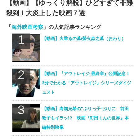
【動画】【ゆっくり解説】ひどすぎて非難
殺到！大炎上した映画７選
「
海外映画考察
」の人気記事ランキング
【動画】火垂るの墓/螢火蟲之墓（おわり）
【動画】『アウトレイジ 最終章』公開記念！
3分でわかる「アウトレイジ」シリーズダイジ
ェスト
【動画】高畑充希の”ぶりっ子“ぷりに 前田
敦子もイラッ!? 映画『町田くんの世界』本
編特別映像