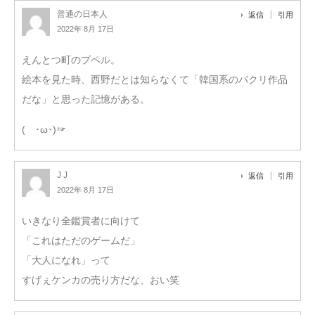
普通の日本人
返信
引用
2022年 8月 17日
えんとつ町のプペル。
絵本を見た時、西野だとは知らなくて「韓国系のパクリ作品
だな」と思った記憶がある。
( ･ω･)☞
J J
返信
引用
2022年 8月 17日
いきなり全鑑賞者に向けて
「これはただのゲームだ」
「大人になれ」って
すげぇケンカの売り方だな、おい笑