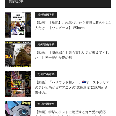
関連記事
海外映画考察
【動画】【鳥肌】これ気づいた？新旧大将の中に1
人だけ…【ワンピース】 #Shorts
海外映画考察
【動画】【映画紹介】最も貧しい男が教えてくれ
た！世界一豊かな愛の形
海外映画考察
【動画】「ハリウッド超え…」
オーストラリア
のテレビ局が日本アニメの”成長速度”に絶句w ＃
海外の…
海外映画考察
【動画】衝撃のラストに絶望する海外勢の反応