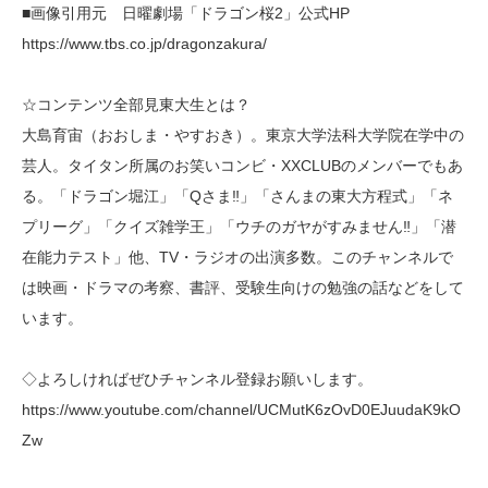
■画像引用元 日曜劇場「ドラゴン桜2」公式HP
https://www.tbs.co.jp/dragonzakura/
☆コンテンツ全部見東大生とは？
大島育宙（おおしま・やすおき）。東京大学法科大学院在学中の
芸人。タイタン所属のお笑いコンビ・XXCLUBのメンバーでもあ
る。「ドラゴン堀江」「Qさま‼︎」「さんまの東大方程式」「ネ
プリーグ」「クイズ雑学王」「ウチのガヤがすみません‼︎」「潜
在能力テスト」他、TV・ラジオの出演多数。このチャンネルで
は映画・ドラマの考察、書評、受験生向けの勉強の話などをして
います。
◇よろしければぜひチャンネル登録お願いします。
https://www.youtube.com/channel/UCMutK6zOvD0EJuudaK9kO
Zw