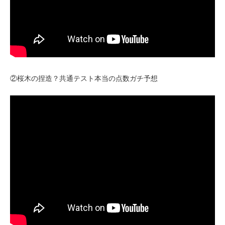
②桜木の捏造？共通テスト本当の点数ガチ予想