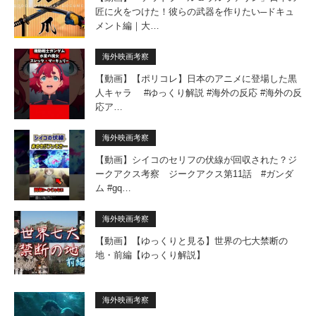
匠に火をつけた！彼らの武器を作りたい─ドキュ
メント編｜大…
海外映画考察
【動画】【ポリコレ】日本のアニメに登場した黒
人キャラ #ゆっくり解説 #海外の反応 #海外の反
応ア…
海外映画考察
【動画】シイコのセリフの伏線が回収された？ジ
ークアクス考察 ジークアクス第11話 #ガンダ
ム #gq…
海外映画考察
【動画】【ゆっくりと見る】世界の七大禁断の
地・前編【ゆっくり解説】
海外映画考察