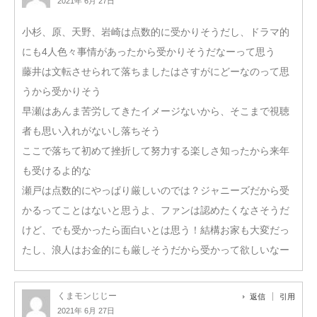
2021年 6月 27日
小杉、原、天野、岩崎は点数的に受かりそうだし、ドラマ的
にも4人色々事情があったから受かりそうだなーって思う
藤井は文転させられて落ちましたはさすがにどーなのって思
うから受かりそう
早瀬はあんま苦労してきたイメージないから、そこまで視聴
者も思い入れがないし落ちそう
ここで落ちて初めて挫折して努力する楽しさ知ったから来年
も受けるよ的な
瀬戸は点数的にやっぱり厳しいのでは？ジャニーズだから受
かるってことはないと思うよ、ファンは認めたくなさそうだ
けど、でも受かったら面白いとは思う！結構お家も大変だっ
たし、浪人はお金的にも厳しそうだから受かって欲しいなー
くまモンじじー
返信
引用
2021年 6月 27日