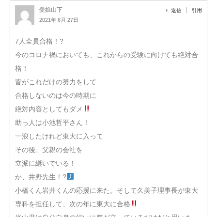
憂娘山下
返信
引用
2021年 6月 27日
7人全員合格！?
今のコロナ禍においても、これからの受験に向けても絶対合
格！
皆がこれだけの努力をして
合格しないのは今の時期に
絶対内容としてもダメ
助っ人は小池哲平さん！
一浪したけれど東大に入って
その後、父親の会社を
立派に継いでいる！
か、井野先生！?
小橋くん岩井くんの応援に来た。そして久美子理事長が東大
専科を担任して、次の年に東大に合格