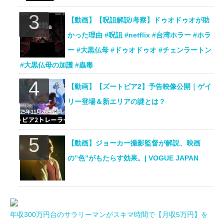
【動画】【呪詛解説/考察】ドゥオドゥオが助
かった理由 #呪詛 #netflix #台湾ホラー #ホラ
ー #大黒仏母 #ドゥオドゥオ #チェンラートン
#大黒仏母の加護 #蟲毒
【動画】【ズートピア2】予告映像公開｜ゲイ
リー登場＆新エリアの謎とは？
【動画】ジョーカー撮影監督が解説、映画
の”色”がもたらす効果。| VOGUE JAPAN
年収300万円台のサラリーマンがスキマ時間で【月収5万円】を