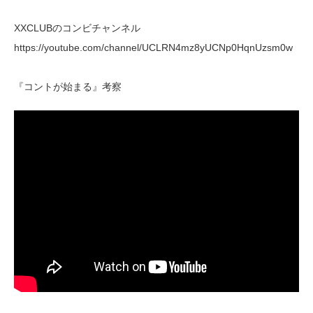
XXCLUBのコンビチャンネル
https://youtube.com/channel/UCLRN4mz8yUCNp0HqnUzsm0w
『コントが始まる』考察