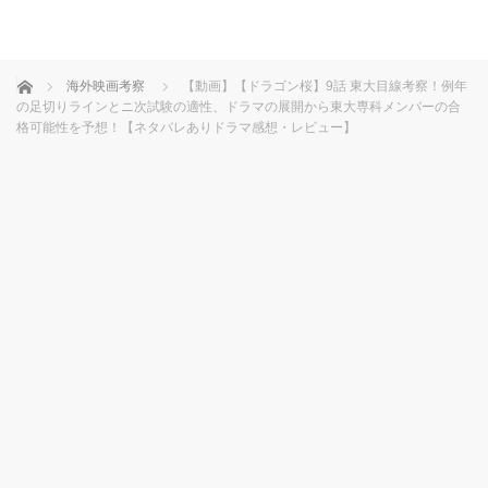
ホーム
海外映画考察
【動画】【ドラゴン桜】9話 東大目線考察！例年
の足切りラインとニ次試験の適性、ドラマの展開から東大専科メンバーの合
格可能性を予想！【ネタバレありドラマ感想・レビュー】