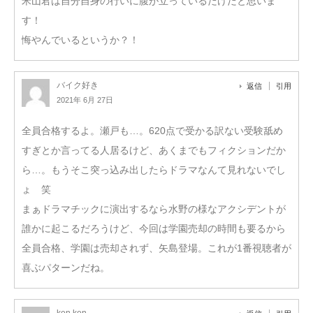
米山君は自分自身の行いに腹が立っているだけだと思いま
す！
悔やんでいるというか？！
バイク好き
返信
引用
2021年 6月 27日
全員合格するよ。瀬戸も…。620点で受かる訳ない受験舐め
すぎとか言ってる人居るけど、あくまでもフィクションだか
ら…。もうそこ突っ込み出したらドラマなんて見れないでし
ょ 笑
まぁドラマチックに演出するなら水野の様なアクシデントが
誰かに起こるだろうけど、今回は学園売却の時間も要るから
全員合格、学園は売却されず、矢島登場。これが1番視聴者が
喜ぶパターンだね。
ken ken