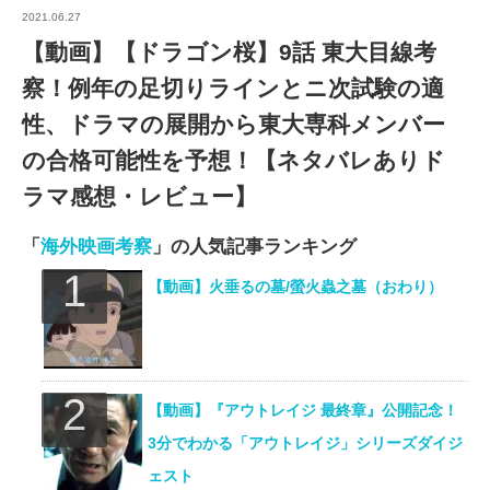
2021.06.27
【動画】【ドラゴン桜】9話 東大目線考
察！例年の足切りラインとニ次試験の適
性、ドラマの展開から東大専科メンバー
の合格可能性を予想！【ネタバレありド
ラマ感想・レビュー】
「
海外映画考察
」の人気記事ランキング
【動画】火垂るの墓/螢火蟲之墓（おわり）
【動画】『アウトレイジ 最終章』公開記念！
3分でわかる「アウトレイジ」シリーズダイジ
ェスト