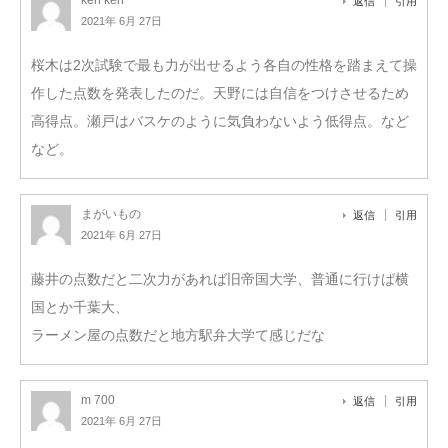
返信
引用
2021年 6月 27日
桜木は2次試験で最も力が出せるよう各自の性格を踏まえて操
作した点数を発表したのだ。天野には自信をつけさせるため
高得点。瀬戸はバスケのように気負わないよう低得点。など
など。
まがいもの
返信
引用
2021年 6月 27日
藤井の点数だと二次力があれば旧帝国大学、普通に行けば横
国とか千葉大、
ラーメン屋の点数だと地方駅弁大学て感じだな
m 700
返信
引用
2021年 6月 27日