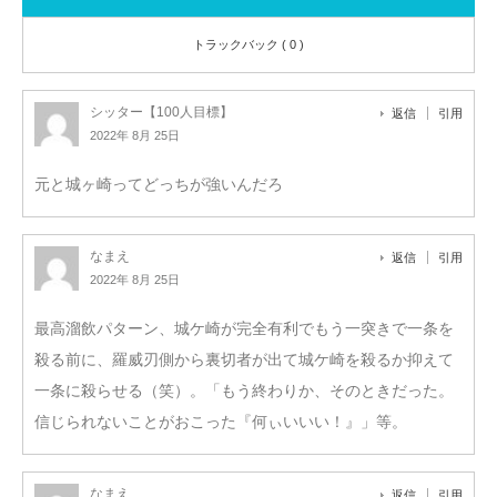
トラックバック ( 0 )
シッター【100人目標】
返信
引用
2022年 8月 25日
元と城ヶ崎ってどっちが強いんだろ
なまえ
返信
引用
2022年 8月 25日
最高溜飲パターン、城ケ崎が完全有利でもう一突きで一条を
殺る前に、羅威刃側から裏切者が出て城ケ崎を殺るか抑えて
一条に殺らせる（笑）。「もう終わりか、そのときだった。
信じられないことがおこった『何ぃいいい！』」等。
なまえ
返信
引用