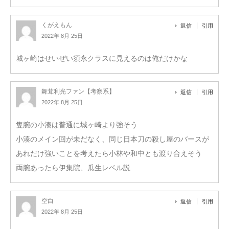
くがえもん
返信
引用
2022年 8月 25日
城ヶ崎はせいぜい須永クラスに見えるのは俺だけかな
舞茸利光ファン【考察系】
返信
引用
2022年 8月 25日
隻腕の小湊は普通に城ヶ崎より強そう
小湊のメイン回が未だなく、同じ日本刀の殺し屋のバースが
あれだけ強いことを考えたら小林や和中とも渡り合えそう
両腕あったら伊集院、瓜生レベル説
空白
返信
引用
2022年 8月 25日