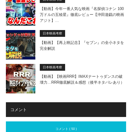
【動画】今年一番人気な映画『名探偵コナン 100
万ドルの五稜星』徹底レビュー【沖田遊戯の映画
アジト】…
日本映画考察
【動画】【再上映記念】『セブン』の全小ネタを
完全解説
日本映画考察
【動画】【映画RRR】IMAXナートゥダンスの破
壊力…RRR徹底解説＆感想（後半ネタバレあり）
コメント
コメント ( 50 )