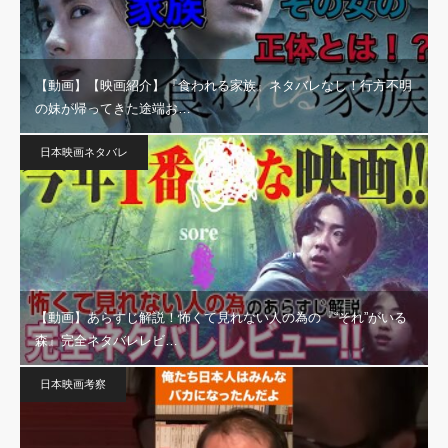
【動画】【映画紹介】『食われる家族』ネタバレなし！行方不明
の妹が帰ってきた途端お…
日本映画ネタバレ
【動画】あらすじ解説！怖くて見れない人の為の『“それ”がいる
森』完全ネタバレレビ…
日本映画考察