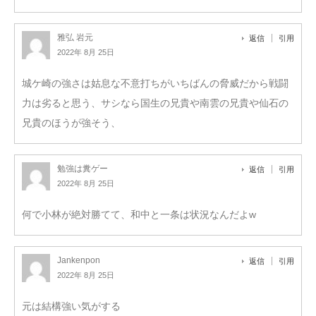
雅弘 岩元
返信
引用
2022年 8月 25日
城ケ崎の強さは姑息な不意打ちがいちばんの脅威だから戦闘
力は劣ると思う、サシなら国生の兄貴や南雲の兄貴や仙石の
兄貴のほうが強そう、
勉強は糞ゲー
返信
引用
2022年 8月 25日
何で小林が絶対勝てて、和中と一条は状況なんだよw
Jankenpon
返信
引用
2022年 8月 25日
元は結構強い気がする