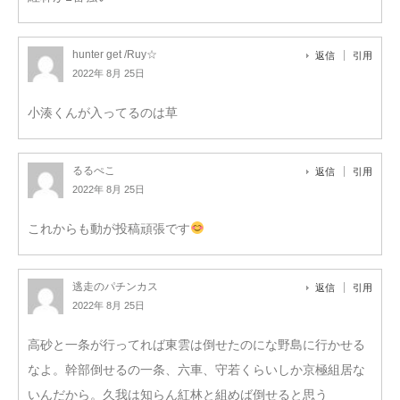
hunter get /Ruy☆
返信
引用
2022年 8月 25日
小湊くんが入ってるのは草
るるぺこ
返信
引用
2022年 8月 25日
これからも動が投稿頑張です
逃走のパチンカス
返信
引用
2022年 8月 25日
高砂と一条が行ってれば東雲は倒せたのにな野島に行かせる
なよ。幹部倒せるの一条、六車、守若くらいしか京極組居な
いんだから。久我は知らん紅林と組めば倒せると思う