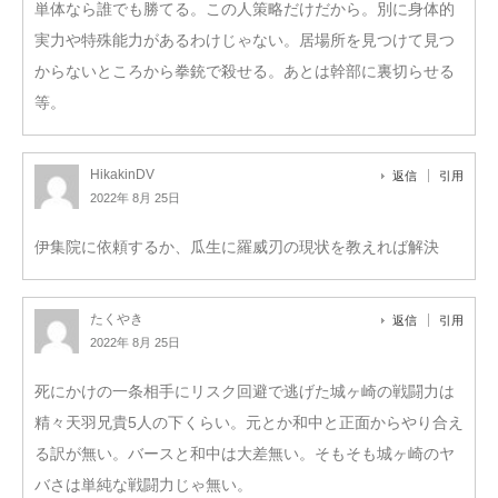
単体なら誰でも勝てる。この人策略だけだから。別に身体的
実力や特殊能力があるわけじゃない。居場所を見つけて見つ
からないところから拳銃で殺せる。あとは幹部に裏切らせる
等。
HikakinDV
返信
引用
2022年 8月 25日
伊集院に依頼するか、瓜生に羅威刃の現状を教えれば解決
たくやき
返信
引用
2022年 8月 25日
死にかけの一条相手にリスク回避で逃げた城ヶ崎の戦闘力は
精々天羽兄貴5人の下くらい。元とか和中と正面からやり合え
る訳が無い。バースと和中は大差無い。そもそも城ヶ崎のヤ
バさは単純な戦闘力じゃ無い。