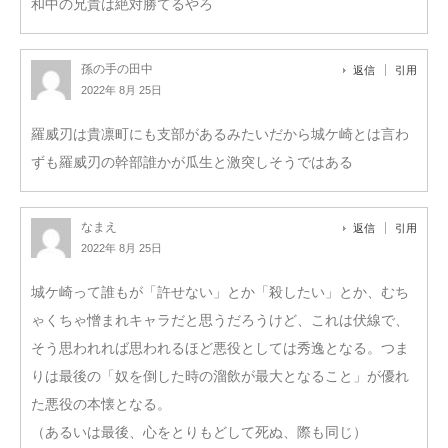
和中の兄貴は絶対勝てるやろ
孫の手の田中
返信
引用
2022年 8月 25日
羅威刃は貴凛町にも支部があるみたいだから城ケ崎とは言わ
ずも羅威刃の幹部誰かが瓜生と激突しそうではある
なまえ
返信
引用
2022年 8月 25日
城ケ崎って誰もが「許せない」とか「殺したい」とか、むち
ゃくちゃ憎まれキャラだと思うだろうけど、これは伏線で、
そう思われれば思われるほど悪役としては秀逸となる。つま
りは最後の「奴を倒した時の溜飲が最大となること」が優れ
た悪役の本懐となる。
（あるいは最後、心をとりもどして死ぬ、際も同じ）