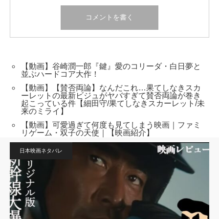
【動画】谷崎潤一郎『鍵』愛のコリーダ・白日夢と
並ぶハードコア大作！
【動画】【賛否両論】なんだこれ…果てしなきスカ
ーレットの最新ビジュがヤバすぎて賛否両論が巻き
起こっている件【細田守/果てしなきスカーレット/未
来のミライ】
【動画】可愛過ぎて何度も見てしまう映画｜ファミ
リゲーム・双子の天使｜【映画紹介】
日本映画ネタバレ