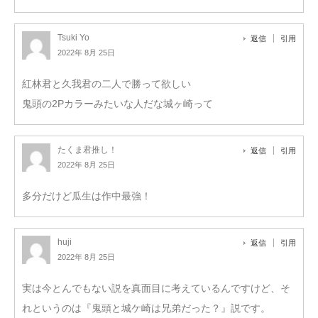
Tsuki Yo
返信
引用
2022年 8月 25日
紅林君と久我君の二人で勝って欲しい
鬼頭の2Pカラーみたいな人だな城ヶ崎って
たくま君推し！
返信
引用
2022年 8月 25日
多分だけど瓜生は作中最強！
huji
返信
引用
2022年 8月 25日
実は今とんでもない説を真面目に考えているんですけど、そ
れというのは『鬼頭と城ケ崎は兄弟だった？』説です。