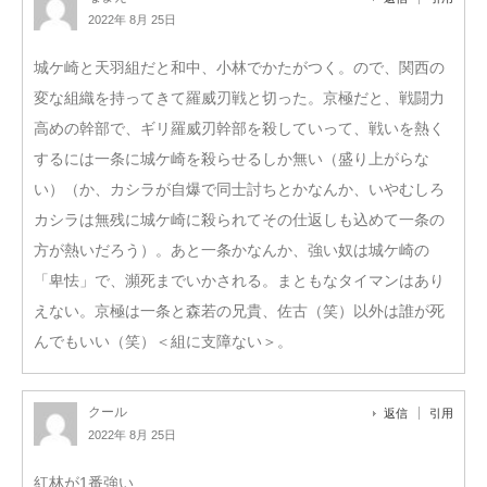
2022年 8月 25日
城ケ崎と天羽組だと和中、小林でかたがつく。ので、関西の
変な組織を持ってきて羅威刃戦と切った。京極だと、戦闘力
高めの幹部で、ギリ羅威刃幹部を殺していって、戦いを熱く
するには一条に城ケ崎を殺らせるしか無い（盛り上がらな
い）（か、カシラが自爆で同士討ちとかなんか、いやむしろ
カシラは無残に城ケ崎に殺られてその仕返しも込めて一条の
方が熱いだろう）。あと一条かなんか、強い奴は城ケ崎の
「卑怯」で、瀕死までいかされる。まともなタイマンはあり
えない。京極は一条と森若の兄貴、佐古（笑）以外は誰が死
んでもいい（笑）＜組に支障ない＞。
クール
返信
引用
2022年 8月 25日
紅林が1番強い