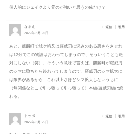
個人的にジェイクより元のが強いと思うの俺だけ？
なまえ
返信
引用
2022年 8月 25日
あと、麒麟町で城ケ崎又は羅威刃に深みのある悪さをさせれ
ば12分でこの物語はおわってしまうので、そういうことも絶
対にしない（笑）。そういう意味で言えば、麒麟町が羅威刃
のシマに堕ちたら終わってしまうので、羅威刃のシマ拡大に
は限界があるから、これ以上さほどシマ拡大しないうちに
（無関係なとこで引っ張って引っ張って）本編/羅威刃編は終
わる。
トッポ
返信
引用
2022年 8月 25日