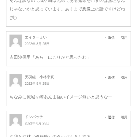
そんな訳なので城ケ崎は兄弟である鬼頭を〇すのは無理なん
じゃないかと思っています。あくまで想像上の話ですけどね
(笑)
エイターえい
返信
引用
2022年 8月 25日
吉田沙保里「あら ほこりかと思ったわ」
天羽組 小林幸真
返信
引用
2022年 8月 25日
ちなみに俺城ヶ崎あんま強いイメージ無いと思うなー
ドンパッチ
返信
引用
2022年 8月 25日
久我と紅林（修行後）のタッグもあり得る