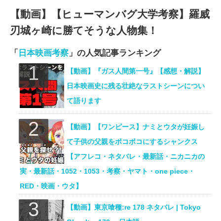
【動画】【ヒューマンバグ大学考察】羅威
刃城ヶ崎に勝てそうな人物集！
「
日本映画考察
」の人気記事ランキング
【動画】『ガス人間第一号』【感想・解説】
日本映画史に残る壮絶なラストシーンについ
て語ります
【動画】【ワンピース】ナミとウタが妊娠し
て子供の父親をボコボコにするシャンクス
【アフレコ・ネタバレ・最新話・ニカニカの
実・最新話・1052・1053・考察・ヤマト・one piece・
RED・映画・ウタ】
【動画】東京喰種:re 178 ネタバレ | Tokyo