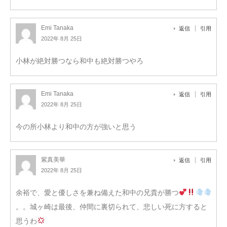
Emi Tanaka
返信
引用
2022年 8月 25日
小林が絶対勝つなら和中も絶対勝つやろ
Emi Tanaka
返信
引用
2022年 8月 25日
今の所小林より和中の方が強いと思う
紫真美華
返信
引用
2022年 8月 25日
余裕で、愛と優しさを兼ね備えた和中の兄貴が勝つ
。。城ヶ崎は最後、仲間に裏切られて、悲しい死に方すると
思うわ