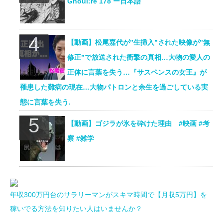
Ghoul:re 178 ー日本語
【動画】松尾嘉代が”生挿入”された映像が”無
修正”で放送された衝撃の真相…大物の愛人の
正体に言葉を失う…『サスペンスの女王』が
罹患した難病の現在…大物パトロンと余生を過ごしている実
態に言葉を失う.
【動画】ゴジラが氷を砕けた理由 #映画 #考
察 #雑学
年収300万円台のサラリーマンがスキマ時間で【月収5万円】を
稼いでる方法を知りたい人はいませんか？