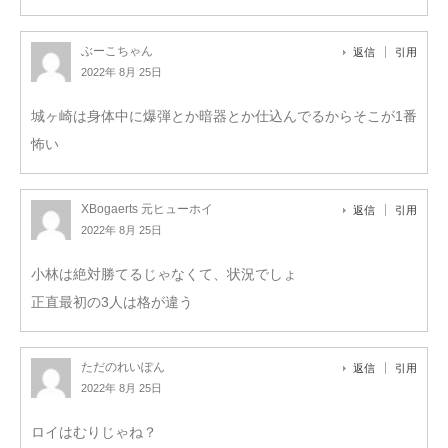
ぶーこちゃん
返信
引用
2022年 8月 25日
城ヶ崎は身体中に爆弾とか暗器とか仕込んでるからそこが1番
怖い
XBogaerts 元ヒューホイ
返信
引用
2022年 8月 25日
小林は絶対勝てるじゃなくて、状況でしょ
正直最初の3人は格が違う
ただのれいぽん
返信
引用
2022年 8月 25日
ロイはむりじゃね？