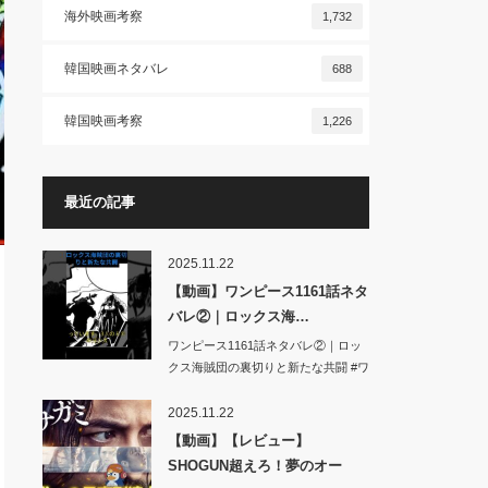
海外映画考察
1,732
韓国映画ネタバレ
688
韓国映画考察
1,226
最近の記事
2025.11.22
【動画】ワンピース1161話ネタ
バレ②｜ロックス海…
ワンピース1161話ネタバレ②｜ロッ
クス海賊団の裏切りと新たな共闘 #ワ
ンピ…
2025.11.22
【動画】【レビュー】
SHOGUN超えろ！夢のオー