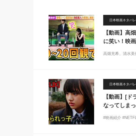
日本映画ネタバレ
【動画】高畑
に笑い！映画
高畑充希、清水美
日本映画ネタバレ
【動画】[ドラ
なってしまっ
#映画紹介 #NETF