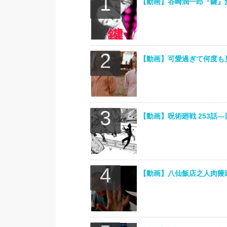
【動画】谷崎潤一郎『鍵』
【動画】可愛過ぎて何度も
【動画】呪術廻戦 253話―日本
【動画】八仙飯店之人肉饅頭