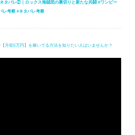
話ネタバレ②｜ロックス海賊団の裏切りと新たな共闘 #ワンピー
タバレ考察 #ネタバレ考察
で【月収5万円】を稼いでる方法を知りたい人はいませんか？