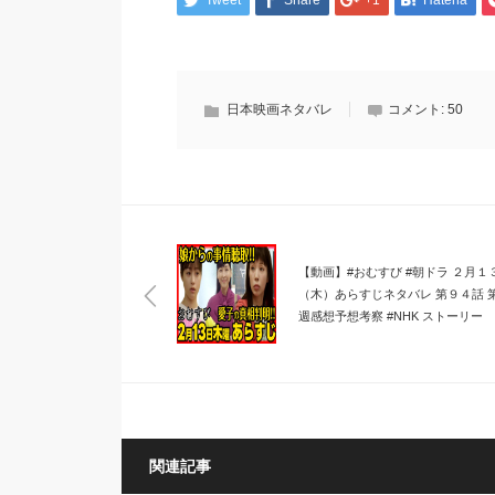
Tweet
Share
+1
Hatena
日本映画ネタバレ
コメント:
50
【動画】#おむすび #朝ドラ ２月１
（木）あらすじネタバレ 第９４話 
週感想予想考察 #NHK ストーリー
関連記事