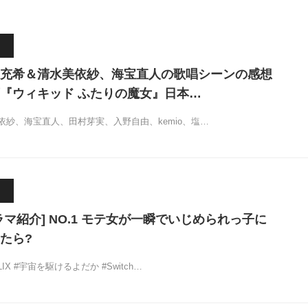
充希＆清水美依紗、海宝直人の歌唱シーンの感想
『ウィキッド ふたりの魔女』日本…
依紗、海宝直人、田村芽実、入野自由、kemio、塩…
マ紹介] NO.1 モテ女が一瞬でいじめられっ子に
たら?
LIX #宇宙を駆けるよだか #Switch…