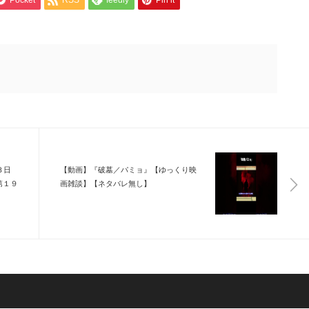
Pocket
RSS
feedly
Pin it
３日
【動画】『破墓／パミョ』【ゆっくり映
第１９
画雑談】【ネタバレ無し】