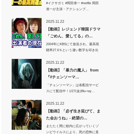
ル…
#イクサガミ #岡田准一 #netflix 岡田
准一が主演・アクションプ…
2025.11.22
【動画】レジェンド韓国ドラマ
「ごめん、愛してる」の…
2004年にKBSにて放送され、最高視
聴率27.6％という凄い数字を叩き出
し…
2025.11.22
【動画】「暴力の魔人」 from
『#チェンソーマ…
「チェンソーマン」は各配信サービ
スにて配信中！1/27(金)Blu-ray…
2025.11.22
【動画】「必ず生き延びて、ま
た会おうね」- 絶望の…
またたく間に校内に広がっていくゾ
ンビウイルスにより、死の恐怖に直