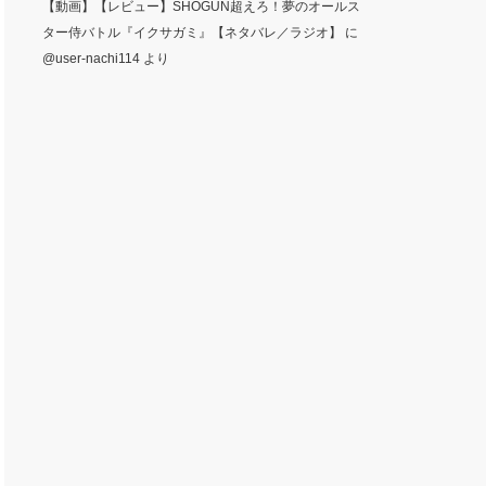
【動画】【レビュー】SHOGUN超えろ！夢のオールス
ター侍バトル『イクサガミ』【ネタバレ／ラジオ】
に
@user-nachi114
より