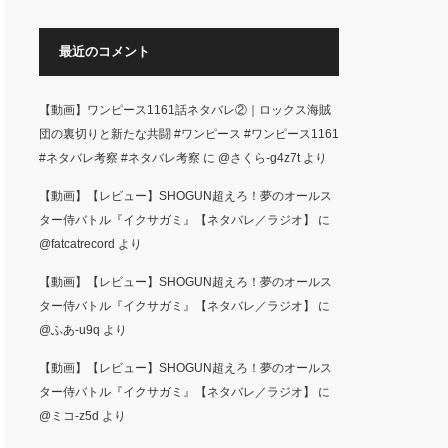
面した生徒た…
最近のコメント
【動画】ワンピース1161話ネタバレ②｜ロックス海賊
団の裏切りと新たな共闘 #ワンピース #ワンピース1161
#ネタバレ考察 #ネタバレ考察
に
@さくら-g4z7t
より
【動画】【レビュー】SHOGUN超えろ！夢のオールス
ター侍バトル『イクサガミ』【ネタバレ／ラジオ】
に
@fatcatrecord
より
【動画】【レビュー】SHOGUN超えろ！夢のオールス
ター侍バトル『イクサガミ』【ネタバレ／ラジオ】
に
@ふあ-u9q
より
【動画】【レビュー】SHOGUN超えろ！夢のオールス
ター侍バトル『イクサガミ』【ネタバレ／ラジオ】
に
@ミコ-z5d
より