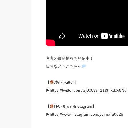
考察の最新情報を発信中！
質問などもこちらへ
【
凌のTwitter】
▶︎https://twitter.com/tsj000?s=21&t=kd0v
【
ゆいまるのInstagram】
▶︎https://www.instagram.com/yuimaru0626