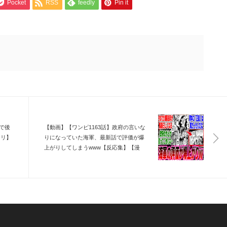
Pocket
RSS
feedly
Pin it
で後
【動画】【ワンピ1163話】政府の言いな
フリ】
りになっていた海軍、最新話で評価が爆
上がりしてしまうwww【反応集】【漫
画】【アニメ】【考察】【最新話】【海
外】【ジャンプ】【ワンピース】【尾田
栄一郎】