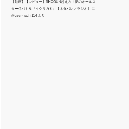
【動画】【レビュー】SHOGUN超えろ！夢のオールス
ター侍バトル『イクサガミ』【ネタバレ／ラジオ】
に
@user-nachi114
より