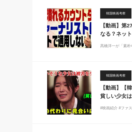
韓国映画考察
【動画】第2
なる？ネット
髙橋洋一が「素朴
韓国映画考察
【動画】【韓
貧しい少女は
#映画紹介 #ファ