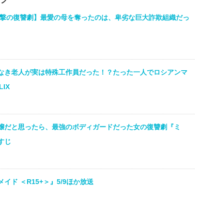
衝撃の復讐劇】最愛の母を奪ったのは、卑劣な巨大詐欺組織だっ
なき老人が実は特殊工作員だった！？たった一人でロシアンマ
IX
嬢だと思ったら、最強のボディガードだった女の復讐劇『ミ
すじ
ド ＜R15+＞』5/9ほか放送