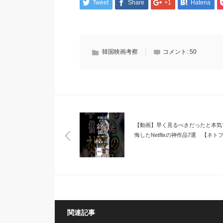
Tweet
Share
+1
Hatena
韓国映画考察
コメント:
50
【動画】早く見るべきだったと本気
悔したNetflixの神作品7選 【ネト
関連記事