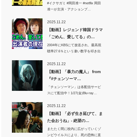
ル…
#イクサガミ #岡田准一 #netflix 岡田
准一が主演・アクションプ…
2025.11.22
【動画】レジェンド韓国ドラマ
「ごめん、愛してる」の…
2004年にKBSにて放送され、最高視
聴率27.6％という凄い数字を叩き出
し…
2025.11.22
【動画】「暴力の魔人」 from
『#チェンソーマ…
「チェンソーマン」は各配信サービ
スにて配信中！1/27(金)Blu-ray…
2025.11.22
【動画】「必ず生き延びて、ま
た会おうね」- 絶望の…
またたく間に校内に広がっていくゾ
ンビウイルスにより、死の恐怖に直