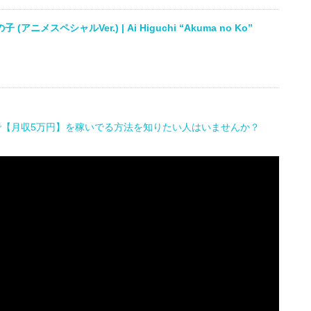
アニメスペシャルVer.) | Ai Higuchi “Akuma no Ko”
で【月収5万円】を稼いでる方法を知りたい人はいませんか？