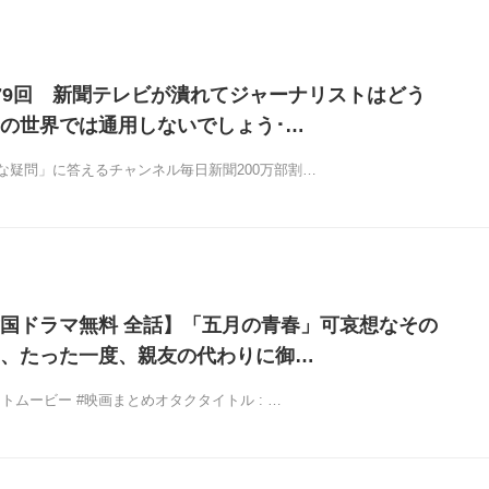
79回 新聞テレビが潰れてジャーナリストはどう
の世界では通用しないでしょう･…
な疑問」に答えるチャンネル毎日新聞200万部割…
国ドラマ無料 全話】「五月の青春」可哀想なその
、たった一度、親友の代わりに御…
ストムービー #映画まとめオタクタイトル : …