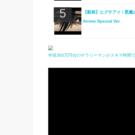
【動画】ヒグチアイ / 悪魔の子 (
Anime Special Ver.
年収300万円台のサラリーマンがスキマ時間