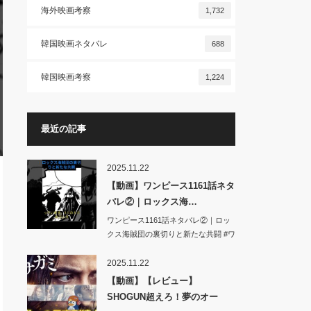
海外映画考察
1,732
韓国映画ネタバレ
688
韓国映画考察
1,224
最近の記事
2025.11.22
【動画】ワンピース1161話ネタ
バレ②｜ロックス海…
ワンピース1161話ネタバレ②｜ロッ
クス海賊団の裏切りと新たな共闘 #ワ
ンピ…
2025.11.22
【動画】【レビュー】
SHOGUN超えろ！夢のオー