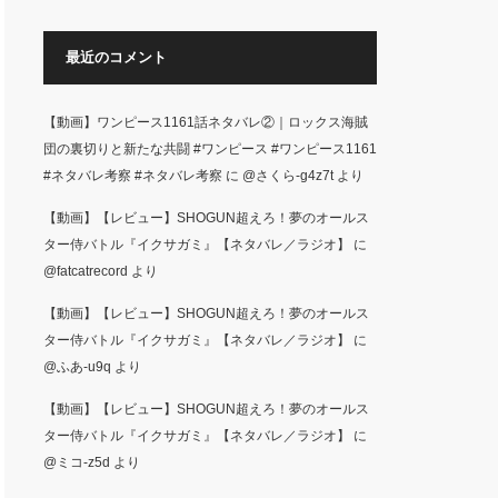
面した生徒た…
最近のコメント
【動画】ワンピース1161話ネタバレ②｜ロックス海賊
団の裏切りと新たな共闘 #ワンピース #ワンピース1161
#ネタバレ考察 #ネタバレ考察
に
@さくら-g4z7t
より
【動画】【レビュー】SHOGUN超えろ！夢のオールス
ター侍バトル『イクサガミ』【ネタバレ／ラジオ】
に
@fatcatrecord
より
【動画】【レビュー】SHOGUN超えろ！夢のオールス
ター侍バトル『イクサガミ』【ネタバレ／ラジオ】
に
@ふあ-u9q
より
【動画】【レビュー】SHOGUN超えろ！夢のオールス
ター侍バトル『イクサガミ』【ネタバレ／ラジオ】
に
@ミコ-z5d
より