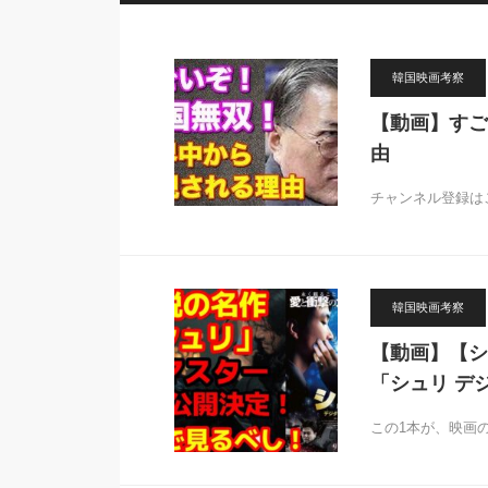
韓国映画考察
【動画】すご
由
チャンネル登録はこち
韓国映画考察
【動画】【シ
「シュリ デ
この1本が、映画