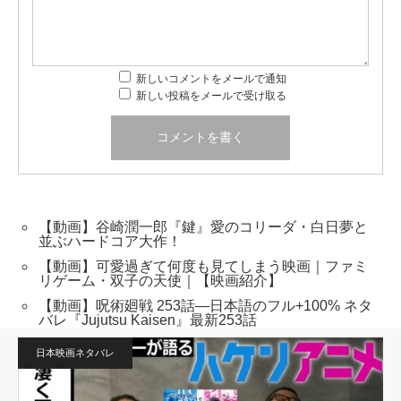
新しいコメントをメールで通知
新しい投稿をメールで受け取る
【動画】谷崎潤一郎『鍵』愛のコリーダ・白日夢と
並ぶハードコア大作！
【動画】可愛過ぎて何度も見てしまう映画｜ファミ
リゲーム・双子の天使｜【映画紹介】
【動画】呪術廻戦 253話―日本語のフル+100% ネタ
バレ『Jujutsu Kaisen』最新253話
日本映画ネタバレ