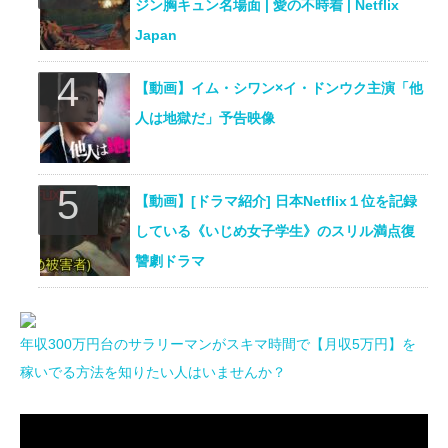
ジン胸キュン名場面 | 愛の不時着 | Netflix
Japan
【動画】イム・シワン×イ・ドンウク主演「他
人は地獄だ」予告映像
【動画】[ドラマ紹介] 日本Netflix１位を記録
している《いじめ女子学生》のスリル満点復
讐劇ドラマ
年収300万円台のサラリーマンがスキマ時間で【月収5万円】を
稼いでる方法を知りたい人はいませんか？