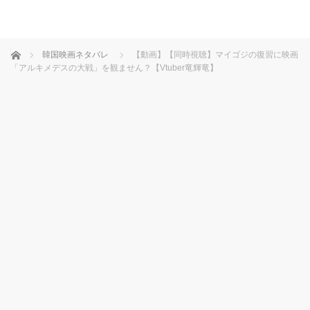
ホーム
韓国映画ネタバレ
【動画】【同時視聴】マイゴジの復習に映画
「アルキメデスの大戦」を観ません？【Vtuber竜輝竜】