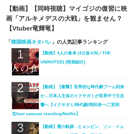
【動画】【同時視聴】マイゴジの復習に映
画「アルキメデスの大戦」を観ません？
【Vtuber竜輝竜】
「
韓国映画ネタバレ
」の人気記事ランキング
【動画】4人の食卓 (4인용식탁／THE
UNINVITED) [映画紹介]
【動画】【衝撃】世界的な時代劇ブーム到来
か…日本人主体のイクサガミが世界中で大反
響へ【イクサガミ/時代劇/岡田准一/二宮和
也/last samurai standing/Netflix】
【動画】愛の軌跡 ‐ ヒョンビン、ソン・イェ