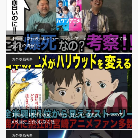
【動画】新作映画レビュー「ハケンアニメ！」・・・これって爆
死なの？考察！
海外映画考察
【動画】【海外の反応】「君たちはどう生きるか！」日本のアニ
メ映画史上初の快挙を達…
海外映画考察