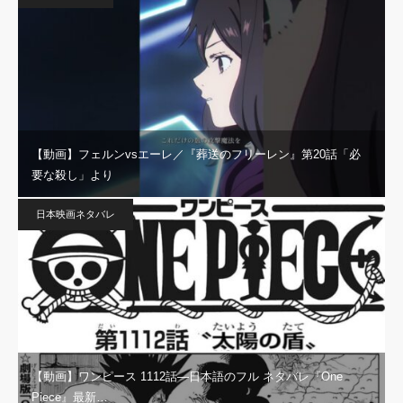
【動画】フェルンvsエーレ／『葬送のフリーレン』第20話「必
要な殺し」より
日本映画ネタバレ
【動画】ワンピース 1112話―日本語のフル ネタバレ『One
Piece』最新…