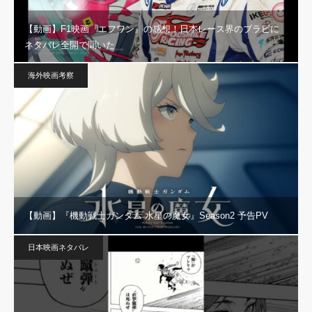
【動画】F1映画『エフワン』の感想！日本レース界のブラピに
ネタバレ全開で聞いた
海外映画考察
【動画】『機動戦士ガンダム 水星の魔女』Season2 予告PV
日本映画ネタバレ