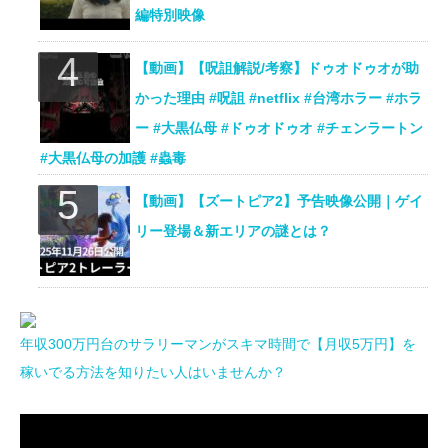
編特別映像
【動画】【呪詛解説/考察】ドゥオドゥオが助
かった理由 #呪詛 #netflix #台湾ホラー #ホラ
ー #大黒仏母 #ドゥオドゥオ #チェンラートン
#大黒仏母の加護 #蟲毒
【動画】【ズートピア2】予告映像公開｜ゲイ
リー登場＆新エリアの謎とは？
年収300万円台のサラリーマンがスキマ時間で【月収5万円】を
稼いでる方法を知りたい人はいませんか？