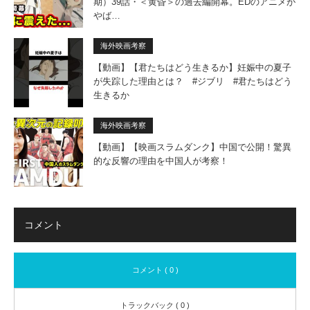
期）39話・＜黄昏＞の過去編開幕。EDのアニメが
やば…
海外映画考察
【動画】【君たちはどう生きるか】妊娠中の夏子
が失踪した理由とは？ #ジブリ #君たちはどう
生きるか
海外映画考察
【動画】【映画スラムダンク】中国で公開！驚異
的な反響の理由を中国人が考察！
コメント
コメント ( 0 )
トラックバック ( 0 )