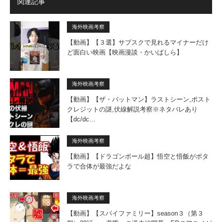
関連記事
海外映画考察
【動画】【３選】サブスクで見れるマイナーだけ
ど面白い映画【映画漫談・かいばしら】
海外映画考察
【動画】【ザ・バットマン】ラストシーン,ポスト
クレジットの謎,伏線解説考察※ネタバレあり
【dc/dc…
海外映画考察
【動画】【ドラゴンボール超】悟空と悟飯がポタ
ラで合体が最強だよな
海外映画考察
【動画】【スパイファミリー】season３（第３