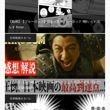
【動画】【ブルーロック】貪るぜ潔 #ブルーロック #酔いどれ知
らず #shor…
日本映画ネタバレ
【動画】【原作越えてない..!?】キングダム大将軍の帰還/圧倒的
すぎる王騎の最後…
日本映画ネタバレ