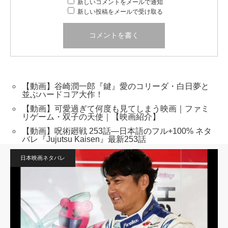
新しいコメントをメールで通知
新しい投稿をメールで受け取る
【動画】谷崎潤一郎『鍵』愛のコリーダ・白日夢と
並ぶハードコア大作！
【動画】可愛過ぎて何度も見てしまう映画｜ファミ
リゲーム・双子の天使｜【映画紹介】
【動画】呪術廻戦 253話―日本語のフル+100% ネタ
バレ『Jujutsu Kaisen』最新253話
日本映画ネタバレ