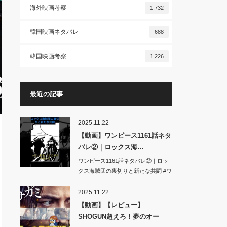
海外映画考察
1,732
韓国映画ネタバレ
688
韓国映画考察
1,226
最近の記事
2025.11.22
【動画】ワンピース1161話ネタ
バレ②｜ロックス海…
ワンピース1161話ネタバレ②｜ロッ
クス海賊団の裏切りと新たな共闘 #ワ
ンピ…
2025.11.22
【動画】【レビュー】
SHOGUN超えろ！夢のオー