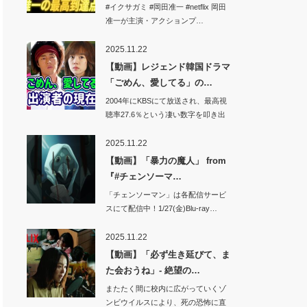
ル…
#イクサガミ #岡田准一 #netflix 岡田
准一が主演・アクションプ…
2025.11.22
【動画】レジェンド韓国ドラマ
「ごめん、愛してる」の…
2004年にKBSにて放送され、最高視
聴率27.6％という凄い数字を叩き出
し…
2025.11.22
【動画】「暴力の魔人」 from
『#チェンソーマ…
「チェンソーマン」は各配信サービ
スにて配信中！1/27(金)Blu-ray…
2025.11.22
【動画】「必ず生き延びて、ま
た会おうね」- 絶望の…
またたく間に校内に広がっていくゾ
ンビウイルスにより、死の恐怖に直