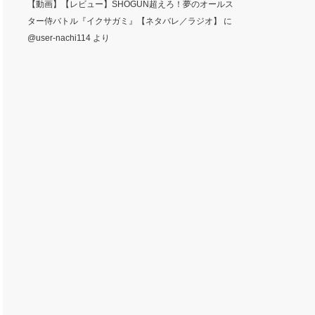
【動画】【レビュー】SHOGUN超えろ！夢のオールス
ター侍バトル『イクサガミ』【ネタバレ／ラジオ】
に
@user-nachi114
より