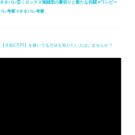
話ネタバレ②｜ロックス海賊団の裏切りと新たな共闘 #ワンピー
タバレ考察 #ネタバレ考察
で【月収5万円】を稼いでる方法を知りたい人はいませんか？