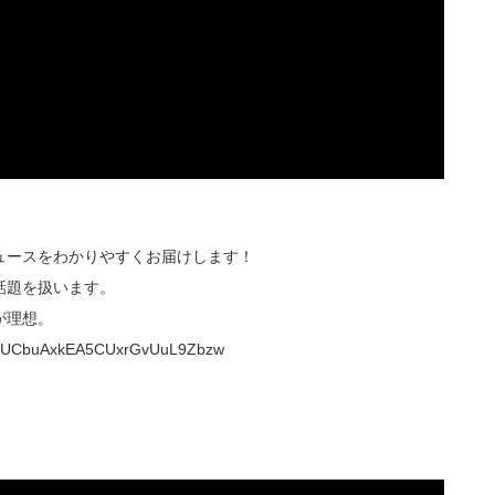
ュースをわかりやすくお届けします！
話題を扱います。
が理想。
UCbuAxkEA5CUxrGvUuL9Zbzw