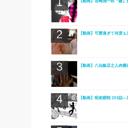
【動画】谷崎潤一郎『鍵』
【動画】可愛過ぎて何度も
【動画】八仙飯店之人肉饅頭
【動画】呪術廻戦 253話―日本