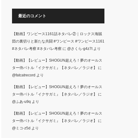
面した生徒た…
最近のコメント
【動画】ワンピース1161話ネタバレ②｜ロックス海賊
団の裏切りと新たな共闘 #ワンピース #ワンピース1161
#ネタバレ考察 #ネタバレ考察
に
@さくら-g4z7t
より
【動画】【レビュー】SHOGUN超えろ！夢のオールス
ター侍バトル『イクサガミ』【ネタバレ／ラジオ】
に
@fatcatrecord
より
【動画】【レビュー】SHOGUN超えろ！夢のオールス
ター侍バトル『イクサガミ』【ネタバレ／ラジオ】
に
@ふあ-u9q
より
【動画】【レビュー】SHOGUN超えろ！夢のオールス
ター侍バトル『イクサガミ』【ネタバレ／ラジオ】
に
@ミコ-z5d
より