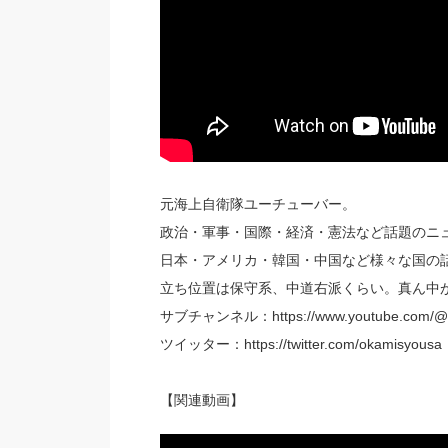
元海上自衛隊ユーチューバー。
政治・軍事・国際・経済・憲法など話題のニ
日本・アメリカ・韓国・中国など様々な国の
立ち位置は保守系、中道右派くらい。真ん中
サブチャンネル：https://www.youtube.com/@
ツイッター：https://twitter.com/okamisyousa
【関連動画】