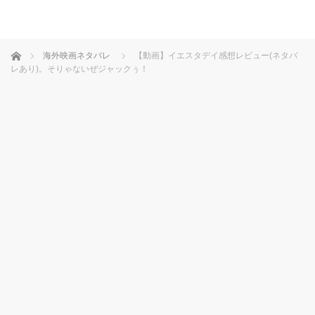
ホーム
海外映画ネタバレ
【動画】イエスタデイ感想レビュー(ネタバ
レあり)。そりゃないぜジャックぅ！