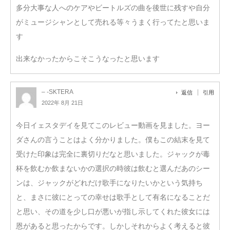
多分大事な人へのケアやビートルズの曲を後世に残すや自分
がミュージシャンとして売れる等々うまく行ってたと思いま
す
出来なかったからこそこうなったと思います
– -SKTERA
返信
引用
2022年 8月 21日
今日イェスタデイを見てこのレビュー動画を見ました。ヨー
ダさんの言うことはよく分かりました。僕もこの結末を見て
受けた印象は完全に裏切りだなと思いました。ジャックが毒
杯を飲むか飲まないかの選択の時彼は飲むと選んだあのシー
ンは、ジャックがどれだけ歌手になりたいかという気持ち
と、まさに彼にとっての幸せは歌手として有名になることだ
と思い、その道を少し口が悪いが指し示してくれた彼女には
恩があると思ったからです。しかしそれからよく考えると彼