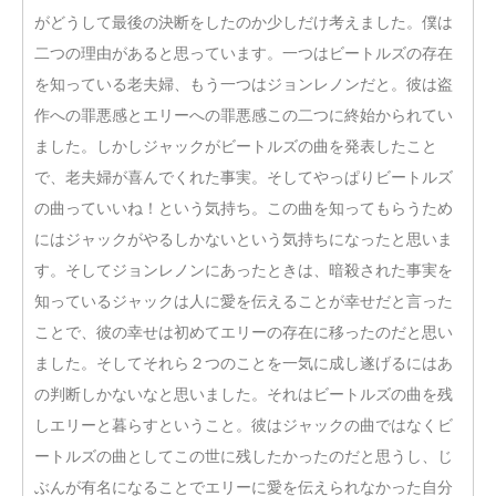
がどうして最後の決断をしたのか少しだけ考えました。僕は
二つの理由があると思っています。一つはビートルズの存在
を知っている老夫婦、もう一つはジョンレノンだと。彼は盗
作への罪悪感とエリーへの罪悪感この二つに終始かられてい
ました。しかしジャックがビートルズの曲を発表したこと
で、老夫婦が喜んでくれた事実。そしてやっぱりビートルズ
の曲っていいね！という気持ち。この曲を知ってもらうため
にはジャックがやるしかないという気持ちになったと思いま
す。そしてジョンレノンにあったときは、暗殺された事実を
知っているジャックは人に愛を伝えることが幸せだと言った
ことで、彼の幸せは初めてエリーの存在に移ったのだと思い
ました。そしてそれら２つのことを一気に成し遂げるにはあ
の判断しかないなと思いました。それはビートルズの曲を残
しエリーと暮らすということ。彼はジャックの曲ではなくビ
ートルズの曲としてこの世に残したかったのだと思うし、じ
ぶんが有名になることでエリーに愛を伝えられなかった自分