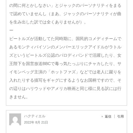
の間に何とかしなさい」とジャックのパーソナリティをまる
で認めていませんし（まあ、ジャックのパーソナリティが曲
を生み出した訳では全くありませんが）。
ー
ビートルズが活動してた同時期に、国民的コメディチームで
あるモンティパイソンのメンバーエリックアイドルがラトル
ズというビートルズ公認のパロディバンドで活躍したり、女
王陛下を国営放送BBCで毒っ気たっぷりにチャカしたり、サ
イモンペッグ主演の「ホットファズ」などでは老人に蹴りを
入れたりする描写をギャグにするようなお国柄ですので、そ
の辺りはハリウッドやアメリカ映画と同じ様に見る訳には行
きません。
ハクティエル
返信
引用
2022年 8月 21日