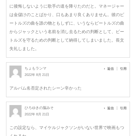
に後悔しないように歌手の道を降りたのだと。マネージャー
は金儲けのことばかり、口もあまり良くありません。彼のビ
ートルズの曲を誰の物ともしずに、いうならビートルズの曲
からジャックという名前を消し去るための判断として、ビー
トルズを守るための判断として納得してしまいました。長文
失礼しました。
ちょもランマ
返信
引用
2022年 8月 21日
アルバム名否定されたシーン辛かった
ひろゆきの脳みそ
返信
引用
2022年 8月 21日
この設定なら、マイケルジャクソンがいない世界で映画もつ
くれるね。