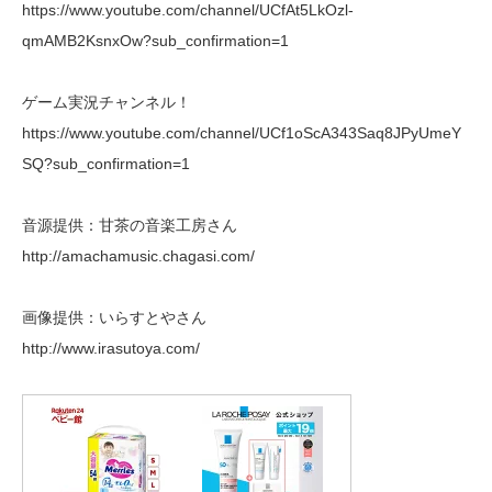
https://www.youtube.com/channel/UCfAt5LkOzl-
qmAMB2KsnxOw?sub_confirmation=1
ゲーム実況チャンネル！
https://www.youtube.com/channel/UCf1oScA343Saq8JPyUmeY
SQ?sub_confirmation=1
音源提供：甘茶の音楽工房さん
http://amachamusic.chagasi.com/
画像提供：いらすとやさん
http://www.irasutoya.com/