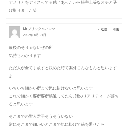
アメリカをディスってる感じあったから損害上等なオチと受
け取りました笑
Mr.プリックルパンツ
返信
引用
2022年 8月 21日
最後のそりゃないぜの所
気持ちわかります
ただ人が全て手放すと決めた時て案外こんなもんと思います
よ
いちいち細かい所まで気に掛けないと思います
これで細かく要所要所筋通してたら､話のリアリティーが落ち
ると思います
そこまでの聖人君子そうそういない
逆にそこまで細かいとこまで気に掛けて筋を通せたら