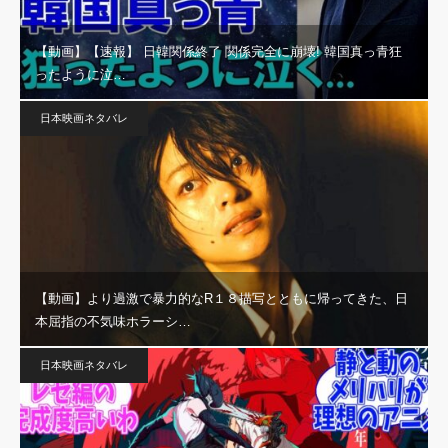
【動画】【速報】 日韓関係終了 関係完全に崩壊! 韓国真っ青狂
ったように泣…
日本映画ネタバレ
【動画】より過激で暴力的なR１８描写とともに帰ってきた、日
本屈指の不気味ホラーシ…
日本映画ネタバレ