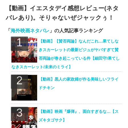
【動画】イエスタデイ感想レビュー(ネタ
バレあり)。そりゃないぜジャックぅ！
「
海外映画ネタバレ
」の人気記事ランキング
【動画】【賛否両論】なんだこれ…果てしな
きスカーレットの最新ビジュがヤバすぎて賛
否両論が巻き起こっている件【細田守/果てし
なきスカーレット/未来のミライ】
【動画】黒人の家政婦が作る美味しいフライ
ドチキン
【動画】映画『爆弾』、面白すぎるな…【ス
ズキタゴサク】