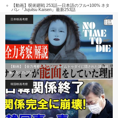
【動画】呪術廻戦 253話―日本語のフル+100% ネタ
バレ『Jujutsu Kaisen』最新253話
日本映画考察
【動画】【全力考察】007/ノータイムトゥダイに隠された謎を紐
解く5つの考察
韓国映画考察