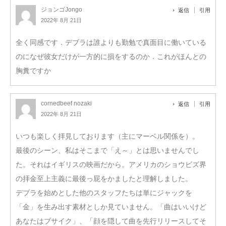
ジョンゴJongo
返信
引用
2022年 8月 21日
全く同感です．デブラは誰よりも勤勉で真面目に働いている
のになぜ彼女だけが一方的に損をするのか．これがほんとの
胸糞ですか
cornedbeef nozaki
返信
引用
2022年 8月 21日
いつも楽しく拝見しております（主にマーベル関係を）。
最後のシーン、私はそこまで「え～」とは思いませんでし
た。それはイギリスの映画だから。アメリカのショウビズ界
の拝金至上主義に最後っ屁をかましたと理解しました。
デブラを始めとした他のスタッフたちは単にジャックを
「金」を生み出す素材としか見ていません。「曲はいいけど
あなたはブサイク」、「顔を隠して曲を先行リリースしてそ