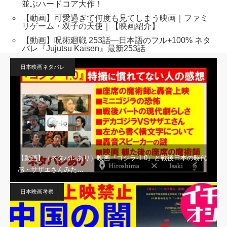
並ぶハードコア大作！
【動画】可愛過ぎて何度も見てしまう映画｜ファミ
リゲーム・双子の天使｜【映画紹介】
【動画】呪術廻戦 253話―日本語のフル+100% ネタ
バレ『Jujutsu Kaisen』最新253話
日本映画ネタバレ
【動画】（ネタバレあり）映画『ゴジラ-1.0』と戦後日本の時代
感・サザエさんみた…
日本映画考察