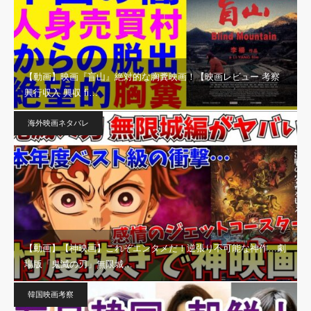
【動画】映画『盲山』絶対的な胸糞映画！【映画レビュー 考察
興行収入 興収 fi…
海外映画ネタバレ
【動画】【神映画】これぞエンタメだ！逆張り不可能な神作…劇
場版「鬼滅の刃」無限城…
韓国映画考察