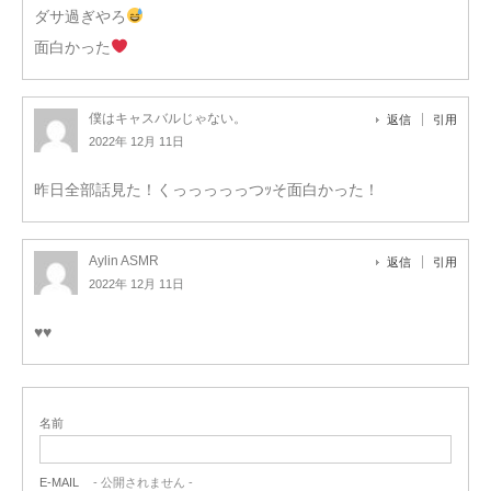
ダサ過ぎやろ
面白かった
僕はキャスバルじゃない。
返信
引用
2022年 12月 11日
昨日全部話見た！くっっっっっつｯそ面白かった！
Aylin ASMR
返信
引用
2022年 12月 11日
♥️♥️
名前
E-MAIL
- 公開されません -