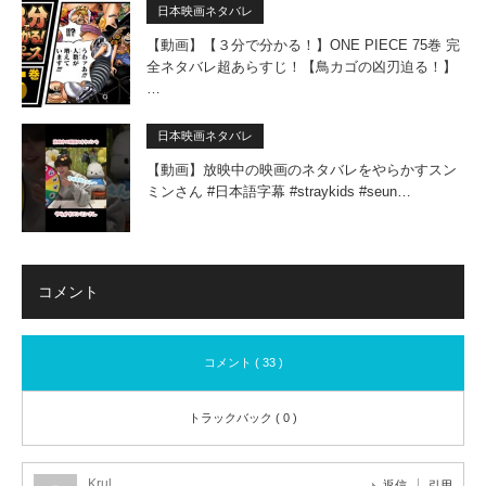
日本映画ネタバレ
【動画】【３分で分かる！】ONE PIECE 75巻 完
全ネタバレ超あらすじ！【鳥カゴの凶刃迫る！】
…
日本映画ネタバレ
【動画】放映中の映画のネタバレをやらかすスン
ミンさん #日本語字幕 #straykids #seun…
コメント
コメント ( 33 )
トラックバック ( 0 )
Krul
返信
引用