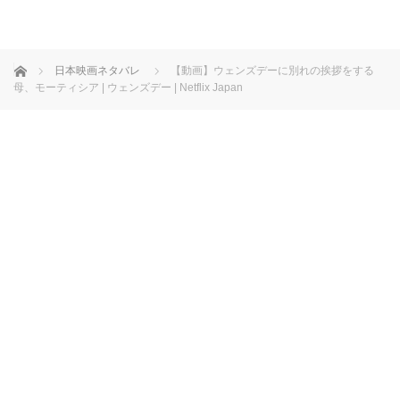
ホーム
日本映画ネタバレ
【動画】ウェンズデーに別れの挨拶をする
母、モーティシア | ウェンズデー | Netflix Japan