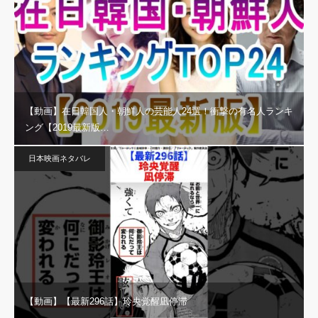
【動画】在日韓国人・朝鮮人の芸能人24選！衝撃の有名人ランキ
ング【2019最新版…
日本映画ネタバレ
【動画】【最新296話】玲央覚醒凪停滞