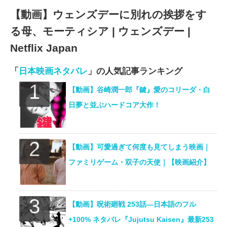
【動画】ウェンズデーに別れの挨拶をす
る母、モーティシア | ウェンズデー |
Netflix Japan
「
日本映画ネタバレ
」の人気記事ランキング
【動画】谷崎潤一郎『鍵』愛のコリーダ・白
日夢と並ぶハードコア大作！
【動画】可愛過ぎて何度も見てしまう映画｜
ファミリゲーム・双子の天使｜【映画紹介】
【動画】呪術廻戦 253話―日本語のフル
+100% ネタバレ『Jujutsu Kaisen』最新253