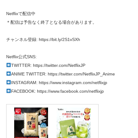
Netflixで配信中
＊配信は予告なく終了となる場合があります。
チャンネル登録: https://bit.ly/2S1vSXh
Netflix公式SNS:
TWITTER: https://twitter.com/NetflixJP
ANIME TWITTER: https://twitter.com/NetflixJP_Anime
INSTAGRAM: https://www.instagram.com/netflixjp
FACEBOOK: https://www.facebook.com/netflixjp