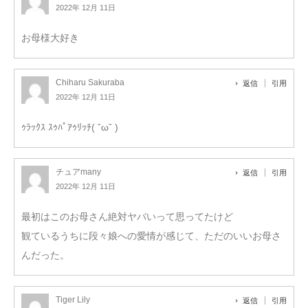
2022年 12月 11日
お母様大好き
Chiharu Sakuraba
返信
引用
2022年 12月 11日
ｩﾗｯｸｽ ｽｩﾊﾟｱｩﾘｯﾁ( ˇωˇ )
チュアmany
返信
引用
2022年 12月 11日
最初はこのお母さん絶対ヤバいって思ってたけど
観ているうちに段々娘への愛情が感じて、ただのいいお母さ
んだった。
Tiger Lily
返信
引用