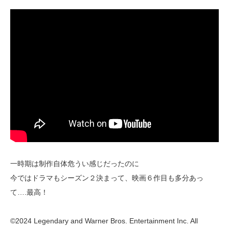
一時期は制作自体危うい感じだったのに
今ではドラマもシーズン２決まって、映画６作目も多分あっ
て….最高！
©2024 Legendary and Warner Bros. Entertainment Inc. All