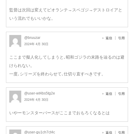
監督は次回は変えてビオランテ→スペゴジ→デストロイアと
いう流れでもいいかな。
@bruuzar
返信
引用
2024年 4月 30日
ここまで擬人化してしまうと､昭和ゴジラの末路を辿るのは避
けられない。
一度､シリーズを終わらせて､仕切り直すべきです。
@user-wt4bs5tg2e
返信
引用
2024年 4月 30日
いやーモンスターバースがここまでおもろくなるとは
@user-gu1ch7ct4c
返信
引用