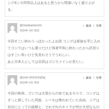
ング&シモ同等以上はあると思うから間違いなく盛り上が
る。
@niwakamenchi
返信
引用
2024年 4月 30日
今回すごい終わりっぽかったよね笑 コングは家族を手に入れ
てゴジラはいつも通りだけど両者平和に終わったから区切り
はすごい良いけど先見れそうでうれしい。
あと日本人としては次回はゴジラメインが見たい。
@user-ds2ne2qt3g
返信
引用
2024年 4月 30日
今回の映画、ゴジラは大昔からの友であるモスラ、コングは
ずっと探していた同族、シーモは奪われていた自由、ジアは
自分にとっての故郷と、それぞれのキャラが何か大切なもの