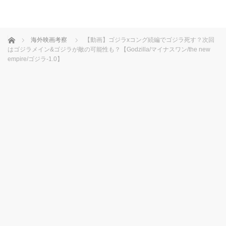
ホーム
海外映画考察
【動画】ゴジラxコング続編でゴジラ死す？次回
はゴジラメイン&ゴジラが敵の可能性も？【Godzilla/マイナスワン/the new
empire/ゴジラ-1.0】