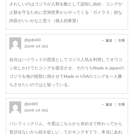
さわしいのはゴジラが人類を敵として認知し始め、コングが
人類を守るために空洞世界からやってくる「ガメラ３」的な
内容がいいかなと思う（個人的希望）
@gstb400
返信
引用
2024年 4月 30日
自分はハリウッドの思惑としてゴジラ人気を利用してオワコ
ン化しかけてたコングを復活させ、そのうちMade in japanの
ゴジラを他の怪獣に倒させてMade in USAのコングを一人勝
ちさせたいのではと疑っている。
@jin965
返信
引用
2024年 4月 30日
パシフィックリム、今度はこちらから攻めるで終わってから
音沙汰ないから続き欲しい…てかキングギドラ、本当にあれ