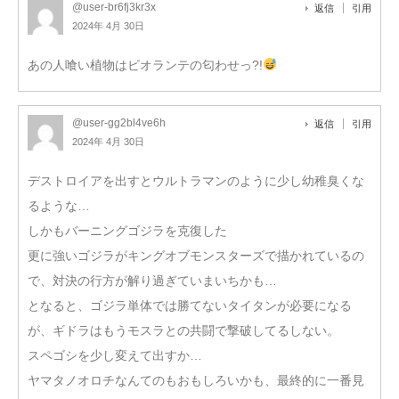
@user-br6fj3kr3x
返信
引用
2024年 4月 30日
あの人喰い植物はビオランテの匂わせっ?!
@user-gg2bl4ve6h
返信
引用
2024年 4月 30日
デストロイアを出すとウルトラマンのように少し幼稚臭くな
るような…
しかもバーニングゴジラを克復した
更に強いゴジラがキングオブモンスターズで描かれているの
で、対決の行方が解り過ぎていまいちかも…
となると、ゴジラ単体では勝てないタイタンが必要になる
が、ギドラはもうモスラとの共闘で撃破してるしない。
スペゴシを少し変えて出すか…
ヤマタノオロチなんてのもおもしろいかも、最終的に一番見