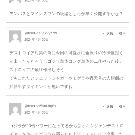
2024年 4月 30日
モンバスとマイナスワンの続編どちらが早く公開するかな？
@user-ds3px9yz7w
返信
引用
2024年 4月 30日
デストロイア対策の為に今回の可愛さに全振りの冷凍怪獣く
ん出したんだろうしゴジラ単体コング単体の二作やった後デ
ストロイアの最終作出しそう
でもこれだとジェットジャガーやモゲラや轟天号の人類側の
兵器出すタイミングが無いですね
@user-vs5vm3iq8s
返信
引用
2024年 4月 30日
ゴジラが20倍パワーになってるから新オキシジェンデストロ
イヤーを使ってゴジラを弱らせた上でデストロイア出現した