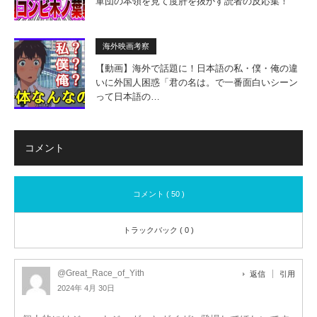
軍団の本領を見て度肝を抜かす読者の反応集！
海外映画考察
【動画】海外で話題に！日本語の私・僕・俺の違
いに外国人困惑「君の名は。で一番面白いシーン
って日本語の…
コメント
コメント ( 50 )
トラックバック ( 0 )
@Great_Race_of_Yith
返信
引用
2024年 4月 30日