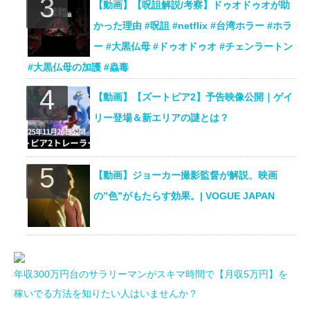
【動画】【呪詛解説/考察】ドゥオドゥオが助
かった理由 #呪詛 #netflix #台湾ホラー #ホラ
ー #大黒仏母 #ドゥオドゥオ #チェンラートン
#大黒仏母の加護 #蟲毒
【動画】【ズートピア2】予告映像公開｜ゲイ
リー登場＆新エリアの謎とは？
【動画】ジョーカー撮影監督が解説、映画
の”色”がもたらす効果。| VOGUE JAPAN
年収300万円台のサラリーマンがスキマ時間で【月収5万円】を
稼いでる方法を知りたい人はいませんか？