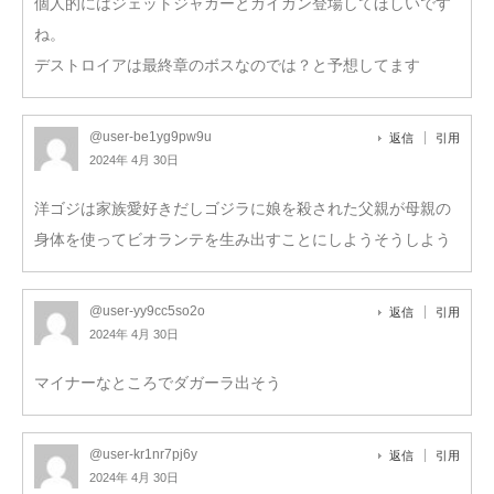
個人的にはジェットジャガーとガイガン登場してほしいです
ね。
デストロイアは最終章のボスなのでは？と予想してます
@user-be1yg9pw9u
返信
引用
2024年 4月 30日
洋ゴジは家族愛好きだしゴジラに娘を殺された父親が母親の
身体を使ってビオランテを生み出すことにしようそうしよう
@user-yy9cc5so2o
返信
引用
2024年 4月 30日
マイナーなところでダガーラ出そう
@user-kr1nr7pj6y
返信
引用
2024年 4月 30日