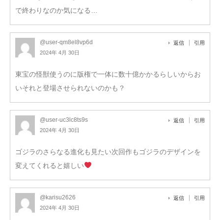
で終わりなのか気になる…
@user-qm8el8vp6d
返信
引用
2024年 4月 30日
東宝の怪獣使うのに版権で一体に数十億かかるらしいからお
いそれと登場させられないのかも？
@user-uc3lc8ts9s
返信
引用
2024年 4月 30日
ゴジラのさらなる進化も見たい次回作もゴジラのデザインを
変えてくれると嬉しい
@karisu2626
返信
引用
2024年 4月 30日