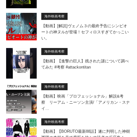
海外映画考察
【動画】[解説]ヴェノム３の最終予告にシンビオ
ートの神ヌルが登場！セフィロスすぎてかっこい
い。
海外映画考察
【動画】【進撃の巨人】残された謎について調べ
てみた #考察 #attackontitan
海外映画考察
【動画】映画「プロフェッショナル」解説&考
察 リーアム・ニーソン主演/「アメリカン・スナ
イ…
海外映画考察
【動画】【BORUTO最新88話】遂に判明した神樹