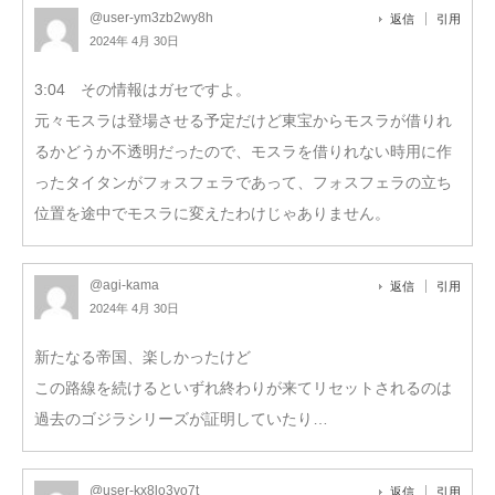
@user-ym3zb2wy8h
返信
引用
2024年 4月 30日
3:04 その情報はガセですよ。
元々モスラは登場させる予定だけど東宝からモスラが借りれ
るかどうか不透明だったので、モスラを借りれない時用に作
ったタイタンがフォスフェラであって、フォスフェラの立ち
位置を途中でモスラに変えたわけじゃありません。
@agi-kama
返信
引用
2024年 4月 30日
新たなる帝国、楽しかったけど
この路線を続けるといずれ終わりが来てリセットされるのは
過去のゴジラシリーズが証明していたり…
@user-kx8lo3yo7t
返信
引用