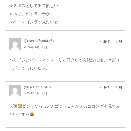
ラスボスとして出て欲しい
やっぱ、ビオランテか
スペースゴジラが見たいぜ
@user-iu7vm6rp5x
返信
引用
2024年 4月 30日
ハリゴジとパシフィック・リム好きだから絶対に無いけどコ
ラボしてほしいなぁ…
@user-br6fj3kr3x
返信
引用
2024年 4月 30日
人類
ゴジラならばメカゴジラ２とかメカニコングも見てみ
たいですっ