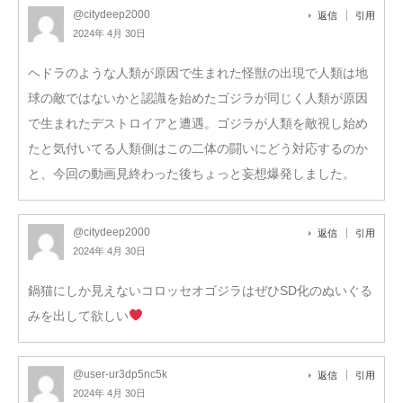
@citydeep2000
返信
引用
2024年 4月 30日
ヘドラのような人類が原因で生まれた怪獣の出現で人類は地
球の敵ではないかと認識を始めたゴジラが同じく人類が原因
で生まれたデストロイアと遭遇。ゴジラが人類を敵視し始め
たと気付いてる人類側はこの二体の闘いにどう対応するのか
と、今回の動画見終わった後ちょっと妄想爆発しました。
@citydeep2000
返信
引用
2024年 4月 30日
鍋猫にしか見えないコロッセオゴジラはぜひSD化のぬいぐる
みを出して欲しい
@user-ur3dp5nc5k
返信
引用
2024年 4月 30日