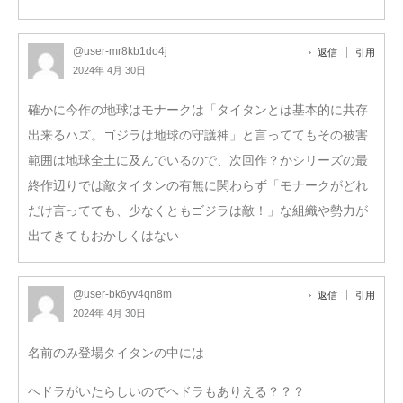
@user-mr8kb1do4j
返信
引用
2024年 4月 30日
確かに今作の地球はモナークは「タイタンとは基本的に共存
出来るハズ。ゴジラは地球の守護神」と言っててもその被害
範囲は地球全土に及んでいるので、次回作？かシリーズの最
終作辺りでは敵タイタンの有無に関わらず「モナークがどれ
だけ言ってても、少なくともゴジラは敵！」な組織や勢力が
出てきてもおかしくはない
@user-bk6yv4qn8m
返信
引用
2024年 4月 30日
名前のみ登場タイタンの中には
ヘドラがいたらしいのでヘドラもありえる？？？