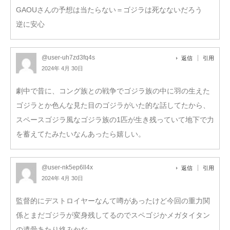
GAOUさんの予想は当たらない＝ゴジラは死なないだろう
逆に安心
@user-uh7zd3fq4s
返信
引用
2024年 4月 30日
劇中で昔に、コング族との戦争でゴジラ族の中に羽の生えた
ゴジラとか色んな見た目のゴジラがいた的な話してたから、
スペースゴジラ風なゴジラ族の1匹が生き残っていて地下で力
を蓄えてたみたいなんあったら嬉しい。
@user-nk5ep6ll4x
返信
引用
2024年 4月 30日
監督的にデストロイヤーなんて噂があったけど今回の重力関
係とまだゴジラが変身残してるのでスペゴジかメガタイタン
の遺骨あたり絡みかな