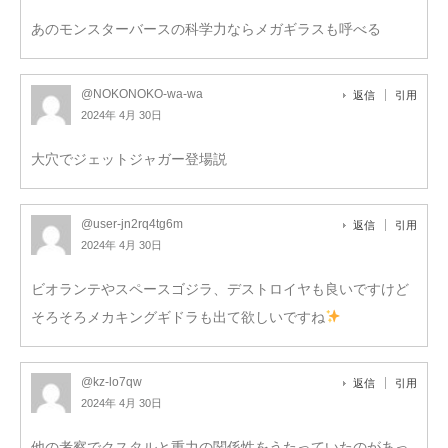
あのモンスターバースの科学力ならメガギラスも呼べる
@NOKONOKO-wa-wa
返信
引用
2024年 4月 30日
大穴でジェットジャガー登場説
@user-jn2rq4tg6m
返信
引用
2024年 4月 30日
ビオランテやスペースゴジラ、デストロイヤも良いですけど
そろそろメカキングギドラも出て欲しいですね
@kz-lo7qw
返信
引用
2024年 4月 30日
他の考察でクスタルと重力の関係性をうたっていたのがあっ