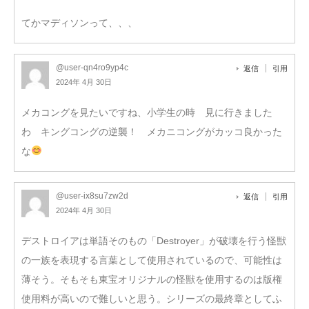
てかマディソンって、、、
@user-qn4ro9yp4c
返信
引用
2024年 4月 30日
メカコングを見たいですね、小学生の時 見に行きました
わ キングコングの逆襲！ メカニコングがカッコ良かった
な
@user-ix8su7zw2d
返信
引用
2024年 4月 30日
デストロイアは単語そのもの「Destroyer」が破壊を行う怪獣
の一族を表現する言葉として使用されているので、可能性は
薄そう。そもそも東宝オリジナルの怪獣を使用するのは版権
使用料が高いので難しいと思う。シリーズの最終章としてふ