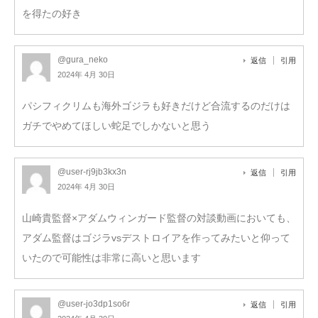
を得たの好き
@gura_neko
返信
引用
2024年 4月 30日
パシフィクリムも海外ゴジラも好きだけど合流するのだけは
ガチでやめてほしい蛇足でしかないと思う
@user-rj9jb3kx3n
返信
引用
2024年 4月 30日
山崎貴監督×アダムウィンガード監督の対談動画においても、
アダム監督はゴジラvsデストロイアを作ってみたいと仰って
いたので可能性は非常に高いと思います
@user-jo3dp1so6r
返信
引用