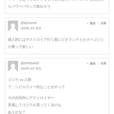
らパワーバランス取れそう
@agi-kama
返信
引用
2024年 4月 30日
個人的にはデストロイア行く前にビオランテとかスペゴジと
か擦って欲しい。
@johntaaneil
返信
引用
2024年 4月 30日
ゴジラ vs 人類
で、シビルウォー的なことをやって
その次回作にデストロイヤー
登場してゴジラが戻ってくるのも
ありかな？