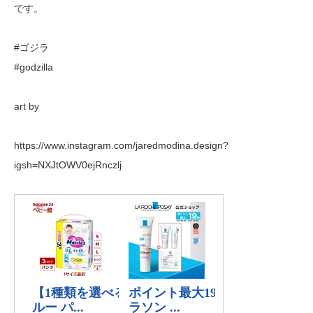
です。
#ゴジラ
#godzilla
art by
https://www.instagram.com/jaredmodina.design?
igsh=NXJtOWV0ejRnczlj