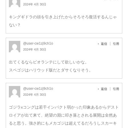
2024年 4月 30日
キングギドラの頭を引き上げたからそろそろ復活するんじゃ
ない？
@user-cw1zj9ch1o
返信
引用
2024年 4月 30日
出てくるならビオランテにして欲しいかな。
スペゴジはハリウッド版だとダサくなりそう。
@user-cw1zj9ch1o
返信
引用
2024年 4月 30日
ゴジラxコングは若干インパクト弱かった印象あるからデスト
ロイアが出て来て、絶望の淵に叩き落とされる展開は全然あ
ると思う。強さ的にもメカゴジは超えてるだろうしスカーキ