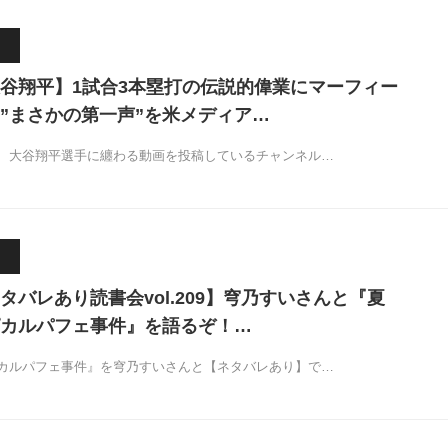
谷翔平】1試合3本塁打の伝説的偉業にマーフィー
”まさかの第一声”を米メディア…
、大谷翔平選手に纏わる動画を投稿しているチャンネル…
タバレあり読書会vol.209】穹乃すいさんと『夏
カルパフェ事件』を語るぞ！…
カルパフェ事件』を穹乃すいさんと【ネタバレあり】で…