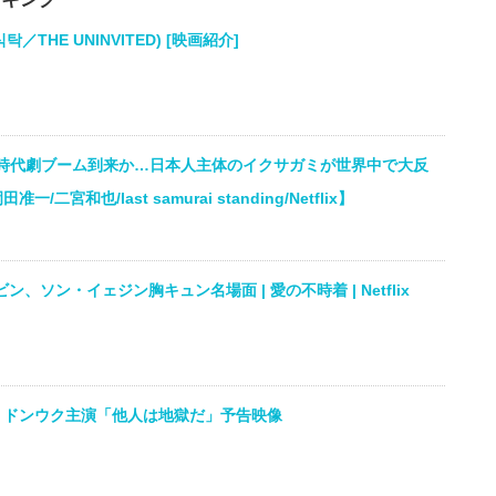
／THE UNINVITED) [映画紹介]
時代劇ブーム到来か…日本人主体のイクサガミが世界中で大反
二宮和也/last samurai standing/Netflix】
ン、ソン・イェジン胸キュン名場面 | 愛の不時着 | Netflix
・ドンウク主演「他人は地獄だ」予告映像