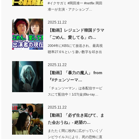
ル…
#イクサガミ #岡田准一 #netflix 岡田
准一が主演・アクションプ…
2025.11.22
【動画】レジェンド韓国ドラマ
「ごめん、愛してる」の…
2004年にKBSにて放送され、最高視
聴率27.6％という凄い数字を叩き出
し…
2025.11.22
【動画】「暴力の魔人」 from
『#チェンソーマ…
「チェンソーマン」は各配信サービ
スにて配信中！1/27(金)Blu-ray…
2025.11.22
【動画】「必ず生き延びて、ま
た会おうね」- 絶望の…
またたく間に校内に広がっていくゾ
ンビウイルスにより、死の恐怖に直