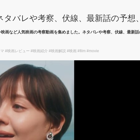
ネタバレや考察、伏線、最新話の予想
外映画など人気映画の考察動画を集めました。ネタバレや考察、伏線、最新話
映画レビュー #映画紹介 #映画解説 #映画 #film #movie