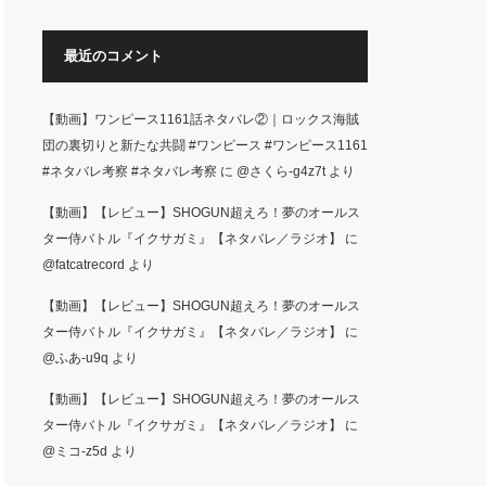
面した生徒た…
最近のコメント
【動画】ワンピース1161話ネタバレ②｜ロックス海賊
団の裏切りと新たな共闘 #ワンピース #ワンピース1161
#ネタバレ考察 #ネタバレ考察
に
@さくら-g4z7t
より
【動画】【レビュー】SHOGUN超えろ！夢のオールス
ター侍バトル『イクサガミ』【ネタバレ／ラジオ】
に
@fatcatrecord
より
【動画】【レビュー】SHOGUN超えろ！夢のオールス
ター侍バトル『イクサガミ』【ネタバレ／ラジオ】
に
@ふあ-u9q
より
【動画】【レビュー】SHOGUN超えろ！夢のオールス
ター侍バトル『イクサガミ』【ネタバレ／ラジオ】
に
@ミコ-z5d
より