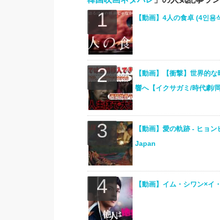
【動画】4人の食卓 (4인용식탁
【動画】【衝撃】世界的な
響へ【イクサガミ/時代劇/岡田准一/
【動画】愛の軌跡 ‐ ヒョンビ
Japan
【動画】イム・シワン×イ