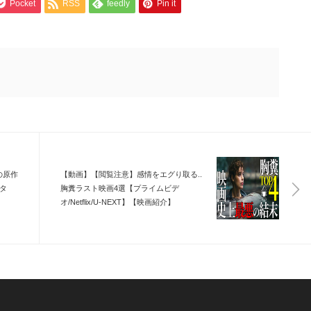
Pocket
RSS
feedly
Pin it
の原作
【動画】【閲覧注意】感情をエグり取る..
タ
胸糞ラスト映画4選【プライムビデ
オ/Netflix/U-NEXT】【映画紹介】