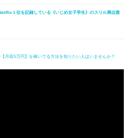
Netflix１位を記録している《いじめ女子学生》のスリル満点復
で【月収5万円】を稼いでる方法を知りたい人はいませんか？