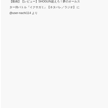
【動画】【レビュー】SHOGUN超えろ！夢のオールス
ター侍バトル『イクサガミ』【ネタバレ／ラジオ】
に
@user-nachi114
より