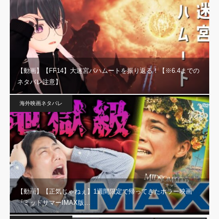
【動画】【FF14】大迷宮バハムートを振り返る！【※6.4までの
ネタバレ注意】
海外映画ネタバレ
【動画】【正気じゃねぇ】1週間限定で帰ってきたホラー映画
『ミッドサマーIMAX版…