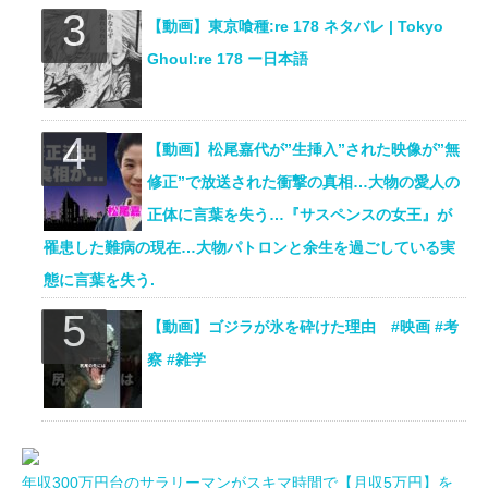
【動画】東京喰種:re 178 ネタバレ | Tokyo
Ghoul:re 178 ー日本語
【動画】松尾嘉代が”生挿入”された映像が”無
修正”で放送された衝撃の真相…大物の愛人の
正体に言葉を失う…『サスペンスの女王』が
罹患した難病の現在…大物パトロンと余生を過ごしている実
態に言葉を失う.
【動画】ゴジラが氷を砕けた理由 #映画 #考
察 #雑学
年収300万円台のサラリーマンがスキマ時間で【月収5万円】を