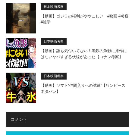
日本映画考察
【動画】ゴジラの権利がややこしい #映画 #考察
#雑学
日本映画考察
【動画】誰も気付いてない！黒鉄の魚影に原作に
はないヤバすぎる伏線があった【コナン考察】
日本映画考察
【動画】ヤマト“仲間入りへの試練”【ワンピース
ネタバレ】
コメント