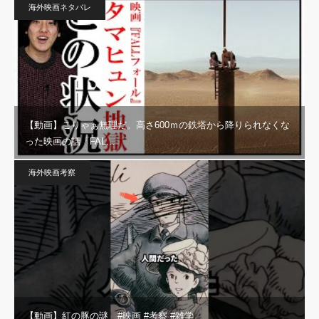
海外映画ネタバレ
【動画】こりゃぁ無理だ。高さ600ｍの鉄塔から降りられなくな
った映画の話「FAL…
海外映画考察
【動画】紅の豚の謎 #映画 #考察 #雑学