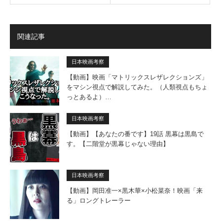
関連記事
日本映画考察
【動画】映画「マトリックスレザレクションズ」
をマシン視点で解説してみた。（人類視点もちょ
っとあるよ）…
日本映画考察
【動画】【あなたの番です】19話 黒幕は黒島で
す。【二階堂が黒幕じゃない理由】
日本映画考察
【動画】岡田准一×黒木華×小松菜奈！映画「来
る」ロングトレーラー