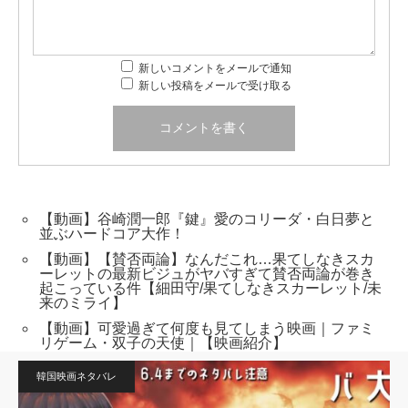
新しいコメントをメールで通知
新しい投稿をメールで受け取る
【動画】谷崎潤一郎『鍵』愛のコリーダ・白日夢と
並ぶハードコア大作！
【動画】【賛否両論】なんだこれ…果てしなきスカ
ーレットの最新ビジュがヤバすぎて賛否両論が巻き
起こっている件【細田守/果てしなきスカーレット/未
来のミライ】
【動画】可愛過ぎて何度も見てしまう映画｜ファミ
リゲーム・双子の天使｜【映画紹介】
韓国映画ネタバレ