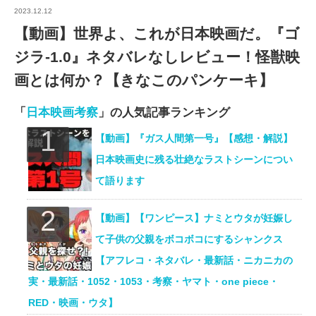
2023.12.12
【動画】世界よ、これが日本映画だ。『ゴ
ジラ-1.0』ネタバレなしレビュー！怪獣映
画とは何か？【きなこのパンケーキ】
「
日本映画考察
」の人気記事ランキング
【動画】『ガス人間第一号』【感想・解説】
日本映画史に残る壮絶なラストシーンについ
て語ります
【動画】【ワンピース】ナミとウタが妊娠し
て子供の父親をボコボコにするシャンクス
【アフレコ・ネタバレ・最新話・ニカニカの
実・最新話・1052・1053・考察・ヤマト・one piece・
RED・映画・ウタ】