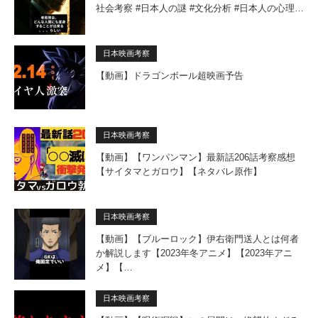
社会考察 #日本人の謎 #文化分析 #日本人の心理…
日本映画考察
【動画】ドラゴンボール超映画予告
日本映画考察
【動画】【ワンパンマン】最新話206話考察感想
【サイタマとガロウ】【ネタバレ原作】
日本映画考察
【動画】【ブルーロック】伊右衛門送人とは何者
か解説します【2023年冬アニメ】【2023年アニ
メ】【…
日本映画考察