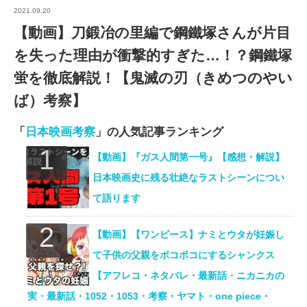
2021.09.20
【動画】刀鍛冶の里編で鋼鐵塚さんが片目
を失った理由が衝撃的すぎた…！？鋼鐵塚
蛍を徹底解説！【鬼滅の刃（きめつのやい
ば）考察】
「
日本映画考察
」の人気記事ランキング
【動画】『ガス人間第一号』【感想・解説】
日本映画史に残る壮絶なラストシーンについ
て語ります
【動画】【ワンピース】ナミとウタが妊娠し
て子供の父親をボコボコにするシャンクス
【アフレコ・ネタバレ・最新話・ニカニカの
実・最新話・1052・1053・考察・ヤマト・one piece・