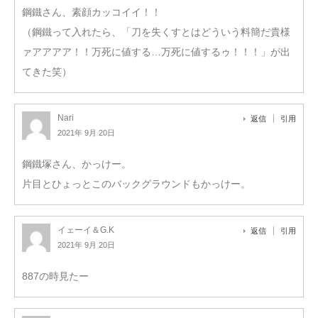
鋼鐵さん、素顔カッコイイ！！
（鋼鐵って入れたら、「刀を失くすとはどういう料簡だ貴様
ァアアアア！！万死に値する…万死に値するゥ！！！」が出
てきた笑）
Nari
返信
引用
2021年 9月 20日
鋼鐵塚さん、かっけー。
片目とひょっとこのバックグラウンドもかっけー。
イェーイ＆G.K
返信
引用
2021年 9月 20日
887の時見たー