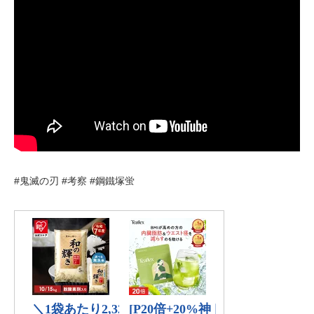
#鬼滅の刃 #考察 #鋼鐵塚蛍