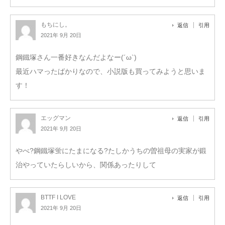
もちにし。
返信
引用
2021年 9月 20日
鋼鐵塚さん一番好きなんだよなー(´ω`)
最近ハマったばかりなので、小説版も買ってみようと思いま
す！
エッグマン
返信
引用
2021年 9月 20日
やべ?鋼鐵塚蛍にたまになる?たしかうちの曽祖母の実家が鍛
治やっていたらしいから、関係あったりして
BTTF I LOVE
返信
引用
2021年 9月 20日