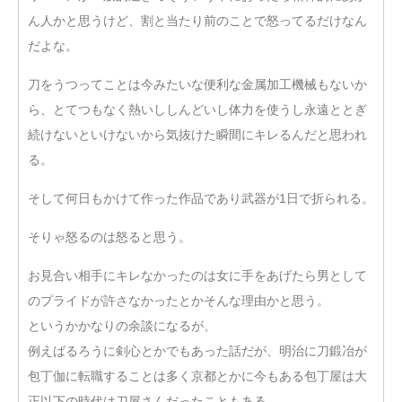
ん人かと思うけど、割と当たり前のことで怒ってるだけなん
だよな。
刀をうつってことは今みたいな便利な金属加工機械もないか
ら、とてつもなく熱いししんどいし体力を使うし永遠ととぎ
続けないといけないから気抜けた瞬間にキレるんだと思われ
る。
そして何日もかけて作った作品であり武器が1日で折られる。
そりゃ怒るのは怒ると思う。
お見合い相手にキレなかったのは女に手をあげたら男として
のプライドが許さなかったとかそんな理由かと思う。
というかかなりの余談になるが、
例えばるろうに剣心とかでもあった話だが、明治に刀鍛冶が
包丁伽に転職することは多く京都とかに今もある包丁屋は大
正以下の時代は刀屋さんだったこともある。