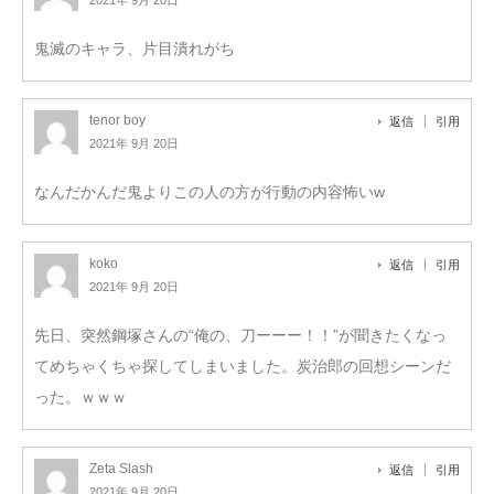
鬼滅のキャラ、片目潰れがち
tenor boy
返信
引用
2021年 9月 20日
なんだかんだ鬼よりこの人の方が行動の内容怖いw
koko
返信
引用
2021年 9月 20日
先日、突然鋼塚さんの“俺の、刀ーーー！！”が聞きたくなっ
てめちゃくちゃ探してしまいました。炭治郎の回想シーンだ
った。ｗｗｗ
Zeta Slash
返信
引用
2021年 9月 20日