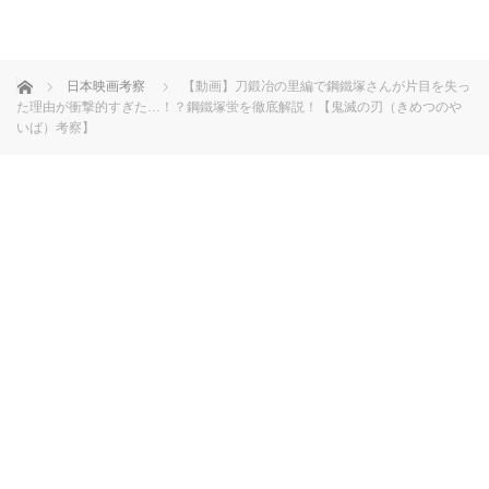
ホーム
日本映画考察
【動画】刀鍛冶の里編で鋼鐵塚さんが片目を失っ
た理由が衝撃的すぎた…！？鋼鐵塚蛍を徹底解説！【鬼滅の刃（きめつのや
いば）考察】