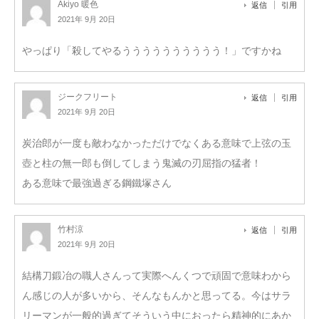
Akiyo 暖色
返信
引用
2021年 9月 20日
やっぱり「殺してやるうううううううううう！」ですかね
ジークフリート
返信
引用
2021年 9月 20日
炭治郎が一度も敵わなかっただけでなくある意味で上弦の玉
壺と柱の無一郎も倒してしまう鬼滅の刃屈指の猛者！
ある意味で最強過ぎる鋼鐵塚さん
竹村涼
返信
引用
2021年 9月 20日
結構刀鍛冶の職人さんって実際へんくつで頑固で意味わから
ん感じの人が多いから、そんなもんかと思ってる。今はサラ
リーマンが一般的過ぎてそういう中におったら精神的にあか