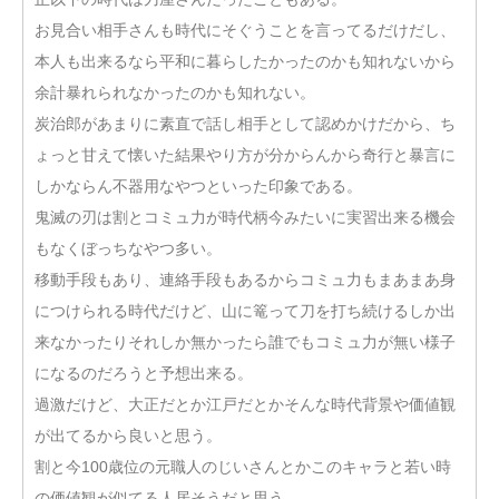
お見合い相手さんも時代にそぐうことを言ってるだけだし、
本人も出来るなら平和に暮らしたかったのかも知れないから
余計暴れられなかったのかも知れない。
炭治郎があまりに素直で話し相手として認めかけだから、ち
ょっと甘えて懐いた結果やり方が分からんから奇行と暴言に
しかならん不器用なやつといった印象である。
鬼滅の刃は割とコミュ力が時代柄今みたいに実習出来る機会
もなくぼっちなやつ多い。
移動手段もあり、連絡手段もあるからコミュ力もまあまあ身
につけられる時代だけど、山に篭って刀を打ち続けるしか出
来なかったりそれしか無かったら誰でもコミュ力が無い様子
になるのだろうと予想出来る。
過激だけど、大正だとか江戸だとかそんな時代背景や価値観
が出てるから良いと思う。
割と今100歳位の元職人のじいさんとかこのキャラと若い時
の価値観が似てる人居そうだと思う。