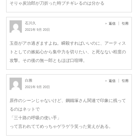
そりゃ炭治郎が刀折った時ブチギレるのは分かる
石川久
返信
引用
2021年 9月 20日
玉壺がアホ過ぎますよね。瞬殺すればいいのに、アーティス
トとしての嫉妬心から集中力を切りたい、と死なない程度の
攻撃。その後の無一郎ともほぼ口喧嘩。
白雅
返信
引用
2021年 9月 20日
原作のシーンじゃないけど、鋼鐵塚さん関連で印象に残って
るのはネットで
「三十路の呼吸の使い手」
って言われててめっちゃゲラゲラ笑った覚えがある。