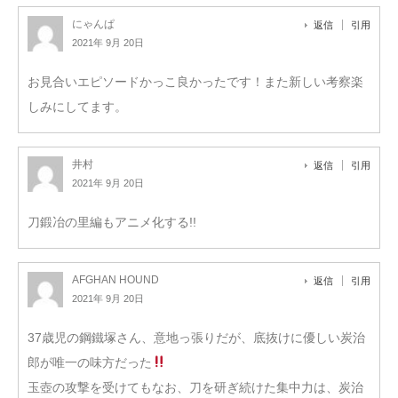
にゃんぱ
返信
引用
2021年 9月 20日
お見合いエピソードかっこ良かったです！また新しい考察楽
しみにしてます。
井村
返信
引用
2021年 9月 20日
刀鍛冶の里編もアニメ化する!!
AFGHAN HOUND
返信
引用
2021年 9月 20日
37歳児の鋼鐵塚さん、意地っ張りだが、底抜けに優しい炭治
郎が唯一の味方だった
玉壺の攻撃を受けてもなお、刀を研ぎ続けた集中力は、炭治