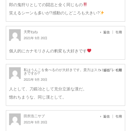
郎の鬼狩りとしての闘志と全く同じもの
笑えるシーンも多いが?感動のしどころも大きい?
天野ねね
返信
引用
2021年 9月 20日
個人的にカナモリさんの豹変も大好きです
私はうんこを食べるのが大好きです。貴方はスカトロプレイ好
返信
引用
きですか?
2021年 9月 20日
人として、刀鍛冶として充分立派な漢だ。
惚れちまうな、同じ漢として。
田所浩二サブ
返信
引用
2021年 9月 20日