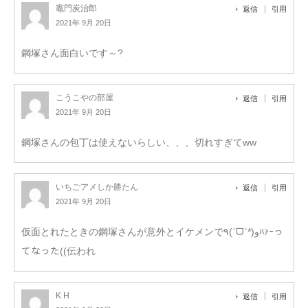
竈門炭治郎
返信
引用
2021年 9月 20日
鋼塚さん面白いです～?
こうこやの部屋
返信
引用
2021年 9月 20日
鋼塚さんの包丁は使えないらしい、、、切れすぎてww
いちごアメしか勝たん
返信
引用
2021年 9月 20日
仮面とれたときの鋼塚さんが意外とイケメンで٩(ˊᗜˋ*)وﾊｧｰっ
てなった((伝われ
K H
返信
引用