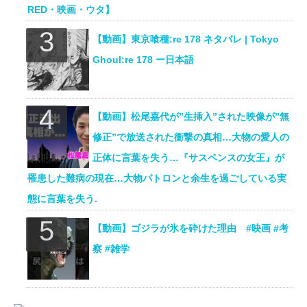
RED・映画・ウタ】
【動画】東京喰種:re 178 ネタバレ | Tokyo
Ghoul:re 178 ー日本語
【動画】松尾嘉代が”生挿入”された映像が”無
修正”で放送された衝撃の真相…大物の愛人の
正体に言葉を失う…『サスペンスの女王』が
罹患した難病の現在…大物パトロンと余生を過ごしている実
態に言葉を失う.
【動画】ゴジラが氷を砕けた理由 #映画 #考
察 #雑学