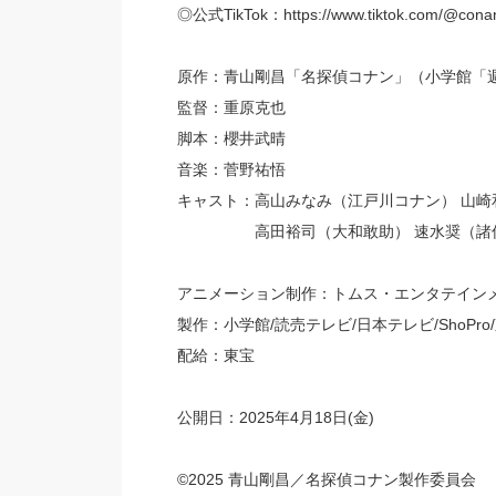
◎公式TikTok：https://www.tiktok.com/@conan_
原作：青山剛昌「名探偵コナン」（小学館「
監督：重原克也
脚本：櫻井武晴
音楽：菅野祐悟
キャスト：高山みなみ（江戸川コナン） 山崎
高田裕司（大和敢助） 速水奨（諸伏高
アニメーション制作：トムス・エンタテイン
製作：小学館/読売テレビ/日本テレビ/ShoPr
配給：東宝
公開日：2025年4月18日(金)
©2025 青山剛昌／名探偵コナン製作委員会