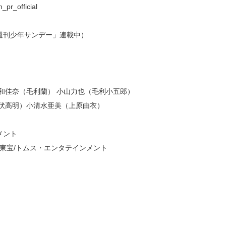
pr_official
週刊少年サンデー」連載中）
和佳奈（毛利蘭） 小山力也（毛利小五郎）
明）小清水亜美（上原由衣）
メント
o/東宝/トムス・エンタテインメント