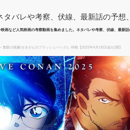
ネタバレや考察、伏線、最新話の予想
外映画など人気映画の考察動画を集めました。ネタバレや考察、伏線、最新話
隻眼の残像(せきがんのフラッシュバック)』特報【2025年4月18日(金)公開】