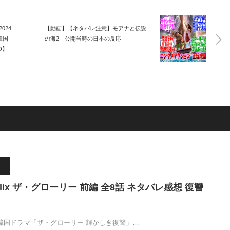
024
【動画】【ネタバレ注意】モアナと伝説
韓国
の海2 公開当時の日本の反応
】
flix ザ・グローリー 前編 全8話 ネタバレ感想 復讐
信中の韓国ドラマ「ザ・グローリー 輝かしき復讐」…