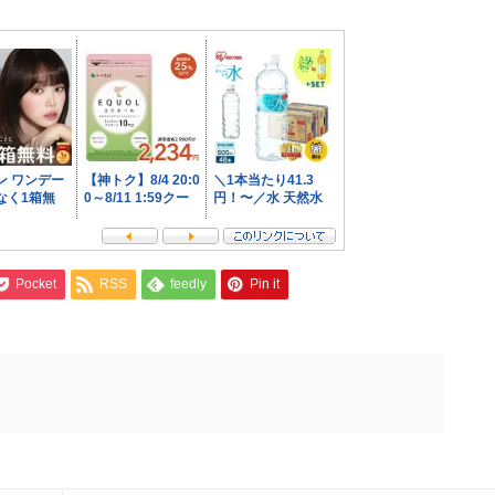
Pocket
RSS
feedly
Pin it