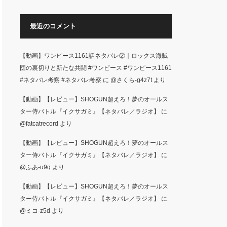
面した生徒た…
最近のコメント
【動画】ワンピース1161話ネタバレ②｜ロックス海賊
団の裏切りと新たな共闘 #ワンピース #ワンピース1161
#ネタバレ考察 #ネタバレ考察
に
@さくら-g4z7t
より
【動画】【レビュー】SHOGUN超えろ！夢のオールス
ター侍バトル『イクサガミ』【ネタバレ／ラジオ】
に
@fatcatrecord
より
【動画】【レビュー】SHOGUN超えろ！夢のオールス
ター侍バトル『イクサガミ』【ネタバレ／ラジオ】
に
@ふあ-u9q
より
【動画】【レビュー】SHOGUN超えろ！夢のオールス
ター侍バトル『イクサガミ』【ネタバレ／ラジオ】
に
@ミコ-z5d
より