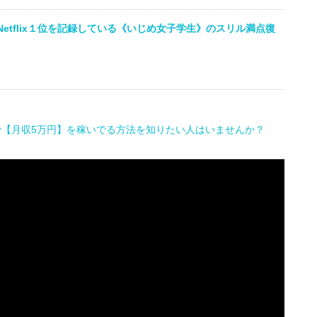
Netflix１位を記録している《いじめ女子学生》のスリル満点復
で【月収5万円】を稼いでる方法を知りたい人はいませんか？