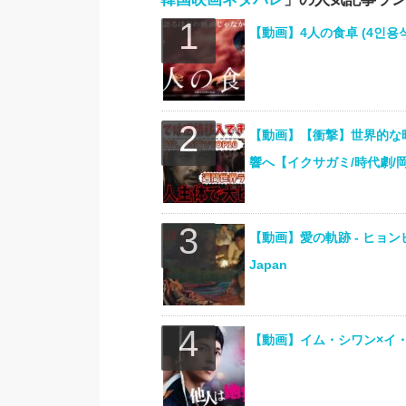
【動画】4人の食卓 (4인용식탁
【動画】【衝撃】世界的な
響へ【イクサガミ/時代劇/岡田准一/
【動画】愛の軌跡 ‐ ヒョンビ
Japan
【動画】イム・シワン×イ