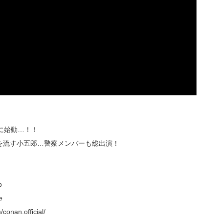
に始動…！！
を流す小五郎…警察メンバーも総出演！
p
e
onan.official/