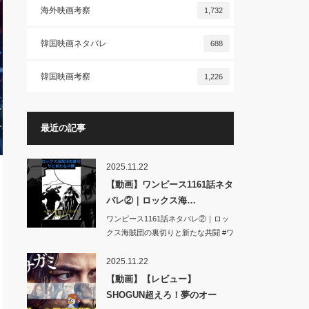
海外映画考察
1,732
韓国映画ネタバレ
688
韓国映画考察
1,226
最近の記事
2025.11.22
【動画】ワンピース1161話ネタ
バレ②｜ロックス海…
ワンピース1161話ネタバレ②｜ロッ
クス海賊団の裏切りと新たな共闘 #ワ
ンピ…
2025.11.22
【動画】【レビュー】
SHOGUN超えろ！夢のオー