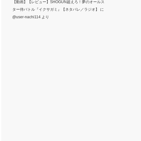
【動画】【レビュー】SHOGUN超えろ！夢のオールス
ター侍バトル『イクサガミ』【ネタバレ／ラジオ】
に
@user-nachi114
より