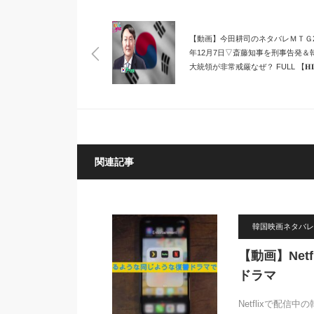
【動画】今田耕司のネタバレＭＴＧ2
年12月7日▽斎藤知事を刑事告発＆
大統領が非常戒厳なぜ？ FULL 【𝐇
関連記事
韓国映画ネタバレ
【動画】Net
ドラマ
Netflixで配