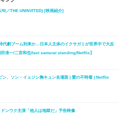
／THE UNINVITED) [映画紹介]
時代劇ブーム到来か…日本人主体のイクサガミが世界中で大反
二宮和也/last samurai standing/Netflix】
ン、ソン・イェジン胸キュン名場面 | 愛の不時着 | Netflix
・ドンウク主演「他人は地獄だ」予告映像