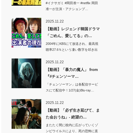
ル…
#イクサガミ #岡田准一 #netflix 岡田
准一が主演・アクションプ…
2025.11.22
【動画】レジェンド韓国ドラマ
「ごめん、愛してる」の…
2004年にKBSにて放送され、最高視
聴率27.6％という凄い数字を叩き出
し…
2025.11.22
【動画】「暴力の魔人」 from
『#チェンソーマ…
「チェンソーマン」は各配信サービ
スにて配信中！1/27(金)Blu-ray…
2025.11.22
【動画】「必ず生き延びて、ま
た会おうね」- 絶望の…
またたく間に校内に広がっていくゾ
ンビウイルスにより、死の恐怖に直