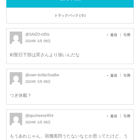
トラックバック ( 0 )
@SAIZO-rd5lz
返信
引用
2024年 3月 09日
剣聖日下部は冥さんより強いんだな
@user-bo6jo3uq8w
返信
引用
2024年 3月 09日
つぎ休載？
@igucheese954
返信
引用
2024年 3月 09日
もうあれじゃん、宿儺黒閃うたないなとか思ってたけど、う