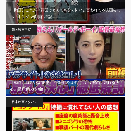
【動画】これが今韓国でとんでもなく怖いと言われてる映画らし
い「トンソン荘事件の記…
韓国映画考察
【動画】出会いは“刑事と容疑者”のはずだった…映画「別れる決
心」徹底解説(前編)…
日本映画ネタバレ