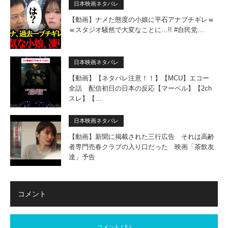
日本映画ネタバレ
【動画】ナメた態度の小娘に平石アナブチギレｗ
ｗスタジオ騒然で大変なことに…!! #自民党…
日本映画ネタバレ
【動画】【ネタバレ注意！！】【MCU】エコー
全話 配信初日の日本の反応【マーベル】【2ch
スレ】【…
日本映画ネタバレ
【動画】新聞に掲載された三行広告 それは高齢
者専門売春クラブの入り口だった 映画「茶飲友
達」予告
コメント
コメント ( 5 )