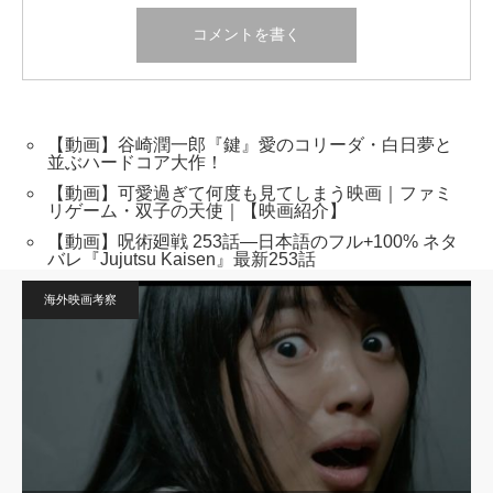
【動画】谷崎潤一郎『鍵』愛のコリーダ・白日夢と
並ぶハードコア大作！
【動画】可愛過ぎて何度も見てしまう映画｜ファミ
リゲーム・双子の天使｜【映画紹介】
【動画】呪術廻戦 253話―日本語のフル+100% ネタ
バレ『Jujutsu Kaisen』最新253話
海外映画考察