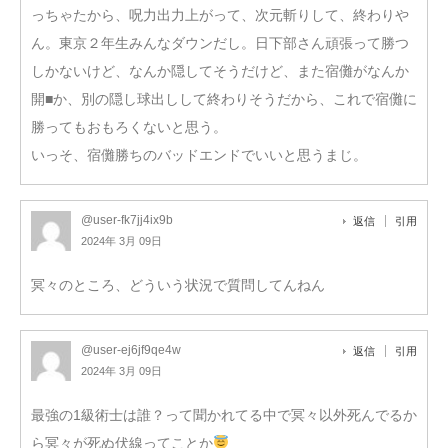
っちゃたから、呪力出力上がって、次元斬りして、終わりや
ん。東京２年生みんなダウンだし。日下部さん頑張って勝つ
しかないけど、なんか隠してそうだけど、また宿儺がなんか
開■か、別の隠し球出しして終わりそうだから、これで宿儺に
勝ってもおもろくないと思う。
いっそ、宿儺勝ちのバッドエンドでいいと思うまじ。
@user-fk7jj4ix9b
返信
引用
2024年 3月 09日
冥々のところ、どういう状況で質問してんねん
@user-ej6jf9qe4w
返信
引用
2024年 3月 09日
最強の1級術士は誰？って聞かれてる中で冥々以外死んでるか
ら冥々が死ぬ伏線ってことか