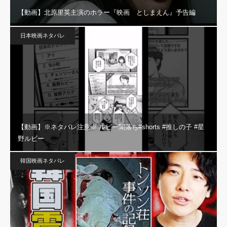
【動画】北原里英主演のホラー『映画 としまえん』予告編
日本映画ネタバレ
【動画】※ネタバレ注意※ ルビー闇落ち#shorts #推しの子 #星
野ルビー
韓国映画ネタバレ