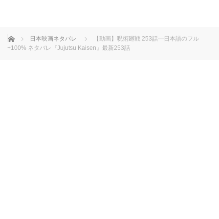
ホーム
日本映画ネタバレ
【動画】呪術廻戦 253話―日本語のフル
+100% ネタバレ『Jujutsu Kaisen』最新253話