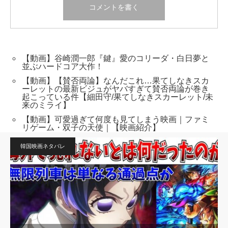
【動画】谷崎潤一郎『鍵』愛のコリーダ・白日夢と
並ぶハードコア大作！
【動画】【賛否両論】なんだこれ…果てしなきスカ
ーレットの最新ビジュがヤバすぎて賛否両論が巻き
起こっている件【細田守/果てしなきスカーレット/未
来のミライ】
【動画】可愛過ぎて何度も見てしまう映画｜ファミ
リゲーム・双子の天使｜【映画紹介】
韓国映画ネタバレ