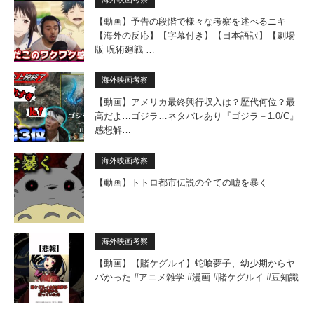
【動画】予告の段階で様々な考察を述べるニキ
【海外の反応】【字幕付き】【日本語訳】【劇場
版 呪術廻戦 …
海外映画考察
【動画】アメリカ最終興行収入は？歴代何位？最
高だよ…ゴジラ…ネタバレあり『ゴジラ－1.0/C』
感想解…
海外映画考察
【動画】トトロ都市伝説の全ての嘘を暴く
海外映画考察
【動画】【賭ケグルイ】蛇喰夢子、幼少期からヤ
バかった #アニメ雑学 #漫画 #賭ケグルイ #豆知識