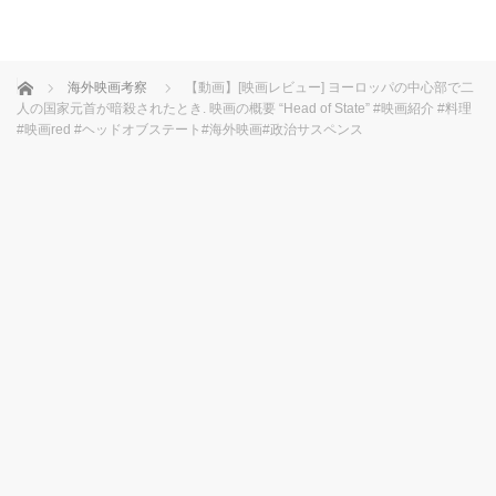
ホーム
海外映画考察
【動画】[映画レビュー] ヨーロッパの中心部で二
人の国家元首が暗殺されたとき. 映画の概要 “Head of State” #映画紹介 #料理
#映画red #ヘッドオブステート#海外映画#政治サスペンス