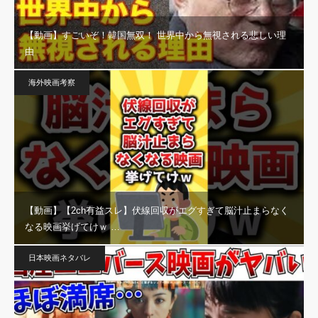
【動画】すごいぞ！韓国無双！ 世界中から無視される悲しい理
由
海外映画考察
【動画】【2ch有益スレ】伏線回収がエグすぎて脳汁止まらなく
なる映画挙げてけｗ …
日本映画ネタバレ