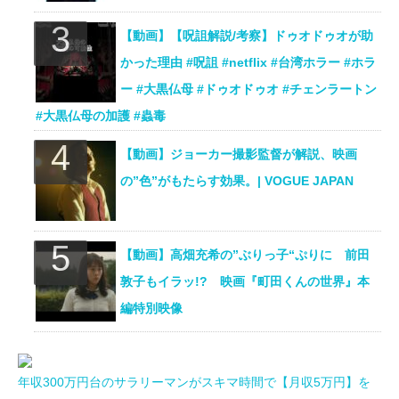
【動画】【呪詛解説/考察】ドゥオドゥオが助
かった理由 #呪詛 #netflix #台湾ホラー #ホラ
ー #大黒仏母 #ドゥオドゥオ #チェンラートン
#大黒仏母の加護 #蟲毒
【動画】ジョーカー撮影監督が解説、映画
の”色”がもたらす効果。| VOGUE JAPAN
【動画】高畑充希の”ぶりっ子“ぷりに 前田
敦子もイラッ!? 映画『町田くんの世界』本
編特別映像
年収300万円台のサラリーマンがスキマ時間で【月収5万円】を