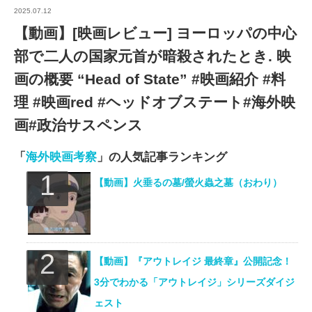
2025.07.12
【動画】[映画レビュー] ヨーロッパの中心
部で二人の国家元首が暗殺されたとき. 映
画の概要 “Head of State” #映画紹介 #料
理 #映画red #ヘッドオブステート#海外映
画#政治サスペンス
「
海外映画考察
」の人気記事ランキング
【動画】火垂るの墓/螢火蟲之墓（おわり）
【動画】『アウトレイジ 最終章』公開記念！
3分でわかる「アウトレイジ」シリーズダイジ
ェスト