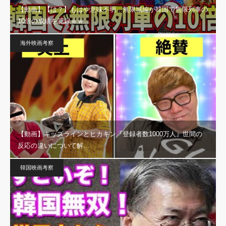
【動画】【は？】もはや意味不明…無限城編が韓国で無限列車の
10倍の成績を記録ｗｗ…
海外映画考察
【動画】キッズラインとヒカキン『登録者数1000万人』世間の
反応の違いについて解…
韓国映画考察