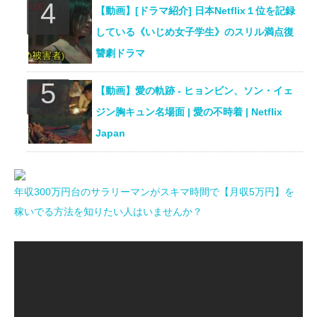
【動画】[ドラマ紹介] 日本Netflix１位を記録
している《いじめ女子学生》のスリル満点復
讐劇ドラマ
【動画】愛の軌跡 ‐ ヒョンビン、ソン・イェ
ジン胸キュン名場面 | 愛の不時着 | Netflix
Japan
年収300万円台のサラリーマンがスキマ時間で【月収5万円】を
稼いでる方法を知りたい人はいませんか？