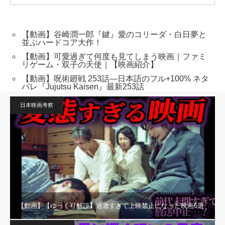
【動画】谷崎潤一郎『鍵』愛のコリーダ・白日夢と
並ぶハードコア大作！
【動画】可愛過ぎて何度も見てしまう映画｜ファミ
リゲーム・双子の天使｜【映画紹介】
【動画】呪術廻戦 253話―日本語のフル+100% ネタ
バレ『Jujutsu Kaisen』最新253話
日本映画考察
【動画】【ゆっくり解説】過激すぎて上映禁止になった映画6選