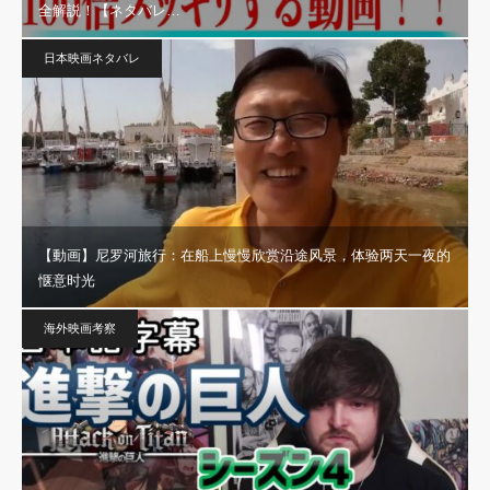
全解説！【ネタバレ…
日本映画ネタバレ
【動画】尼罗河旅行：在船上慢慢欣赏沿途风景，体验两天一夜的
惬意时光
海外映画考察