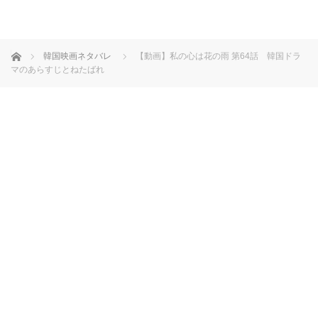
ホーム
韓国映画ネタバレ
【動画】私の心は花の雨 第64話 韓国ドラ
マのあらすじとねたばれ