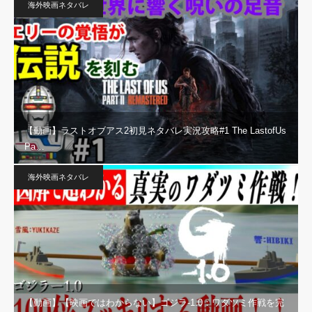
海外映画ネタバレ
【動画】ラストオブアス2初見ネタバレ実況攻略#1 The LastofUs
Pa…
海外映画ネタバレ
【動画】【映画ではわからない】ゴジラ-1.0：ワダツミ作戦を完