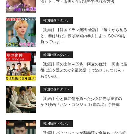
流）ドラマ・映画が全部無料で見れる方法
韓国映画ネタバレ
【動画】【韓国ドラマ無料 全話】「遠くから見る
と、春は緑だ」彼は家庭内暴力によって心の傷を
負っていま…
韓国映画ネタバレ
【動画】華の出陣～麗将・阿麦の仇討 阿麦は最
後に誰を選ぶのか? 最終話（はなのしゅつじん・
あまいの…
韓国映画ネタバレ
【動画】心と体に傷を負った少女に光は差すの
か？映画『ハン・ゴンジュ 17歳の涙』予告編
韓国映画ネタバレ
【動画】パクソジュンが梨泰院で金持ちになる超