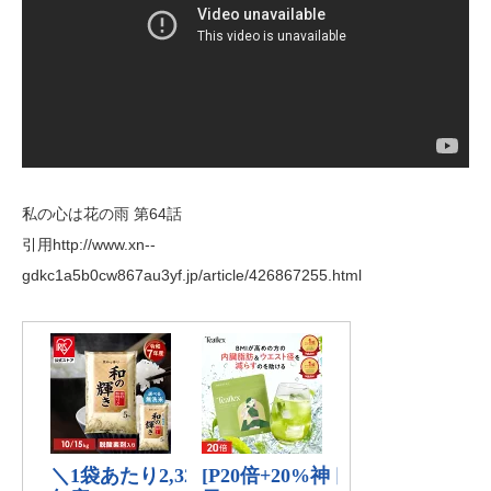
私の心は花の雨 第64話
引用http://www.xn--
gdkc1a5b0cw867au3yf.jp/article/426867255.html