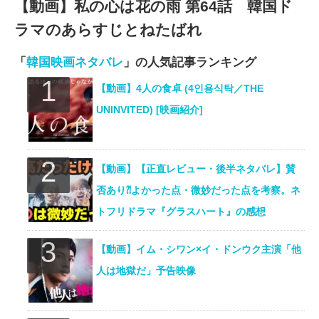
【動画】私の心は花の雨 第64話 韓国ド
ラマのあらすじとねたばれ
「
韓国映画ネタバレ
」の人気記事ランキング
【動画】4人の食卓 (4인용식탁／THE
UNINVITED) [映画紹介]
【動画】【正直レビュー・後半ネタバレ】賛
否あり⁈よかった点・微妙だった点を考察。ネ
トフリドラマ『グラスハート』の感想
【動画】イム・シワン×イ・ドンウク主演「他
人は地獄だ」予告映像