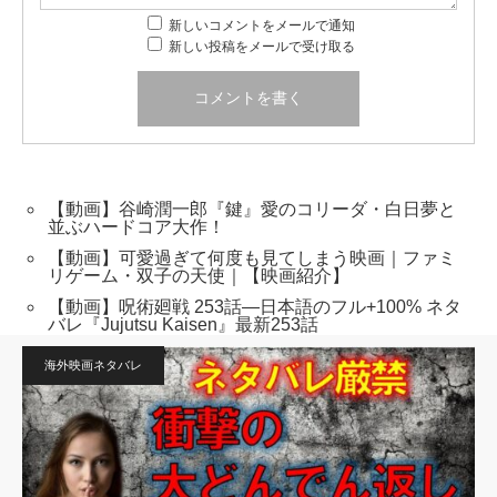
新しいコメントをメールで通知
新しい投稿をメールで受け取る
【動画】谷崎潤一郎『鍵』愛のコリーダ・白日夢と
並ぶハードコア大作！
【動画】可愛過ぎて何度も見てしまう映画｜ファミ
リゲーム・双子の天使｜【映画紹介】
【動画】呪術廻戦 253話―日本語のフル+100% ネタ
バレ『Jujutsu Kaisen』最新253話
海外映画ネタバレ