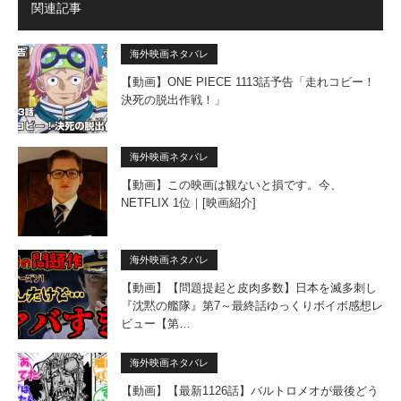
関連記事
海外映画ネタバレ
【動画】ONE PIECE 1113話予告「走れコビー！
決死の脱出作戦！」
海外映画ネタバレ
【動画】この映画は観ないと損です。今、
NETFLIX 1位｜[映画紹介]
海外映画ネタバレ
【動画】【問題提起と皮肉多数】日本を滅多刺し
『沈黙の艦隊』第7～最終話ゆっくりボイボ感想レ
ビュー【第…
海外映画ネタバレ
【動画】【最新1126話】バルトロメオが最後どう