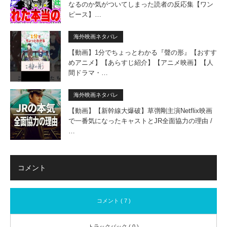
なるのか気がついてしまった読者の反応集【ワン
ピース】…
海外映画ネタバレ
【動画】1分でちょっとわかる『聲の形』【おすす
めアニメ】【あらすじ紹介】【アニメ映画】【人
間ドラマ・…
海外映画ネタバレ
【動画】【新幹線大爆破】草彅剛主演Netflix映画
で一番気になったキャストとJR全面協力の理由 /
…
コメント
コメント ( 7 )
トラックバック ( 0 )