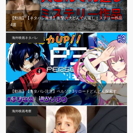
【動画】【ネタバレ厳禁】衝撃の大どんでん返しミステリー作品
4選
海外映画ネタバレ
【動画】【ネタバレ注意】ペルソナ3リロードどんどん探索す
る！ #コソぷり【新人V…
海外映画考察