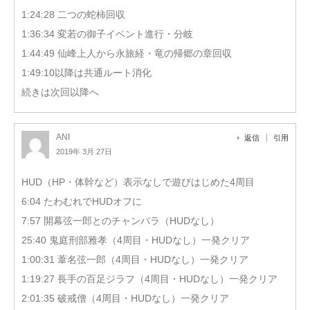
1:24:28 二つの蛇柿回収
1:36:34 変若の御子イベント進行・分岐
1:44:49 仙峰上人から永旅経・竜の帰郷の章回収
1:49:10以降は共通ルート消化
続きは次回以降へ
ANI
返信
引用
2019年 3月 27日
HUD（HP・体幹など）表示なしで遊びはじめた4周目
6:04 たわむれでHUDオフに
7:57 開幕弦一郎とのチャンバラ（HUDなし）
25:40 鬼庭刑部雅孝（4周目・HUDなし）一発クリア
1:00:31 葦名弦一郎（4周目・HUDなし）一発クリア
1:19:27 長手の百足ジラフ（4周目・HUDなし）一発クリア
2:01:35 破戒僧（4周目・HUDなし）一発クリア