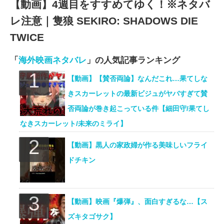
【動画】4週目をすすめてゆく！※ネタバ
レ注意｜隻狼 SEKIRO: SHADOWS DIE
TWICE
「
海外映画ネタバレ
」の人気記事ランキング
【動画】【賛否両論】なんだこれ…果てしな
きスカーレットの最新ビジュがヤバすぎて賛
否両論が巻き起こっている件【細田守/果てし
なきスカーレット/未来のミライ】
【動画】黒人の家政婦が作る美味しいフライ
ドチキン
【動画】映画『爆弾』、面白すぎるな…【ス
ズキタゴサク】