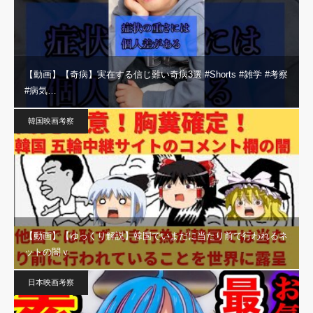
【動画】【奇病】実在する信じ難い奇病3選 #Shorts #雑学 #考察
#病気…
韓国映画考察
【動画】【ゆっくり解説】韓国でいまだに当たり前で行われるネ
ットの闇ｖ
日本映画考察