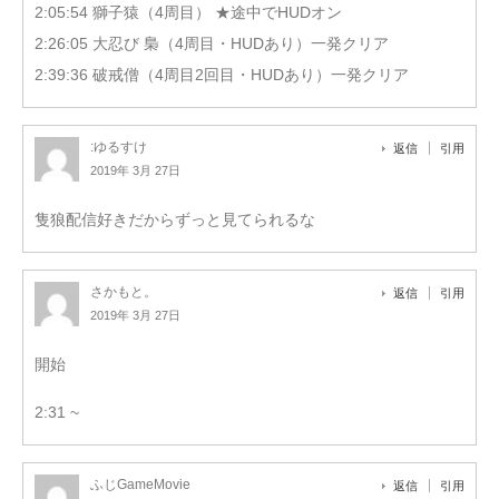
2:05:54 獅子猿（4周目） ★途中でHUDオン
2:26:05 大忍び 梟（4周目・HUDあり）一発クリア
2:39:36 破戒僧（4周目2回目・HUDあり）一発クリア
:ゆるすけ
返信
引用
2019年 3月 27日
隻狼配信好きだからずっと見てられるな
さかもと。
返信
引用
2019年 3月 27日
開始
2:31 ~
ふじGameMovie
返信
引用