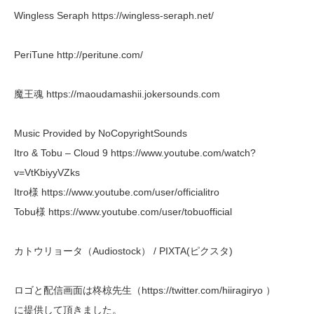
Wingless Seraph https://wingless-seraph.net/
PeriTune http://peritune.com/
魔王魂 https://maoudamashii.jokersounds.com
Music Provided by NoCopyrightSounds
Itro & Tobu – Cloud 9 https://www.youtube.com/watch?
v=VtKbiyyVZks
Itro様 https://www.youtube.com/user/officialitro
Tobu様 https://www.youtube.com/user/tobuofficial
カトウリョータ（Audiostock） / PIXTA(ピクスタ)
ロゴと配信画面は柊椋先生（https://twitter.com/hiiragiryo ）
に提供して頂きました。