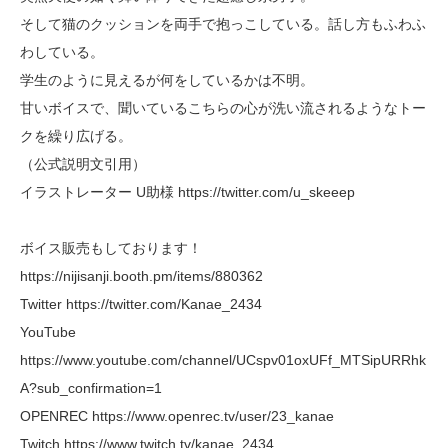
そして猫のクッションを両手で抱っこしている。話し方もふわふ
わしている。
学生のように見えるが何をしているかは不明。
甘いボイスで、聞いているこちらの心が洗い流されるようなトー
クを繰り広げる。
（公式説明文引用）
イラストレーター U助様 https://twitter.com/u_skeeep
ボイス販売もしております！
https://nijisanji.booth.pm/items/880362
Twitter https://twitter.com/Kanae_2434
YouTube
https://www.youtube.com/channel/UCspv01oxUFf_MTSipURRhk
A?sub_confirmation=1
OPENREC https://www.openrec.tv/user/23_kanae
Twitch https://www.twitch.tv/kanae_2434