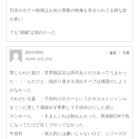
日本のホラー映画はお化け屋敷の映像を見せられてる様な奴
が多い
でも”残穢”は面白かった
@DDS666
返信
引用
2024年 10月 27日
禁じられた遊び：世界観設定は原作ありだけあってうまかっ
た・・・んだけど、端折り過ぎ＆演出チープは擁護のしよう
がなかった…
それがいる森 ：子供向けホラーというかオカルトジャンル
をごった煮して濃縮せず希釈して子供向けにした感じ
マンホール ：すまんこれは観れんかった。映画館CMで気
になってたけど近くでやってなかった…
牛首村 ：個人的には嫌いじゃないけど、シリーズが