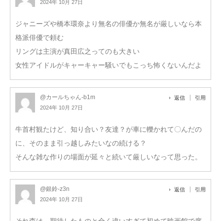
2024年 10月 27日
ジャニーズや橋本環奈より無名の俳優か無名が厳しいなら本
格派俳優で頼む
リングは主演が真田広之ってのも大きい
女性アイドルがキャーキャー騒いでもこっち怖くないんだよ
@カールちゃん-b1m
返信
引用
2024年 10月 27日
牛首村観たけど、知り合い？友達？が車に轢かれて〇んだの
に、そのまま引っ越しみたいなの続ける？
そんな雑な作りの場面が延々と続いて厳しいなって思った。
@銀鈴-z3n
返信
引用
2024年 10月 27日
それ森は、期待したものと全く違いすぎて初めて映画館で席