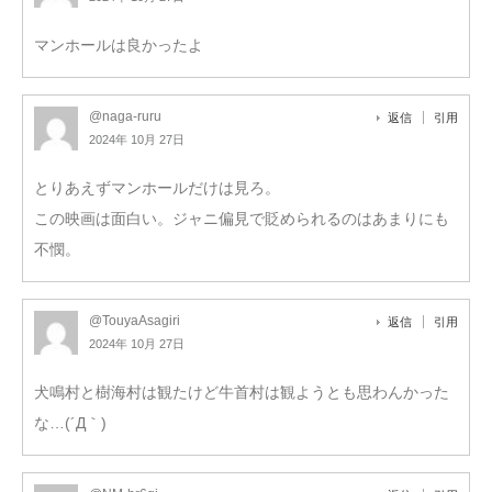
マンホールは良かったよ
@naga-ruru
返信
引用
2024年 10月 27日
とりあえずマンホールだけは見ろ。
この映画は面白い。ジャニ偏見で貶められるのはあまりにも
不憫。
@TouyaAsagiri
返信
引用
2024年 10月 27日
犬鳴村と樹海村は観たけど牛首村は観ようとも思わんかった
な…(´Д｀)