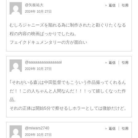
@矢板祐大
返信
引用
2024年 10月 27日
むしろジャニーズを陥れる為に制作されたと勘ぐりたくなる
程の内容の映画ばっかりでしたね。
フェイクドキュメンタリーの方が面白い
@aaaaaaaaaaaaaaai
返信
引用
2024年 10月 27日
｢それがいる森｣は中田監督でもこういう作品撮ってくれるん
だ！！この人ちゃんと人間なんだ！！！って嬉しくなった作
品。
それの正体は開始5分で察せるしホラーとしては微妙だけど。
@miwars2740
返信
引用
2024年 10月 27日