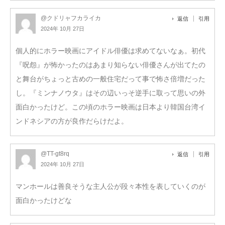
@クドリャフカライカ
返信
引用
2024年 10月 27日
個人的にホラー映画にアイドル俳優は求めてないなぁ。初代
『呪怨』が怖かったのはあまり知らない俳優さんが出てたの
と舞台がちょっと古めの一般住宅だって事で怖さ倍増だった
し。『ミンナノウタ』はその辺いっそ逆手に取って思いの外
面白かったけど。この頃のホラー映画は日本より韓国台湾イ
ンドネシアの方が良作だらけだよ。
@TT-gt8rq
返信
引用
2024年 10月 27日
マンホールは善良そうな主人公が段々本性を表していくのが
面白かったけどな