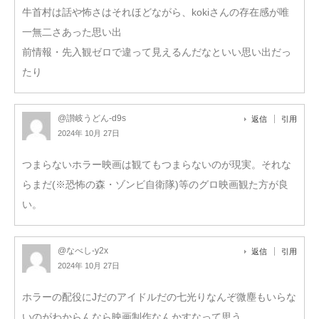
牛首村は話や怖さはそれほどながら、kokiさんの存在感が唯
一無二さあった思い出
前情報・先入観ゼロで違って見えるんだなといい思い出だっ
たり
@讃岐うどん-d9s
返信
引用
2024年 10月 27日
つまらないホラー映画は観てもつまらないのが現実。それな
らまだ(※恐怖の森・ゾンビ自衛隊)等のグロ映画観た方が良
い。
@なべし-y2x
返信
引用
2024年 10月 27日
ホラーの配役にJだのアイドルだの七光りなんぞ微塵もいらな
いのがわからんなら映画制作なんかすなって思う。