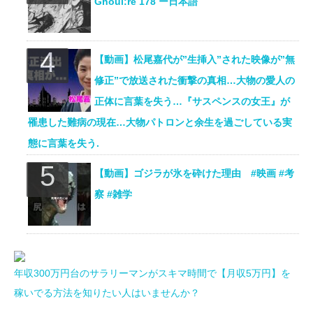
Ghoul:re 178 ー日本語
【動画】松尾嘉代が”生挿入”された映像が”無
修正”で放送された衝撃の真相…大物の愛人の
正体に言葉を失う…『サスペンスの女王』が
罹患した難病の現在…大物パトロンと余生を過ごしている実
態に言葉を失う.
【動画】ゴジラが氷を砕けた理由 #映画 #考
察 #雑学
年収300万円台のサラリーマンがスキマ時間で【月収5万円】を
稼いでる方法を知りたい人はいませんか？