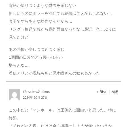
背筋が凍りつくような恐怖を感じない
新しいものにホラーを混ぜても結果はダメかもしれないし
貞子ですらあんな駄作なんだから…
リング→輪廻で観たら案外面白かったな…最近、久しぶりに
見てたけど
あの恐怖が少しづつ近づく感じ
1週間の日常でどう襲われるか
堪らんな…
着信アリとか呪怨もあと黒木瞳さんの奴も良かった
@noniwa0mikeru
返信
引用
2024年 10月 27日
この中だと『マンホール』は圧倒的に面白いと思った。特に
終盤。
『それがいる森』だけは全く擁護のしようが無いというか、