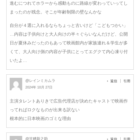
進むにつれてホラーから感動ものに路線が変わっていってし
まったのが残念。そこが年齢制限の壁なんかな
自分が４選に入れるならちょっと古いけど「こどもつかい」
…内容は子供向けと大人向けの半々ぐらいなんだけど、公開
日が夏休みだったのもあって映画館内が家族連れ＆学生が多
くて、大人向け側の内容が子供にとってエグクて内心凍り付
いたよ…
@レインミカムラ
返信
引用
2024年 10月 27日
主演タレントありきで広告代理店が決めたキャストで映画作
ってればロクなものが出来る訳ない
根本的に日本映画のゴミな理由
@甘糟新之助
返信
引用