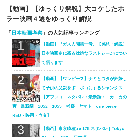
【動画】【ゆっくり解説】大コケしたホ
ラー映画４選をゆっくり解説
「
日本映画考察
」の人気記事ランキング
【動画】『ガス人間第一号』【感想・解説】
日本映画史に残る壮絶なラストシーンについ
て語ります
【動画】【ワンピース】ナミとウタが妊娠し
て子供の父親をボコボコにするシャンクス
【アフレコ・ネタバレ・最新話・ニカニカの
実・最新話・1052・1053・考察・ヤマト・one piece・
RED・映画・ウタ】
【動画】東京喰種:re 178 ネタバレ | Tokyo