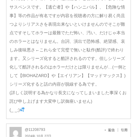
サスペンスです。【逃亡者】や【ハンニバル】、【危険な情
事】等の作品が有名ですが内容を視聴者の方に解り易く尚且
つよりシリアスさを表現出来ないといけませんのでそこが難
点ですそしてホラーは最難でただ怖い、汚い、だけじゃ本当
のホラーとはなりません。台詞、演出で恐怖感、絶望感、哀
しみ後味悪さ←これら全て完璧で無いと駄作(酷評)で終わり
ます。又シリーズ化すると酷評されるのです。但しシリーズ
化して酷評されるのはホラーだけとは限りませんが…(一例と
して【BIOHAZARD】や【エイリアン】【マッドマックス】)
シリーズ化すると話の内容が脱線する為です。
(詳しく説明する為かなり長文になってしまいました事深くお
詫び申し上げます大変申し訳御座いません)
(_ _;)
@11208793
返信
引用
2024年 10月 27日