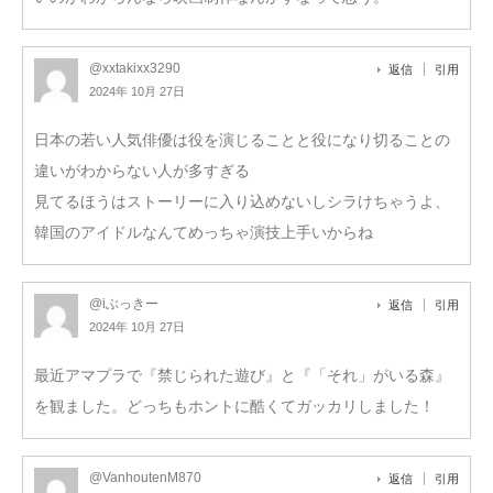
@xxtakixx3290
返信
引用
2024年 10月 27日
日本の若い人気俳優は役を演じることと役になり切ることの
違いがわからない人が多すぎる
見てるほうはストーリーに入り込めないしシラけちゃうよ、
韓国のアイドルなんてめっちゃ演技上手いからね
@iぶっきー
返信
引用
2024年 10月 27日
最近アマプラで『禁じられた遊び』と『「それ」がいる森』
を観ました。どっちもホントに酷くてガッカリしました！
@VanhoutenM870
返信
引用