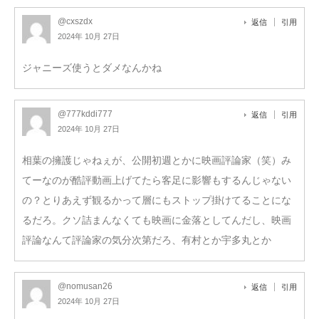
@cxszdx
返信
引用
2024年 10月 27日
ジャニーズ使うとダメなんかね
@777kddi777
返信
引用
2024年 10月 27日
相葉の擁護じゃねぇが、公開初週とかに映画評論家（笑）み
てーなのが酷評動画上げてたら客足に影響もするんじゃない
の？とりあえず観るかって層にもストップ掛けてることにな
るだろ。クソ詰まんなくても映画に金落としてんだし、映画
評論なんて評論家の気分次第だろ、有村とか宇多丸とか
@nomusan26
返信
引用
2024年 10月 27日