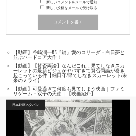
新しいコメントをメールで通知
新しい投稿をメールで受け取る
【動画】谷崎潤一郎『鍵』愛のコリーダ・白日夢と
並ぶハードコア大作！
【動画】【賛否両論】なんだこれ…果てしなきスカ
ーレットの最新ビジュがヤバすぎて賛否両論が巻き
起こっている件【細田守/果てしなきスカーレット/未
来のミライ】
【動画】可愛過ぎて何度も見てしまう映画｜ファミ
リゲーム・双子の天使｜【映画紹介】
日本映画ネタバレ