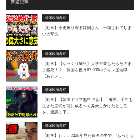
関連記事
韓国映画考察
【動画】今更擦り寄る韓国さん、一蹴されてしま
い大撃沈
韓国映画考察
【動画】【ゆっくり解説】大学卒業したらそのま
ま餓死！？ 韓国を覆う87,000のチキン屋地獄
【あとメ…
韓国映画考察
【動画】【韓国ドラマ無料 全話】「鬼宮」千年を
生きた霊蛇が龍に成るべく昇天しかけたところ
を、運悪く子…
韓国映画考察
【動画】わ……2025年見た映画の中で、”もっとも