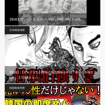
【動画】ワンピース ネタバレ939 – ONE PIECE 939…
日本映画考察
【動画】【キングダム】李牧の飛信隊除去作戦！骨珉伯が強すぎ
る件！【723話ネタバ…
韓国映画考察