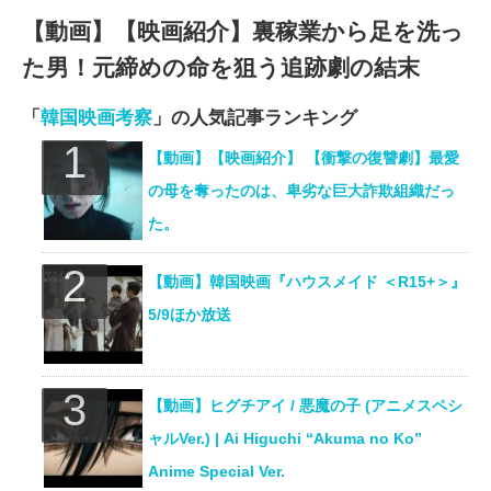
【動画】【映画紹介】裏稼業から足を洗っ
た男！元締めの命を狙う追跡劇の結末
「
韓国映画考察
」の人気記事ランキング
【動画】【映画紹介】 【衝撃の復讐劇】最愛
の母を奪ったのは、卑劣な巨大詐欺組織だっ
た。
【動画】韓国映画『ハウスメイド ＜R15+＞』
5/9ほか放送
【動画】ヒグチアイ / 悪魔の子 (アニメスペシ
ャルVer.) | Ai Higuchi “Akuma no Ko”
Anime Special Ver.