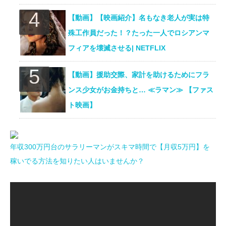
【動画】【映画紹介】名もなき老人が実は特
殊工作員だった！？たった一人でロシアンマ
フィアを壊滅させる| NETFLIX
【動画】援助交際、家計を助けるためにフラ
ンス少女がお金持ちと… ≪ラマン≫ 【ファス
ト映画】
年収300万円台のサラリーマンがスキマ時間で【月収5万円】を
稼いでる方法を知りたい人はいませんか？