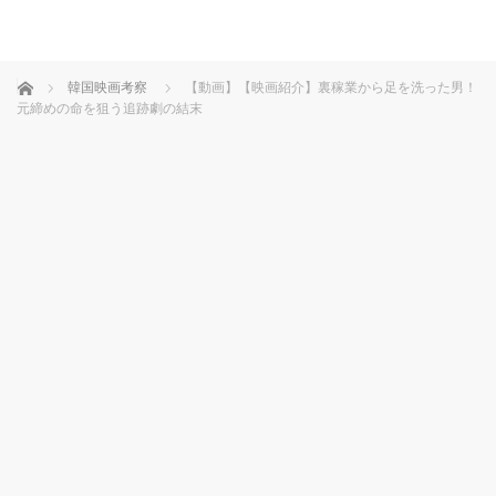
ホーム
韓国映画考察
【動画】【映画紹介】裏稼業から足を洗った男！
元締めの命を狙う追跡劇の結末