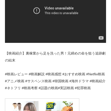
【映画紹介】裏稼業から足を洗った男！元締めの命を狙う追跡劇
の結末
#映画レビュー #映画解説 #映画感想 #おすすめ映画 #Netflix映画
#アニメ映画 #サスペンス映画 #韓国映画 #海外ドラマ #映画紹介
#ネトフリ #映画考察 #話題の映画#実話映画 #犯罪映画