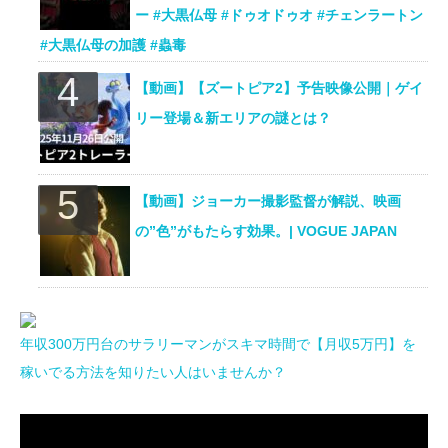
ー #大黒仏母 #ドゥオドゥオ #チェンラートン
#大黒仏母の加護 #蟲毒
【動画】【ズートピア2】予告映像公開｜ゲイ
リー登場＆新エリアの謎とは？
【動画】ジョーカー撮影監督が解説、映画
の”色”がもたらす効果。| VOGUE JAPAN
年収300万円台のサラリーマンがスキマ時間で【月収5万円】を
稼いでる方法を知りたい人はいませんか？