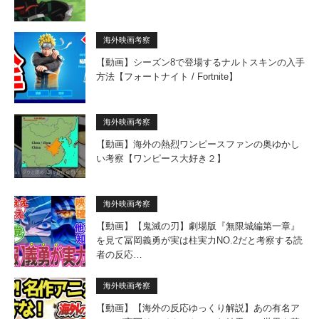
海外映画考察
【動画】シーズン8で登場するナルトスキンの入手
方法【フォートナイト / Fortnite】
海外映画考察
【動画】海外の熱烈ワンピースファンの奥ゆかし
い考察【ワンピース大好き２】
海外映画考察
【動画】【鬼滅の刃】劇場版『無限城編第一章』
を見て冨岡義勇が実は柱実力NO.2だと考察する読
者の反応…
海外映画考察
【動画】【海外の反応ゆっくり解説】あの有名ア