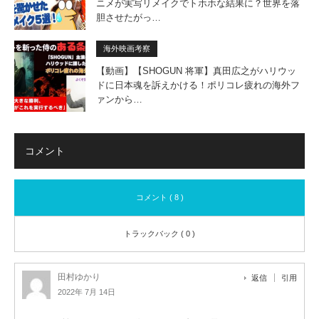
ニメが実写リメイクでトホホな結果に？世界を落
胆させたがっ…
海外映画考察
【動画】【SHOGUN 将軍】真田広之がハリウッ
ドに日本魂を訴えかける！ポリコレ疲れの海外フ
ァンから…
コメント
コメント ( 8 )
トラックバック ( 0 )
田村ゆかり
返信
引用
2022年 7月 14日