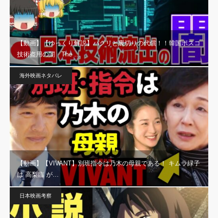
【動画】【ゆっくり解説】パクリと裏切りの代償！！韓国ポスコ
技術盗用の闇 The …
海外映画ネタバレ
【動画】【VIVANT】別班指令は乃木の母親である！ キムラ緑子
は 高梨臨 が…
日本映画考察