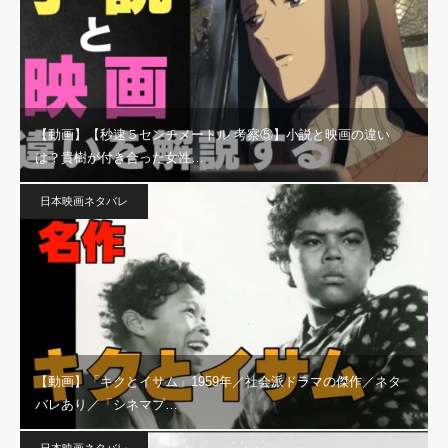
【動画】【秒速５センチメートル 考察⑤】小説と映画の違い
は？貴樹が付き合った女性…
日本映画ネタバレ
【動画】「キクとイサム」1959年／社会派ドラマの傑作／ネタ
バレあり／「シネマプ…
日本映画ネタバレ