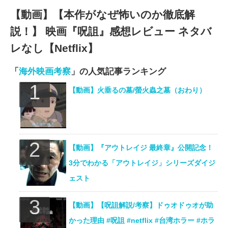
【動画】【本作がなぜ怖いのか徹底解
説！】 映画『呪詛』感想レビュー ネタバ
レなし【Netflix】
「
海外映画考察
」の人気記事ランキング
【動画】火垂るの墓/螢火蟲之墓（おわり）
【動画】『アウトレイジ 最終章』公開記念！
3分でわかる「アウトレイジ」シリーズダイジ
ェスト
【動画】【呪詛解説/考察】ドゥオドゥオが助
かった理由 #呪詛 #netflix #台湾ホラー #ホラ