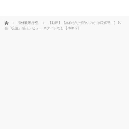
ホーム
海外映画考察
【動画】【本作がなぜ怖いのか徹底解説！】 映
画『呪詛』感想レビュー ネタバレなし【Netflix】