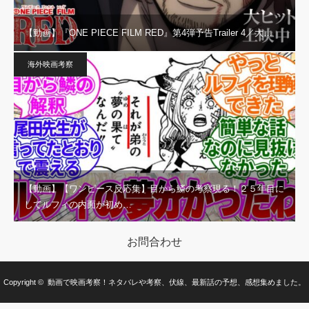
【動画】『ONE PIECE FILM RED』第4弾予告Trailer 4／大…
海外映画考察
【動画】【ワンピース反応集】目から鱗の考察現る！２５年目に
してルフィの内面が初め…
お問合わせ
Copyright ©
動画で映画考察！ネタバレや考察、伏線、最新話の予想、感想集めました。