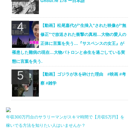
Ghoul:re 178 ー日本語
【動画】松尾嘉代が”生挿入”された映像が”無
修正”で放送された衝撃の真相…大物の愛人の
正体に言葉を失う…『サスペンスの女王』が
罹患した難病の現在…大物パトロンと余生を過ごしている実
態に言葉を失う.
【動画】ゴジラが氷を砕けた理由 #映画 #考
察 #雑学
年収300万円台のサラリーマンがスキマ時間で【月収5万円】を
稼いでる方法を知りたい人はいませんか？