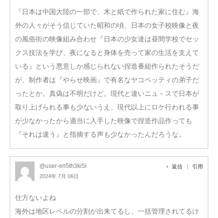
『日本は中国大陸の一部で、木と紙で作られた家に住む』海
外の人々がそう信じていた昭和の頃、日本の女子校映像と夜
の風俗街の映像組み合わせ『日本の少女達は昼間学校でセッ
クス技法を学び、夜になると身体を売って家の生活を支えて
いる』という悪意しか感じられない捏造番組作られたそうだ
が、制作者は『やらせ映画』で有名なヤコペッティの弟子だ
ったとか。真偽は不明だけど。現代と違いニュ－スで日本が
取り上げられる事も少ないうえ、現代以上にロケ行われる事
が少なかったから適当に入手した映像で捏造作品作っても
『それは違う』と指摘する声も少なかったんだろうな。
@user-en5th3ki5l
返信
引用
2024年 7月 06日
仕方ないよね
海外は地区レベルの分割が出来てるし、一括管理されてるけ