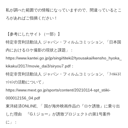
私が調べた範囲での情報になっていますので、間違っているとこ
ろがあればご指摘ください！
【参考にしたサイト（一部）】
特定非営利活動法人 ジャパン・フィルムコミッション, 「日本国
内におけるロケ撮影の現状と課題」：
https://www.kantei.go.jp/jp/singi/titeki2/tyousakai/kensho_hyoka_
kikaku/2017/movie_dai3/siryou7.pdf：
特定非営利活動法人 ジャパン・フィルムコミッション, 「ﾌｨﾙﾑｺﾐ
ｯｼｮﾝの活動について」
https://www.mext.go.jp/sports/content/20210114-spt_stiiki-
000012156_04.pdf
東洋経済ONLINE, 「 国が海外映画作品の『ロケ誘致』に乗り出
した理由 『G.I.ジョー』が誘致プロジェクトの第1号案件
に」：