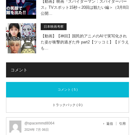
【動画】映画『スパイダーマン：スパイダーバー
ス』TVスポット15秒＜20回は観たい編＞（3月8日
公開…
日本映画考察
【動画】【神回】国民的アニメのAIで実写化され
た姿が衝撃的過ぎた件 part2【ツッコミ】【ドラえ
も…
コメント
コメント ( 5 )
トラックバック ( 0 )
@spacemmd8064
返信
引用
2024年 7月 06日