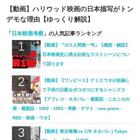
【動画】ハリウッド映画の日本描写がトン
デモな理由【ゆっくり解説】
「
日本映画考察
」の人気記事ランキング
【動画】『ガス人間第一号』【感想・解説】
日本映画史に残る壮絶なラストシーンについ
て語ります
【動画】【ワンピース】ナミとウタが妊娠し
て子供の父親をボコボコにするシャンクス
【アフレコ・ネタバレ・最新話・ニカニカの
実・最新話・1052・1053・考察・ヤマト・one piece・
RED・映画・ウタ】
【動画】東京喰種:re 178 ネタバレ | Tokyo