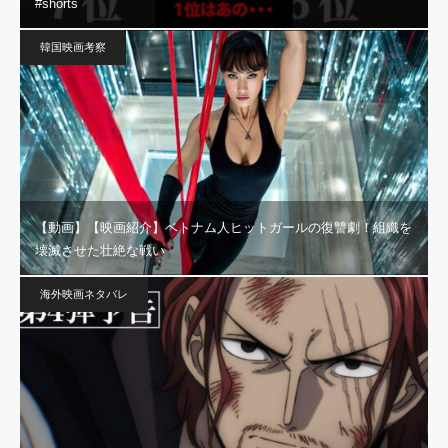
#shorts
韓国映画考察
【動画】【映画紹介】ベトナム人ヒットガールの復讐劇！組織を
壊滅させた壮絶な戦い
海外映画ネタバレ