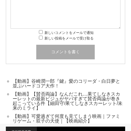
新しいコメントをメールで通知
新しい投稿をメールで受け取る
【動画】谷崎潤一郎『鍵』愛のコリーダ・白日夢と
並ぶハードコア大作！
【動画】【賛否両論】なんだこれ…果てしなきスカ
ーレットの最新ビジュがヤバすぎて賛否両論が巻き
起こっている件【細田守/果てしなきスカーレット/未
来のミライ】
【動画】可愛過ぎて何度も見てしまう映画｜ファミ
リゲーム・双子の天使｜【映画紹介】