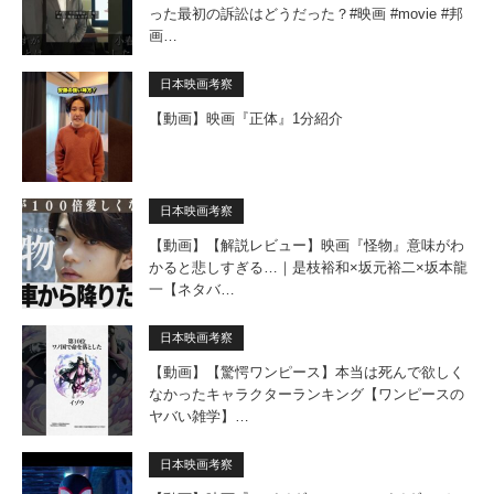
った最初の訴訟はどうだった？#映画 #movie #邦
画…
日本映画考察
【動画】映画『正体』1分紹介
日本映画考察
【動画】【解説レビュー】映画『怪物』意味がわ
かると悲しすぎる…｜是枝裕和×坂元裕二×坂本龍
一【ネタバ…
日本映画考察
【動画】【驚愕ワンピース】本当は死んで欲しく
なかったキャラクターランキング【ワンピースの
ヤバい雑学】…
日本映画考察