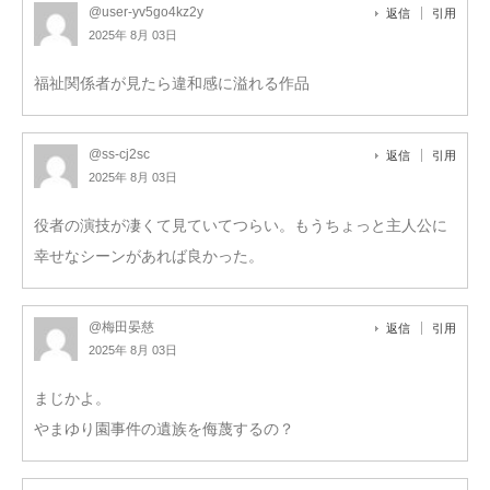
@user-yv5go4kz2y
返信
引用
2025年 8月 03日
福祉関係者が見たら違和感に溢れる作品
@ss-cj2sc
返信
引用
2025年 8月 03日
役者の演技が凄くて見ていてつらい。もうちょっと主人公に
幸せなシーンがあれば良かった。
@梅田晏慈
返信
引用
2025年 8月 03日
まじかよ。
やまゆり園事件の遺族を侮蔑するの？