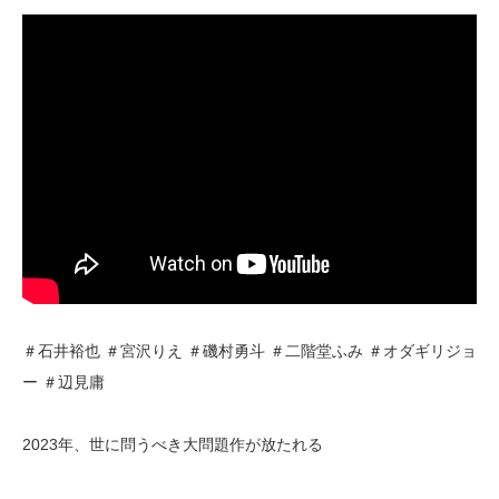
＃石井裕也 ＃宮沢りえ ＃磯村勇斗 ＃二階堂ふみ ＃オダギリジョ
ー ＃辺見庸
2023年、世に問うべき大問題作が放たれる