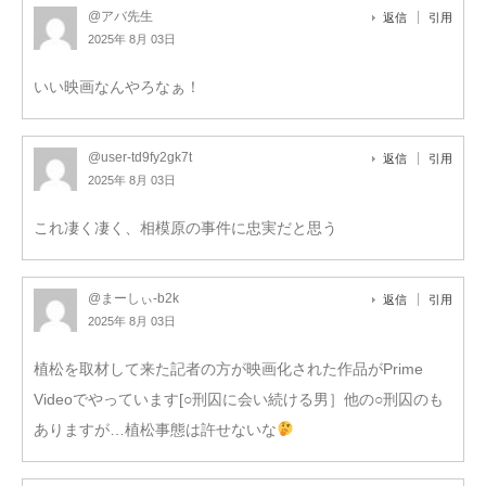
@アバ先生
返信
引用
2025年 8月 03日
いい映画なんやろなぁ！
@user-td9fy2gk7t
返信
引用
2025年 8月 03日
これ凄く凄く、相模原の事件に忠実だと思う
@まーしぃ-b2k
返信
引用
2025年 8月 03日
植松を取材して来た記者の方が映画化された作品がPrime
Videoでやっています[○刑囚に会い続ける男］他の○刑囚のも
ありますが…植松事態は許せないな