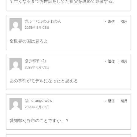
て亡くなるまでお世話をしてた祖父を改めて尊敬する。
@ふーわふわふわわん
返信
引用
2025年 8月 03日
全世界の国は見ろよ
@沙都子-k2x
返信
引用
2025年 8月 03日
あの事件がモデルになったと思える
@morango-w6w
返信
引用
2025年 8月 03日
愛知県刈谷市のことですか、？