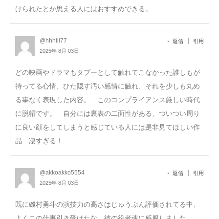
けられたとか思える人にはおすすめできる。
@hhhiii77
返信
引用
2025年 8月 03日
どの映画やドラマもタブーとして触れてこなかった誰しもが
持ってる心情、ひた隠す汚い感情に触れ、それを少しも丸め
る事なく表現した内容。 このコンプライアンス厳しい時代
に脱帽です。 自分には裏表の二面性がある、ついつい周り
に良い顔をしてしまうと感じている人には是非見てほしい作
品 凄すぎる！
@akkoakko5554
返信
引用
2025年 8月 03日
既に磯村勇斗の演技力の高さはじゅうぶん評価されてる中、
よくこの仕事引き受けたな。彼の役者魂に感服しました。