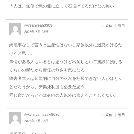
う人は、無傷で悪の側に立って石投げてるだけなの怖い
@yeahyeah3309
返信
引用
2025年 8月 03日
綺麗事なしで言うと生産性はないし家族以外に迷惑かけるだ
けだと思う。
事情がある人もいるとは思うけど出産しといて施設に預ける
くらいの親だから責任の無さも気になる。
障害者本人は知能的に自分の状況を把握できない人がほとん
どだろうから、安楽死制度も必要だ思う。
同じ命だからとかは身内の人以外は言えることじゃない。
@kenjiyamasaki8680
返信
引用
2025年 8月 03日
植松美化してない？