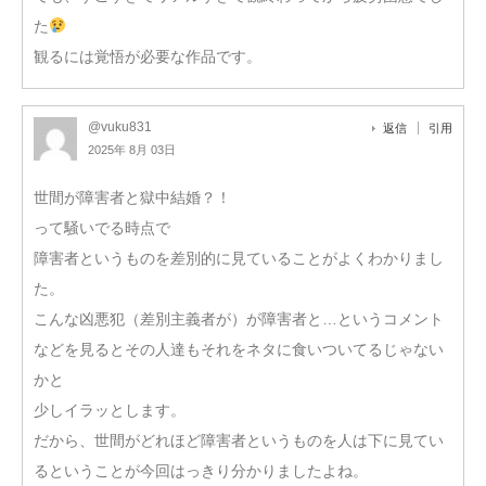
た
観るには覚悟が必要な作品です。
@vuku831
返信
引用
2025年 8月 03日
世間が障害者と獄中結婚？！
って騒いでる時点で
障害者というものを差別的に見ていることがよくわかりまし
た。
こんな凶悪犯（差別主義者が）が障害者と…というコメント
などを見るとその人達もそれをネタに食いついてるじゃない
かと
少しイラッとします。
だから、世間がどれほど障害者というものを人は下に見てい
るということが今回はっきり分かりましたよね。