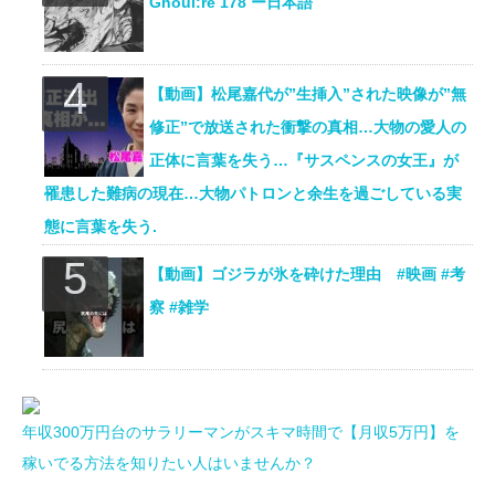
Ghoul:re 178 ー日本語
【動画】松尾嘉代が”生挿入”された映像が”無
修正”で放送された衝撃の真相…大物の愛人の
正体に言葉を失う…『サスペンスの女王』が
罹患した難病の現在…大物パトロンと余生を過ごしている実
態に言葉を失う.
【動画】ゴジラが氷を砕けた理由 #映画 #考
察 #雑学
年収300万円台のサラリーマンがスキマ時間で【月収5万円】を
稼いでる方法を知りたい人はいませんか？