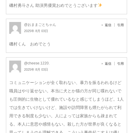
磯村勇斗さん 助演男優賞おめでとうございます
@おままごとちゃん
返信
引用
2025年 8月 03日
磯村くん おめでとう
@cheese.1220.
返信
引用
2025年 8月 03日
コミュニケーションが全く取れない、暴力を振るわれるけど
職員はやり返せない。本当に犬とか猫の方が同じ喋れないで
も圧倒的に生物として優れているなと感じてしまうほど。1人
では生きていけないけど、施設や訪問障害も煙たがられて利
用できる制度も少ない。人によっては家族からも疎まれて
る。本人に意思や感情もない。殺した方が世界が良くなると
思ってしまうのも理解できる。こういう事件起こす人は優し