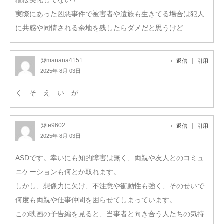
実際にあった凶悪事件で被害者や遺族も生きてる場合は犯人
に共感や同情される余地を残したらダメだと思うけど
@manana4151
返信
引用
2025年 8月 03日
く そ え い が
@te9602
返信
引用
2025年 8月 03日
ASDです。幸いにも知的障害は無く、両親や友人とのコミュ
ニケーションも何とか取れます。
しかし、想像力に欠け、不注意や衝動性も強く、そのせいで
何度も両親や仕事仲間を困らせてしまっています。
この映画の予告編を見ると、当事者と向き合う人たちの気持