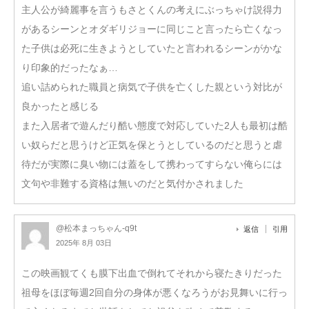
主人公が綺麗事を言うもさとくんの考えにぶっちゃけ説得力
があるシーンとオダギリジョーに同じこと言ったら亡くなっ
た子供は必死に生きようとしていたと言われるシーンがかな
り印象的だったなぁ…
追い詰められた職員と病気で子供を亡くした親という対比が
良かったと感じる
また入居者で遊んだり酷い態度で対応していた2人も最初は酷
い奴らだと思うけど正気を保とうとしているのだと思うと虐
待だが実際に臭い物には蓋をして携わってすらない俺らには
文句や非難する資格は無いのだと気付かされました
@松本まっちゃん-q9t
返信
引用
2025年 8月 03日
この映画観てくも膜下出血で倒れてそれから寝たきりだった
祖母をほぼ毎週2回自分の身体が悪くなろうがお見舞いに行っ