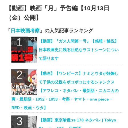
【動画】映画「月」予告編【10月13日
（金）公開】
「
日本映画考察
」の人気記事ランキング
【動画】『ガス人間第一号』【感想・解説】
日本映画史に残る壮絶なラストシーンについ
て語ります
【動画】【ワンピース】ナミとウタが妊娠し
て子供の父親をボコボコにするシャンクス
【アフレコ・ネタバレ・最新話・ニカニカの
実・最新話・1052・1053・考察・ヤマト・one piece・
RED・映画・ウタ】
【動画】東京喰種:re 178 ネタバレ | Tokyo