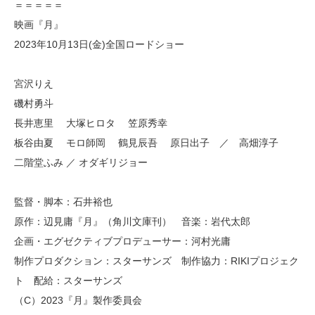
＝＝＝＝＝
映画『月』
2023年10月13日(金)全国ロードショー
宮沢りえ
磯村勇斗
長井恵里 大塚ヒロタ 笠原秀幸
板谷由夏 モロ師岡 鶴見辰吾 原日出子 ／ 高畑淳子
二階堂ふみ ／ オダギリジョー
監督・脚本：石井裕也
原作：辺見庸『月』（角川文庫刊） 音楽：岩代太郎
企画・エグゼクティブプロデューサー：河村光庸
制作プロダクション：スターサンズ 制作協力：RIKIプロジェク
ト 配給：スターサンズ
（C）2023『月』製作委員会