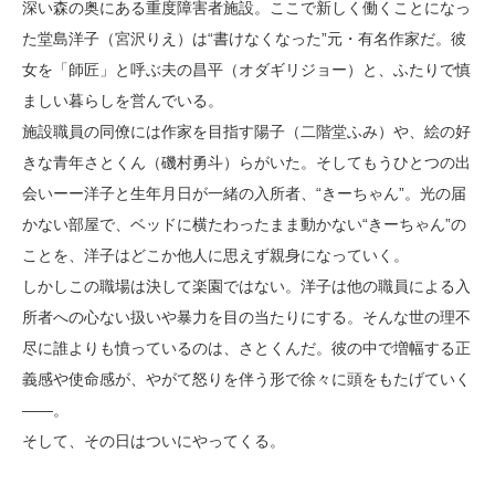
深い森の奥にある重度障害者施設。ここで新しく働くことになっ
た堂島洋子（宮沢りえ）は“書けなくなった”元・有名作家だ。彼
女を「師匠」と呼ぶ夫の昌平（オダギリジョー）と、ふたりで慎
ましい暮らしを営んでいる。
施設職員の同僚には作家を目指す陽子（二階堂ふみ）や、絵の好
きな青年さとくん（磯村勇斗）らがいた。そしてもうひとつの出
会いーー洋子と生年月日が一緒の入所者、“きーちゃん”。光の届
かない部屋で、ベッドに横たわったまま動かない“きーちゃん”の
ことを、洋子はどこか他人に思えず親身になっていく。
しかしこの職場は決して楽園ではない。洋子は他の職員による入
所者への心ない扱いや暴力を目の当たりにする。そんな世の理不
尽に誰よりも憤っているのは、さとくんだ。彼の中で増幅する正
義感や使命感が、やがて怒りを伴う形で徐々に頭をもたげていく
――。
そして、その日はついにやってくる。