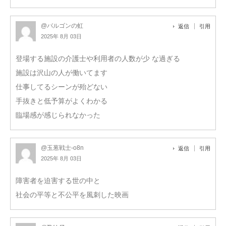
@バルゴンの虹
返信
引用
2025年 8月 03日
登場する施設の介護士や利用者の人数が少 な過ぎる
施設は沢山の人が働いてます
仕事してるシーンが殆どない
手抜きと低予算がよくわかる
臨場感が感じられなかった
@玉葱戦士-o8n
返信
引用
2025年 8月 03日
障害者を迫害する世の中と
社会の平等と不公平を風刺した映画