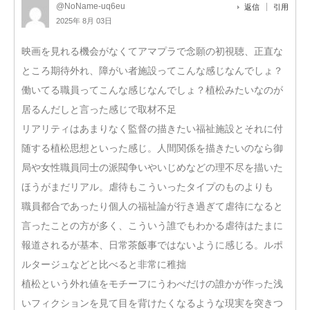
@NoName-uq6eu
返信
引用
2025年 8月 03日
映画を見れる機会がなくてアマプラで念願の初視聴、正直な
ところ期待外れ、障がい者施設ってこんな感じなんでしょ？
働いてる職員ってこんな感じなんでしょ？植松みたいなのが
居るんだしと言った感じで取材不足
リアリティはあまりなく監督の描きたい福祉施設とそれに付
随する植松思想といった感じ。人間関係を描きたいのなら御
局や女性職員同士の派閥争いやいじめなどの理不尽を描いた
ほうがまだリアル。虐待もこういったタイプのものよりも
職員都合であったり個人の福祉論が行き過ぎて虐待になると
言ったことの方が多く、こういう誰でもわかる虐待はたまに
報道されるが基本、日常茶飯事ではないように感じる。ルポ
ルタージュなどと比べると非常に稚拙
植松という外れ値をモチーフにうわべだけの誰かが作った浅
いフィクションを見て目を背けたくなるような現実を突きつ