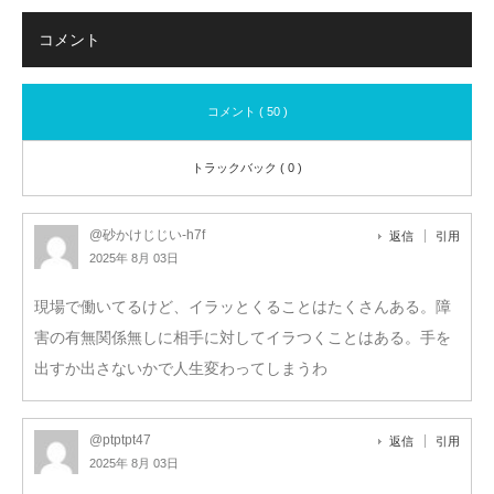
コメント
コメント ( 50 )
トラックバック ( 0 )
@砂かけじじい-h7f
返信
引用
2025年 8月 03日
現場で働いてるけど、イラッとくることはたくさんある。障
害の有無関係無しに相手に対してイラつくことはある。手を
出すか出さないかで人生変わってしまうわ
@ptptpt47
返信
引用
2025年 8月 03日