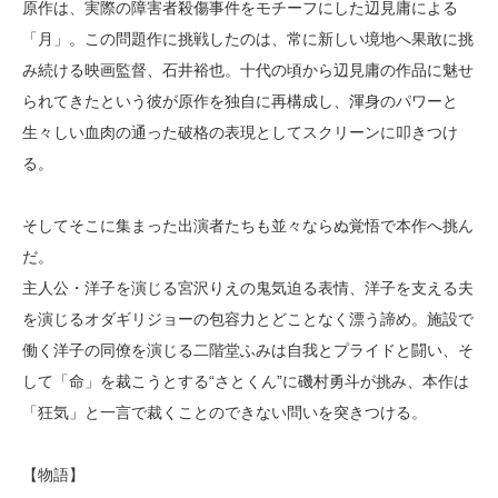
原作は、実際の障害者殺傷事件をモチーフにした辺見庸による
「月」。この問題作に挑戦したのは、常に新しい境地へ果敢に挑
み続ける映画監督、石井裕也。十代の頃から辺見庸の作品に魅せ
られてきたという彼が原作を独自に再構成し、渾身のパワーと
生々しい血肉の通った破格の表現としてスクリーンに叩きつけ
る。
そしてそこに集まった出演者たちも並々ならぬ覚悟で本作へ挑ん
だ。
主人公・洋子を演じる宮沢りえの鬼気迫る表情、洋子を支える夫
を演じるオダギリジョーの包容力とどことなく漂う諦め。施設で
働く洋子の同僚を演じる二階堂ふみは自我とプライドと闘い、そ
して「命」を裁こうとする“さとくん”に磯村勇斗が挑み、本作は
「狂気」と一言で裁くことのできない問いを突きつける。
【物語】