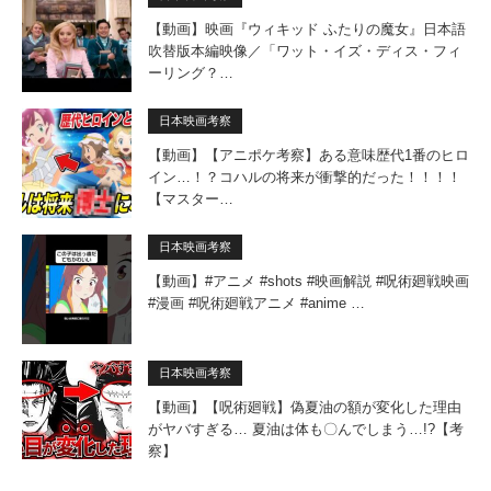
【動画】映画『ウィキッド ふたりの魔女』日本語
吹替版本編映像／「ワット・イズ・ディス・フィ
ーリング？…
日本映画考察
【動画】【アニポケ考察】ある意味歴代1番のヒロ
イン…！？コハルの将来が衝撃的だった！！！！
【マスター…
日本映画考察
【動画】#アニメ #shots #映画解説 #呪術廻戦映画
#漫画 #呪術廻戦アニメ #anime …
日本映画考察
【動画】【呪術廻戦】偽夏油の額が変化した理由
がヤバすぎる… 夏油は体も〇んでしまう…!?【考
察】