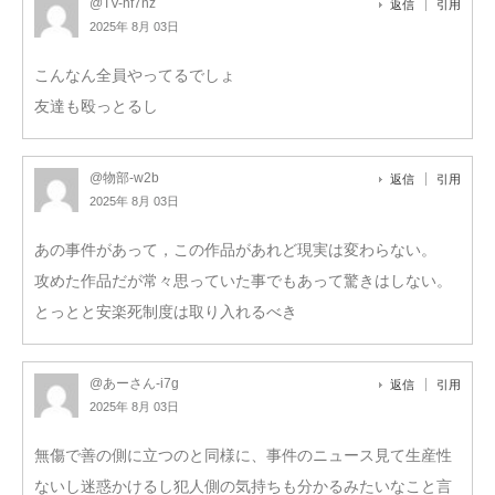
@TV-hf7nz
返信
引用
2025年 8月 03日
こんなん全員やってるでしょ
友達も殴っとるし
@物部-w2b
返信
引用
2025年 8月 03日
あの事件があって，この作品があれど現実は変わらない。
攻めた作品だが常々思っていた事でもあって驚きはしない。
とっとと安楽死制度は取り入れるべき
@あーさん-i7g
返信
引用
2025年 8月 03日
無傷で善の側に立つのと同様に、事件のニュース見て生産性
ないし迷惑かけるし犯人側の気持ちも分かるみたいなこと言