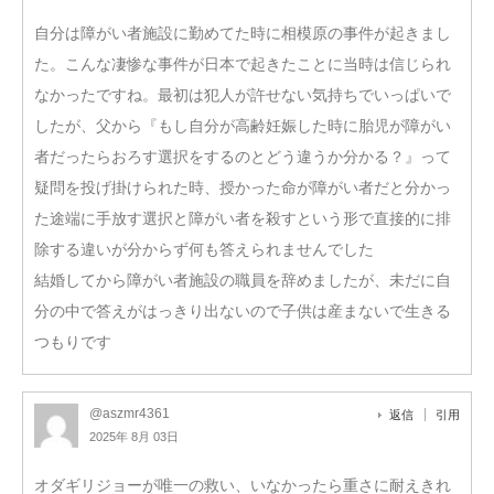
自分は障がい者施設に勤めてた時に相模原の事件が起きまし
た。こんな凄惨な事件が日本で起きたことに当時は信じられ
なかったですね。最初は犯人が許せない気持ちでいっぱいで
したが、父から『もし自分が高齢妊娠した時に胎児が障がい
者だったらおろす選択をするのとどう違うか分かる？』って
疑問を投げ掛けられた時、授かった命が障がい者だと分かっ
た途端に手放す選択と障がい者を殺すという形で直接的に排
除する違いが分からず何も答えられませんでした
結婚してから障がい者施設の職員を辞めましたが、未だに自
分の中で答えがはっきり出ないので子供は産まないで生きる
つもりです
@aszmr4361
返信
引用
2025年 8月 03日
オダギリジョーが唯一の救い、いなかったら重さに耐えきれ